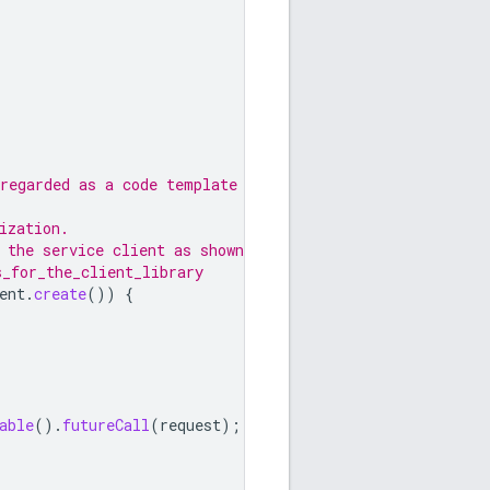
regarded as a code template only.
ization.
 the service client as shown in
s_for_the_client_library
ent
.
create
())
{
able
().
futureCall
(
request
);