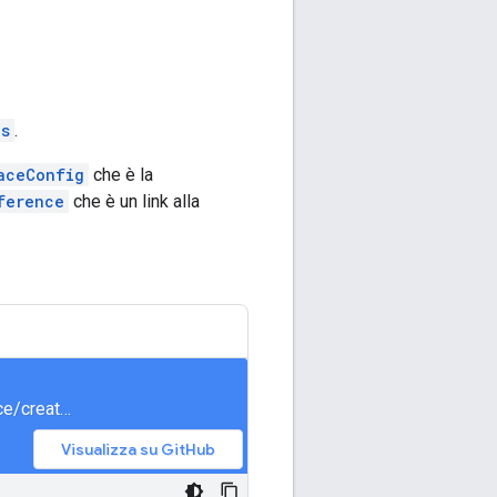
es
.
aceConfig
che è la
ference
che è un link alla
meet/samples/snippets/generated/com/google/apps/meet/v2/spacesservice/createspace/AsyncCreateSpace.java
Visualizza su GitHub