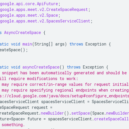
google.api.core.ApiFuture
;
google.apps.meet.v2.CreateSpaceRequest
;
google.apps.meet.v2.Space
;
google.apps.meet.v2.SpacesServiceClient
;
s
AsyncCreateSpace
{
atic
void
main
(
String
[]
args
)
throws
Exception
{
eateSpace
();
atic
void
asyncCreateSpace
()
throws
Exception
{
 snippet has been automatically generated and should be 
ill require modifications to work:
 may require correct/in-range values for request initial
 may require specifying regional endpoints when creating
s://cloud.google.com/java/docs/setup#configure_endpoint
acesServiceClient
spacesServiceClient
=
SpacesServiceCli
eSpaceRequest
request
=
reateSpaceRequest
.
newBuilder
().
setSpace
(
Space
.
newBuilde
ture<Space>
future
=
spacesServiceClient
.
createSpaceCall
 something.