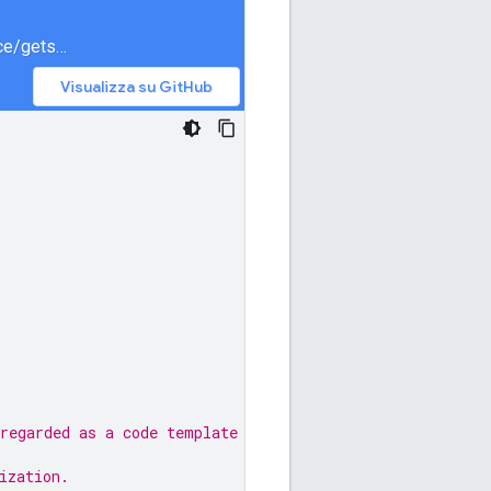
meet/samples/snippets/generated/com/google/apps/meet/v2/spacesservice/getspace/AsyncGetSpace.java
Visualizza su GitHub
regarded as a code template only.
ization.