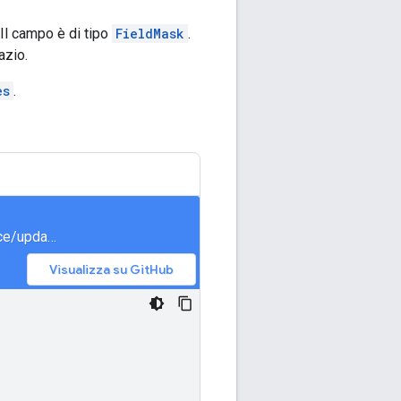
 Il campo è di tipo
FieldMask
.
azio.
es
.
meet/samples/snippets/generated/com/google/apps/meet/v2/spacesservice/updatespace/AsyncUpdateSpace.java
Visualizza su GitHub