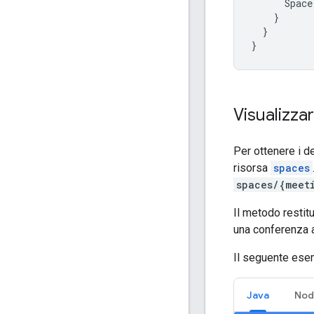
Space
}
}
}
Visualizzar
Per ottenere i de
risorsa
spaces
spaces/{meet
Il metodo restit
una conferenza 
Il seguente esem
Java
Nod