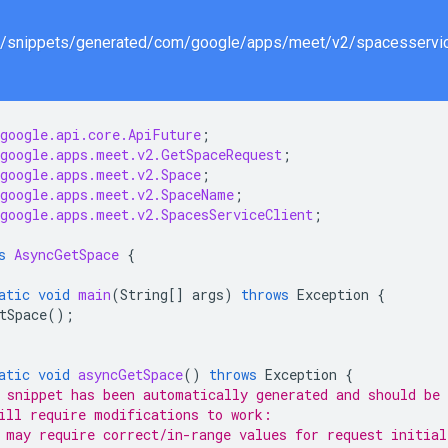
google.api.core.ApiFuture
;
google.apps.meet.v2.GetSpaceRequest
;
google.apps.meet.v2.Space
;
google.apps.meet.v2.SpaceName
;
google.apps.meet.v2.SpacesServiceClient
;
s
AsyncGetSpace
{
atic
void
main
(
String
[]
args
)
throws
Exception
{
tSpace
();
atic
void
asyncGetSpace
()
throws
Exception
{
 snippet has been automatically generated and should be 
ill require modifications to work:
 may require correct/in-range values for request initial