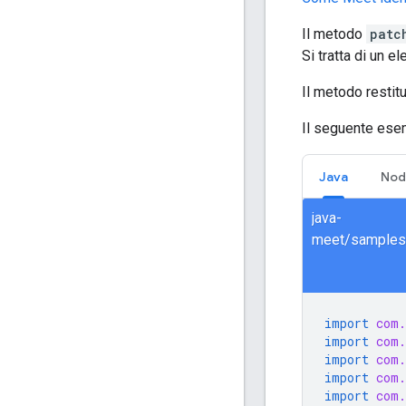
Il metodo
patc
Si tratta di un e
Il metodo restit
Il seguente ese
Java
Nod
java-
import
com.
import
com.
import
com.
import
com.
import
com.