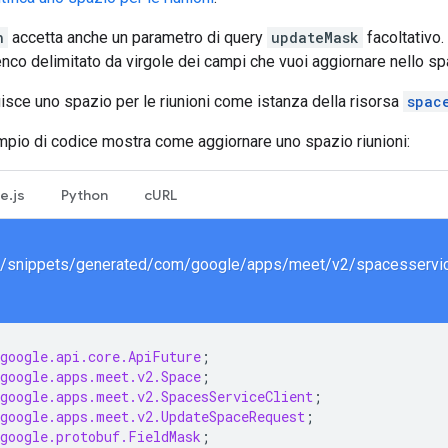
h
accetta anche un parametro di query
updateMask
facoltativo.
lenco delimitato da virgole dei campi che vuoi aggiornare nello sp
uisce uno spazio per le riunioni come istanza della risorsa
spac
mpio di codice mostra come aggiornare uno spazio riunioni:
e.js
Python
cURL
google.api.core.ApiFuture
;
google.apps.meet.v2.Space
;
google.apps.meet.v2.SpacesServiceClient
;
google.apps.meet.v2.UpdateSpaceRequest
;
google.protobuf.FieldMask
;