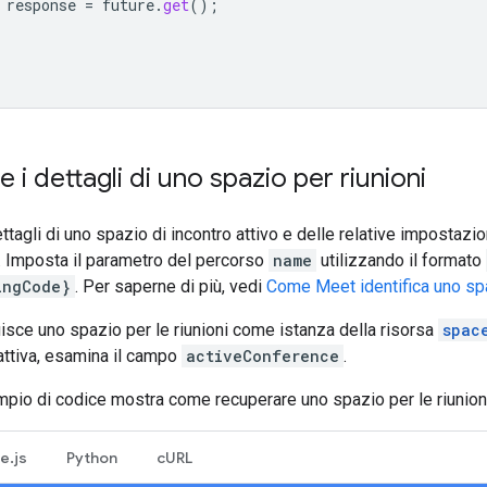
response
=
future
.
get
();
e i dettagli di uno spazio per riunioni
ttagli di uno spazio di incontro attivo e delle relative impostazio
. Imposta il parametro del percorso
name
utilizzando il formato
ingCode}
. Per saperne di più, vedi
Come Meet identifica uno spaz
uisce uno spazio per le riunioni come istanza della risorsa
spac
attiva, esamina il campo
activeConference
.
pio di codice mostra come recuperare uno spazio per le riunioni
e.js
Python
cURL