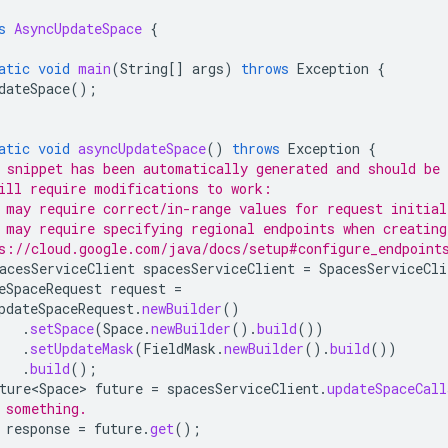
s
AsyncUpdateSpace
{
atic
void
main
(
String
[]
args
)
throws
Exception
{
dateSpace
();
atic
void
asyncUpdateSpace
()
throws
Exception
{
 snippet has been automatically generated and should be 
ill require modifications to work:
 may require correct/in-range values for request initial
 may require specifying regional endpoints when creating
s://cloud.google.com/java/docs/setup#configure_endpoint
acesServiceClient
spacesServiceClient
=
SpacesServiceCli
eSpaceRequest
request
=
pdateSpaceRequest
.
newBuilder
()
.
setSpace
(
Space
.
newBuilder
().
build
())
.
setUpdateMask
(
FieldMask
.
newBuilder
().
build
())
.
build
();
ture<Space>
future
=
spacesServiceClient
.
updateSpaceCall
 something.
response
=
future
.
get
();