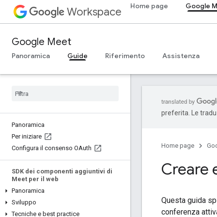
Home page
Google 
Workspace
Google Meet
Panoramica
Guide
Riferimento
Assistenza
preferita. Le trad
Panoramica
Per iniziare
Home page
Go
Configura il consenso OAuth
Creare e
SDK dei componenti aggiuntivi di
Meet per il web
Panoramica
Questa guida spi
Sviluppo
conferenza attiv
Tecniche e best practice