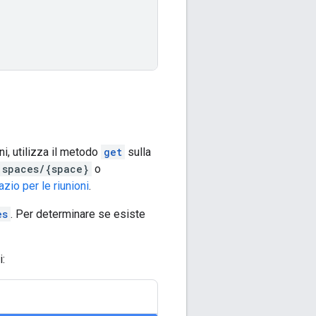
ni, utilizza il metodo
get
sulla
spaces/{space}
o
io per le riunioni
.
es
. Per determinare se esiste
: