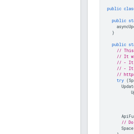
public
clas
public
st
asyncUp
}
public
st
// This
// It w
// - It
// - It
// http
try
(
Sp
Updat
U
ApiFu
// Do
Space