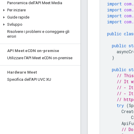
Panoramica dell'API Meet Media
import
com.
import
com.
Per iniziare
import
com.
Guide rapide
import
com.
Sviluppo
Risolvere i problemi e correggere gli
public
clas
errori
public
st
API Meet e
CDN on-premise
asyncCr
}
Utilizzare l'API Meet e
CDN on-premise
public
st
Hardware Meet
// This
Specifica dell'API UVC XU
// It w
// - It
// - It
// http
try
(
Sp
Creat
C
ApiFu
// Do