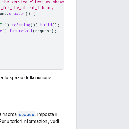
 the service client as shown in
s_for_the_client_library
ent
.
create
())
{
E]"
).
toString
()).
build
();
e
().
futureCall
(
request
);
r lo spazio della riunione.
a risorsa
spaces
. Imposta il
 Per ulteriori informazioni, vedi