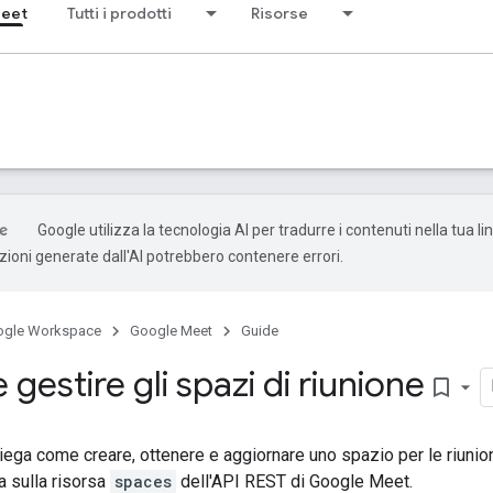
Meet
Tutti i prodotti
Risorse
Google utilizza la tecnologia AI per tradurre i contenuti nella tua l
uzioni generate dall'AI potrebbero contenere errori.
ogle Workspace
Google Meet
Guide
 gestire gli spazi di riunione
bookmark_border
ega come creare, ottenere e aggiornare uno spazio per le riunio
a sulla risorsa
spaces
dell'API REST di Google Meet.