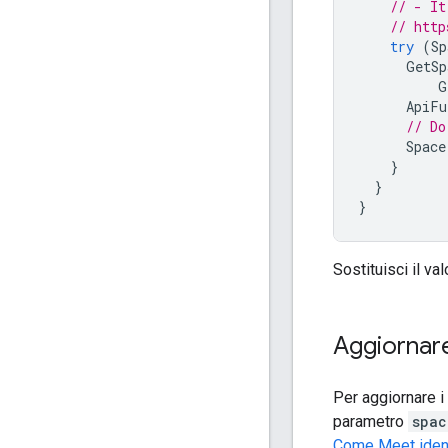
// - It
// http
try
(
Sp
GetSp
G
ApiFu
// Do
Space
}
}
}
Sostituisci il va
Aggiornare
Per aggiornare i 
parametro
spac
Come Meet identi