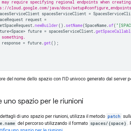
 may require specifying regional endpoints when creating
s://cloud.google.com/java/docs/setup#configure_endpoint
acesServiceClient
spacesServiceClient
=
SpacesServiceCli
aceRequest
request
=
etSpaceRequest
.
newBuilder
().
setName
(
SpaceName
.
of
(
"[SPAC
ture<Space>
future
=
spacesServiceClient
.
getSpaceCallabl
 something.
response
=
future
.
get
();
lore del nome dello spazio con l'ID univoco generato dal server pe
 uno spazio per le riunioni
dettagli di uno spazio per riunioni, utilizza il metodo
patch
sull
e.name
del percorso utilizzando il formato
spaces/{space}
.
fica uno spazio per le riunioni
.