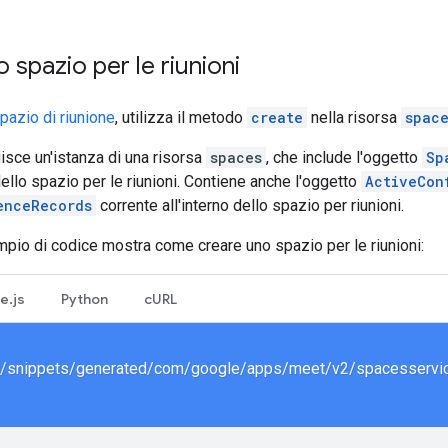
 spazio per le riunioni
pazio di riunione
, utilizza il metodo
create
nella risorsa
spac
uisce un'istanza di una risorsa
spaces
, che include l'oggetto
Sp
ello spazio per le riunioni. Contiene anche l'oggetto
ActiveCon
enceRecords
corrente all'interno dello spazio per riunioni.
pio di codice mostra come creare uno spazio per le riunioni:
e.js
Python
cURL