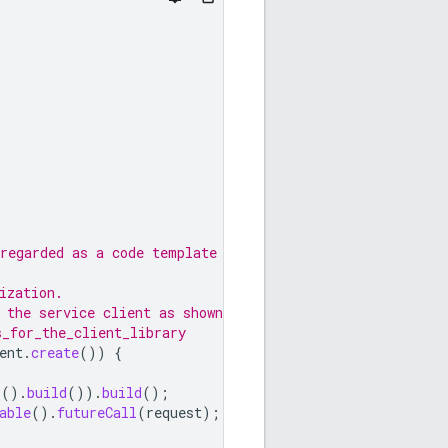
regarded as a code template only.
ization.
 the service client as shown in
s_for_the_client_library
ent
.
create
())
{
r
().
build
()).
build
();
able
().
futureCall
(
request
);