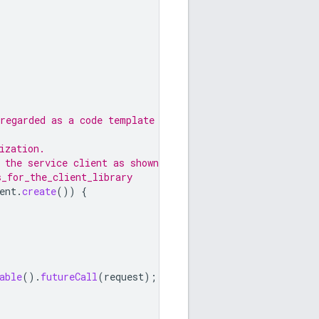
regarded as a code template only.
ization.
 the service client as shown in
s_for_the_client_library
ent
.
create
())
{
able
().
futureCall
(
request
);