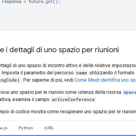
response
=
future
.
get
();
e i dettagli di uno spazio per riunioni
ttagli di uno spazio di incontro attivo e delle relative impostazio
. Imposta il parametro del percorso
name
utilizzando il formato
ingCode}
. Per saperne di più, vedi
Come Meet identifica uno spaz
uisce uno spazio per le riunioni come istanza della risorsa
spac
attiva, esamina il campo
activeConference
.
pio di codice mostra come recuperare uno spazio per le riunioni
e.js
Python
cURL