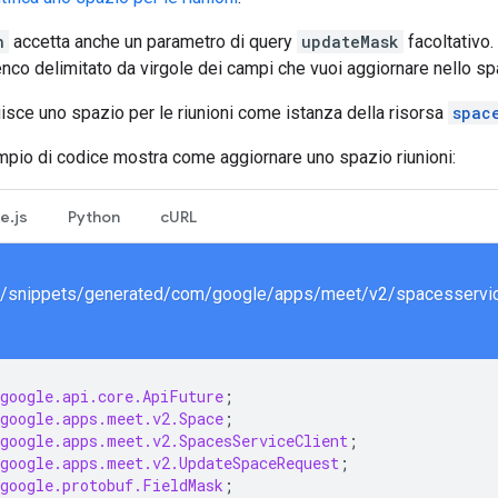
h
accetta anche un parametro di query
updateMask
facoltativo.
lenco delimitato da virgole dei campi che vuoi aggiornare nello sp
uisce uno spazio per le riunioni come istanza della risorsa
spac
mpio di codice mostra come aggiornare uno spazio riunioni:
e.js
Python
cURL
google.api.core.ApiFuture
;
google.apps.meet.v2.Space
;
google.apps.meet.v2.SpacesServiceClient
;
google.apps.meet.v2.UpdateSpaceRequest
;
google.protobuf.FieldMask
;