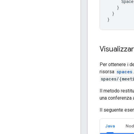
Space
}
}
}
Visualizzar
Per ottenere i de
risorsa
spaces
spaces/{meet
Il metodo restit
una conferenza 
Il seguente esem
Java
Nod