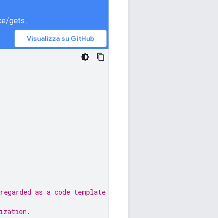
meet/samples/snippets/generated/com/google/apps/meet/v2/spacesservice/getspace/AsyncGetSpace.java
Visualizza su GitHub
regarded as a code template only.
ization.