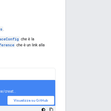
es
.
aceConfig
che è la
ference
che è un link alla
meet/samples/snippets/generated/com/google/apps/meet/v2/spacesservice/createspace/AsyncCreateSpace.java
Visualizza su GitHub