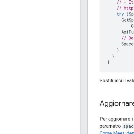
// - It
// http
try
(
Sp
GetSp
G
ApiFu
// Do
Space
}
}
}
Sostituisci il va
Aggiornare
Per aggiornare i 
parametro
spac
Come Meet identi