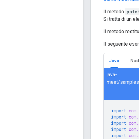
Il metodo
patc
Si tratta di un e
Il metodo restit
Il seguente ese
Java
Nod
java-
import
com.
import
com.
import
com.
import
com.
import
com.