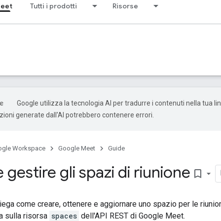
Meet
Tutti i prodotti
Risorse
Google utilizza la tecnologia AI per tradurre i contenuti nella tua l
uzioni generate dall'AI potrebbero contenere errori.
ogle Workspace
Google Meet
Guide
 gestire gli spazi di riunione
bookmark_border
ega come creare, ottenere e aggiornare uno spazio per le riunio
a sulla risorsa
spaces
dell'API REST di Google Meet.