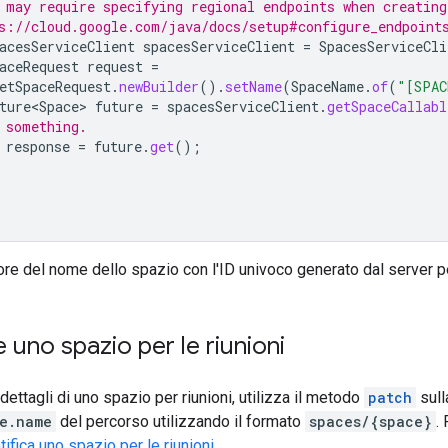
 may require specifying regional endpoints when creating
s://cloud.google.com/java/docs/setup#configure_endpoint
acesServiceClient
spacesServiceClient
=
SpacesServiceCli
aceRequest
request
=
etSpaceRequest
.
newBuilder
().
setName
(
SpaceName
.
of
(
"[SPAC
ture<Space>
future
=
spacesServiceClient
.
getSpaceCallabl
 something.
response
=
future
.
get
();
lore del nome dello spazio con l'ID univoco generato dal server pe
 uno spazio per le riunioni
dettagli di uno spazio per riunioni, utilizza il metodo
patch
sull
e.name
del percorso utilizzando il formato
spaces/{space}
.
fica uno spazio per le riunioni
.