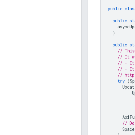
public
clas
public
st
asyncUp
}
public
st
// This
// It w
// - It
// - It
// http
try
(
Sp
Updat
U
ApiFu
// Do
Space