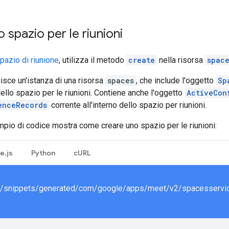
 spazio per le riunioni
pazio di riunione
, utilizza il metodo
create
nella risorsa
spac
uisce un'istanza di una risorsa
spaces
, che include l'oggetto
Sp
ello spazio per le riunioni. Contiene anche l'oggetto
ActiveCon
enceRecords
corrente all'interno dello spazio per riunioni.
pio di codice mostra come creare uno spazio per le riunioni:
e.js
Python
cURL