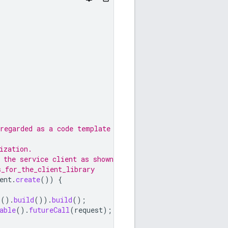
regarded as a code template only.
ization.
 the service client as shown in
s_for_the_client_library
ent
.
create
())
{
r
().
build
()).
build
();
able
().
futureCall
(
request
);