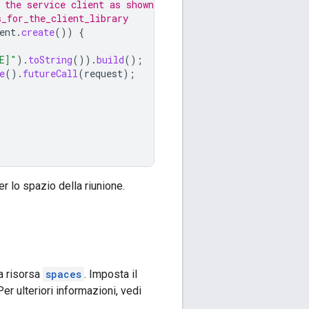
 the service client as shown in
s_for_the_client_library
ent
.
create
())
{
E]"
).
toString
()).
build
();
e
().
futureCall
(
request
);
r lo spazio della riunione.
a risorsa
spaces
. Imposta il
 Per ulteriori informazioni, vedi