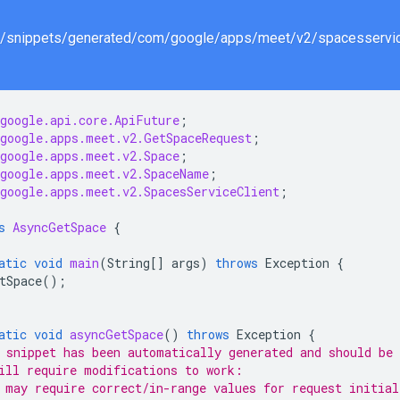
google.api.core.ApiFuture
;
google.apps.meet.v2.GetSpaceRequest
;
google.apps.meet.v2.Space
;
google.apps.meet.v2.SpaceName
;
google.apps.meet.v2.SpacesServiceClient
;
s
AsyncGetSpace
{
atic
void
main
(
String
[]
args
)
throws
Exception
{
tSpace
();
atic
void
asyncGetSpace
()
throws
Exception
{
 snippet has been automatically generated and should be 
ill require modifications to work:
 may require correct/in-range values for request initial