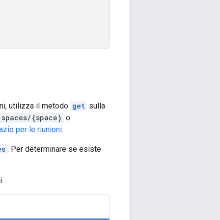
ni, utilizza il metodo
get
sulla
spaces/{space}
o
io per le riunioni
.
es
. Per determinare se esiste
: