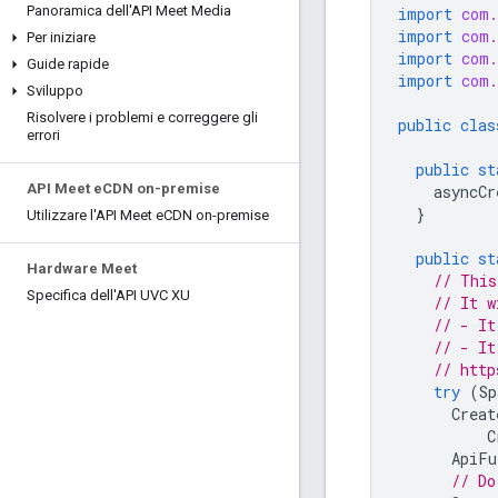
Panoramica dell'API Meet Media
import
com.
import
com.
Per iniziare
import
com.
Guide rapide
import
com.
Sviluppo
Risolvere i problemi e correggere gli
public
clas
errori
public
st
API Meet e
CDN on-premise
asyncCr
}
Utilizzare l'API Meet e
CDN on-premise
public
st
Hardware Meet
// This
Specifica dell'API UVC XU
// It w
// - It
// - It
// http
try
(
Sp
Creat
C
ApiFu
// Do