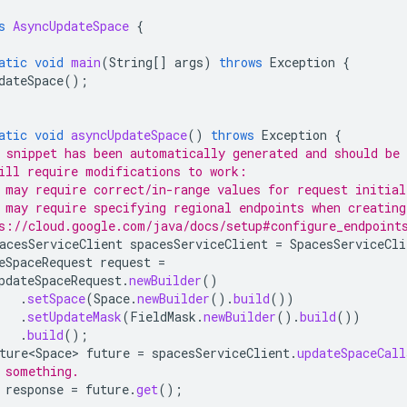
s
AsyncUpdateSpace
{
atic
void
main
(
String
[]
args
)
throws
Exception
{
dateSpace
();
atic
void
asyncUpdateSpace
()
throws
Exception
{
 snippet has been automatically generated and should be 
ill require modifications to work:
 may require correct/in-range values for request initial
 may require specifying regional endpoints when creating
s://cloud.google.com/java/docs/setup#configure_endpoint
acesServiceClient
spacesServiceClient
=
SpacesServiceCli
eSpaceRequest
request
=
pdateSpaceRequest
.
newBuilder
()
.
setSpace
(
Space
.
newBuilder
().
build
())
.
setUpdateMask
(
FieldMask
.
newBuilder
().
build
())
.
build
();
ture<Space>
future
=
spacesServiceClient
.
updateSpaceCall
 something.
response
=
future
.
get
();