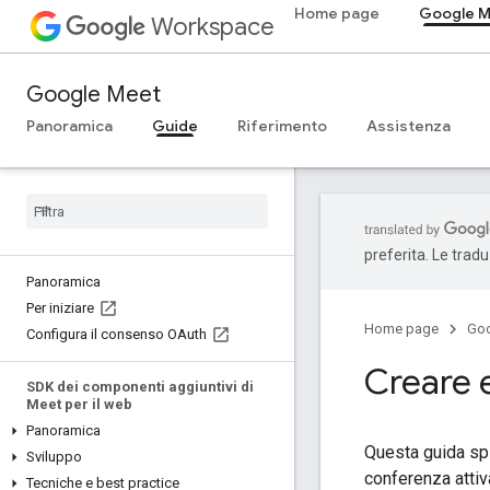
Home page
Google 
Workspace
Google Meet
Panoramica
Guide
Riferimento
Assistenza
preferita. Le trad
Panoramica
Per iniziare
Home page
Go
Configura il consenso OAuth
Creare e
SDK dei componenti aggiuntivi di
Meet per il web
Panoramica
Questa guida spi
Sviluppo
conferenza attiv
Tecniche e best practice