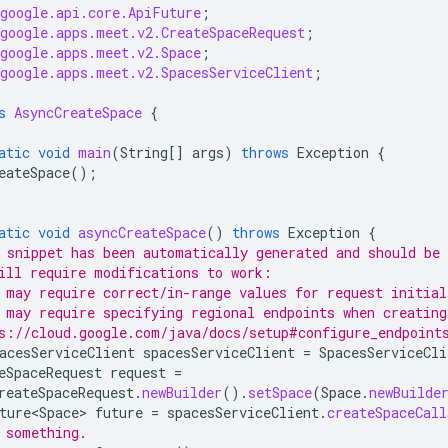
google.api.core.ApiFuture
;
google.apps.meet.v2.CreateSpaceRequest
;
google.apps.meet.v2.Space
;
google.apps.meet.v2.SpacesServiceClient
;
s
AsyncCreateSpace
{
atic
void
main
(
String
[]
args
)
throws
Exception
{
eateSpace
();
atic
void
asyncCreateSpace
()
throws
Exception
{
 snippet has been automatically generated and should be 
ill require modifications to work:
 may require correct/in-range values for request initial
 may require specifying regional endpoints when creating
s://cloud.google.com/java/docs/setup#configure_endpoint
acesServiceClient
spacesServiceClient
=
SpacesServiceCli
eSpaceRequest
request
=
reateSpaceRequest
.
newBuilder
().
setSpace
(
Space
.
newBuilde
ture<Space>
future
=
spacesServiceClient
.
createSpaceCall
 something.