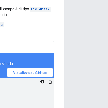
 Il campo è di tipo
FieldMask
.
azio.
es
.
meet/samples/snippets/generated/com/google/apps/meet/v2/spacesservice/updatespace/AsyncUpdateSpace.java
Visualizza su GitHub