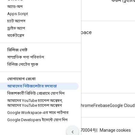
ব্লগ পড়ুন
করুন (টুইটা
অ্যাড-অন
Apps Script
চ্যাট অ্যাপস
ড্রাইভ অ্যাপ
ডেভেলপারদের জন্য Google Workspace
মার্কেটপ্লেস
প্ল্যাটফর্ম ওভারভিউ
রিলিজ নোট
বিকাশকারী পণ্য
সাম্প্রতিক পণ্য পরিবর্তন
রিলিজ নোট
রিলিজ নোটের সূচক
বিকাশকারী সমর্থন
যোগাযোগ রেখো
সেবা পাবার শর্ত
আমাদের নিউজলেটার সদস্যতা
বিকাশকারী প্রিভিউ প্রোগ্রামে যোগ দিন
আমাদের You
Tube চ্যানেল অন্বেষণ
,
আমাদের You
Tube চ্যানেল অন্বেষণ
Android
Chrome
Firebase
Google Cloud
Google Workspace-এর সাথে পার্টনার
Google Developers ইভেন্টে যোগ দিন
শর্তাবলী
গোপনীয়তা
ICP证合字B2-20070004号
Manage cookies