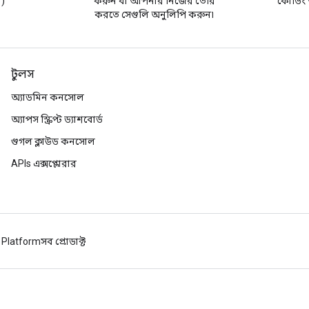
র)
করুন বা আপনার নিজের তৈরি
কোডিং অ
করতে সেগুলি অনুলিপি করুন৷
টুলস
অ্যাডমিন কনসোল
অ্যাপস স্ক্রিপ্ট ড্যাশবোর্ড
গুগল ক্লাউড কনসোল
APIs এক্সপ্লোরার
 Platform
সব প্রোডাক্ট