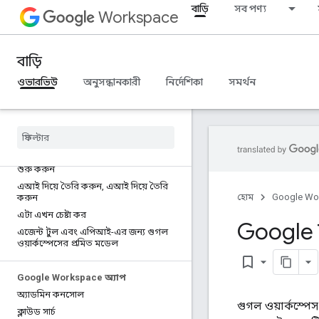
বাড়ি
সব পণ্য
Workspace
বাড়ি
ওভারভিউ
অনুসন্ধানকারী
নির্দেশিকা
সমর্থন
বাড়ি
বিকাশকারী পণ্য
শুরু করুন
এআই দিয়ে তৈরি করুন
,
এআই দিয়ে তৈরি
হোম
Google Wo
করুন
এটা এখন চেষ্টা কর
Google 
এজেন্ট টুল এবং এপিআই-এর জন্য গুগল
ওয়ার্কস্পেসের প্রমিত মডেল
bookmark_border
Google Workspace অ্যাপ
অ্যাডমিন কনসোল
গুগল ওয়ার্কস্প
ক্লাউড সার্চ