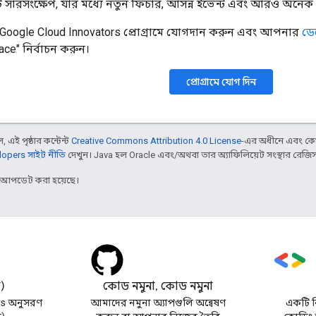
রসংক্ষেপ, যার মধ্যে নতুন ফিচার, আসন্ন ইভেন্ট এবং আরও অনেক কিছু
ে, Google Cloud Innovators প্রোগ্রামে যোগদান করুন এবং আপনার
ডে
ce" নির্বাচন করুন।
প্রোগ্রামে যোগ দিন
 এই পৃষ্ঠার কন্টেন্ট
Creative Commons Attribution 4.0 License
-এর অধীনে এবং কো
opers সাইট নীতি
দেখুন। Java হল Oracle এবং/অথবা তার অ্যাফিলিয়েট সংস্থার রেজিস্টার
র আপডেট করা হয়েছে।
র)
কোড নমুনা, কোড নমুনা
s অনুসরণ
আমাদের নমুনা অ্যাপগুলি অন্বেষণ
একটি নি