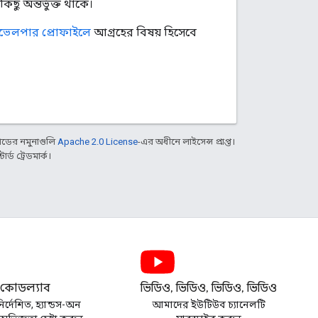
 অন্তর্ভুক্ত থাকে।
ভেলপার প্রোফাইলে
আগ্রহের বিষয় হিসেবে
ডের নমুনাগুলি
Apache 2.0 License
-এর অধীনে লাইসেন্স প্রাপ্ত।
্ড ট্রেডমার্ক।
কোডল্যাব
ভিডিও, ভিডিও, ভিডিও, ভিডিও
র্দেশিত, হ্যান্ডস-অন
আমাদের ইউটিউব চ্যানেলটি