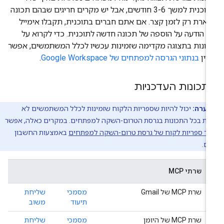
בתוכנית למשך 3-6 חודשים, אבל יש מקרים חריגים שבהם תכונה
ארת רק לזמן קצר. אם אתם חברים בתוכנית, תקבלו אימייל
 הודעה על הוספה של תכונה חדשה לתוכנית. כדי לקרוא על
ונות בתצוגה מקדימה שזמינות עכשיו לכלל המשתמשים, אפשר
יין
בנתוני הגרסה למפתחים של Google Workspace
.
תכונות העדכניות
הערה:
יכול להיות שספריות הלקוח שזמינות לכלל המשתמשים לא
ות בכל התכונות בגרסת הטרום-השקה למפתחים. במקרים כאלה, אפשר
יד ספריות לקוח של גרסת טרום-השקה למפתחים
באמצעות החשבון
ם.
שרתי MCP
שרת MCP של Gmail
מסמכי
שליחת
תיעוד
משוב
שרת MCP של היומן
מסמכי
שליחת