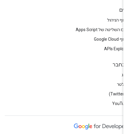
לים
וף הניהול
כז השליטה של Apps Script
 Google Cloud
APIs Explor
תחבר
וג
וזלטר
)
YouTub