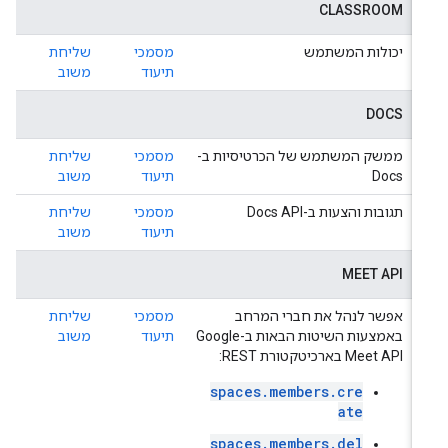
CLASSROOM
יכולות המשתמש
מסמכי
שליחת
תיעוד
משוב
DOCS
ממשק המשתמש של הכרטיסיות ב-
מסמכי
שליחת
Docs
תיעוד
משוב
תגובות והצעות ב-Docs API
מסמכי
שליחת
תיעוד
משוב
MEET API
אפשר לנהל את חברי המרחב
מסמכי
שליחת
באמצעות השיטות הבאות ב-Google
תיעוד
משוב
Meet API בארכיטקטורת REST:
spaces.members.cre
ate
spaces.members.del