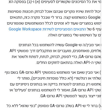
מי את כל הסיכונים שקשורים לסעיפים (א) ו-(ב) בפסקה הזו.
‫(v) יכול להיות שיהיו מקרים שבהם אוכל לבדוק תכונות מסוימות
של Google כמשתמש קצה. ברור לי שבכל מקרה כזה, התנאים
ימוש במוצרים שעוד לא זמינים לכלל המשתמשים שמפורטים
עיף 6 של
התנאים הספציפיים לשירות Google Workspace
ים על השימוש שלי במוצרים האלה.
‫(vi) אני מבין/ה ש-Google עשויה להשתמש בכל הנתונים
שנשלחים, מאוחסנים, מועברים או מתקבלים דרך ממשקי API
כלשהם טרום-GA, כדי לספק, לבדוק, לנתח, לפתח ולשפר את
 ה-API האלה בהתאם לחוקים החלים.
‫(vii) אני מבין שאם אני משתמש בממשקי API טרום-GA בשם גוף
שלתי או רגולטורי (לא כולל מוסדות חינוכיים), מותר לי
שתמש רק בנתונים למטרות בדיקה או בנתונים ניסיוניים עם
ממשקי API טרום-GA, ואסור לי להשתמש בנתונים 'פעילים' או
תוני ייצור בקשר לממשקי API טרום-GA.
‫(viii) ברור לי ש-API בשלב טרום-GA מסופק "כפי שהוא" ללא כל