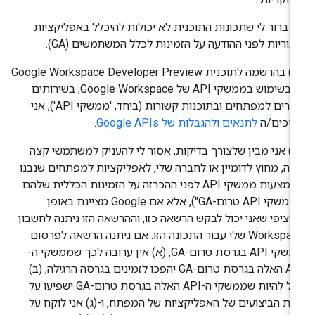
‫(ii) ברור לי שתכונות התוכנית לא יכולות להיכלל באפליקציות
בוריות לפני ההודעה על הזמינות לכלל המשתמשים (GA).
‫(iii) בהרשמה לתוכנית Google Workspace Developer Preview
או בשימוש בממשקי API של Google Workspace, בשירותים
אחרים למפתחים ובתוכנות קשורות (ביחד, 'ממשקי API'), אני
סכים/ה
לתנאים ולהגבלות של Google APIs
.
‫(iv) אני מבין שלצורך בדיקות, אסור לי להעניק למשתמשי קצה
שה, מחוץ לדומיין או לחברה שלי, לאפליקציות למפתחים שנבנו
באמצעות ממשקי API לפני ההכרזה על הזמינות הכללית שלהם
("ממשקי API טרום-GA"), אלא אם Google מציינת באופן
ציפי שאני יכול לבקש הרשאה כזו, וההרשאה הזו ניתנה לחשבון
Workspace שלי עבור התכונה הזו. אם ניתנה הרשאה לפרסום
ממשקי API בגרסת טרום-GA, (א) אין ערובה לכך שממשקי ה-
API האלה בגרסת טרום-GA יהפכו לזמינים בגרסה הרגילה, (ב)
יכול להיות שממשקי ה-API האלה בגרסת טרום-GA ישפיעו על
ת הביצועים של האפליקציות של המפתח, ו-(ג) אני לוקח על