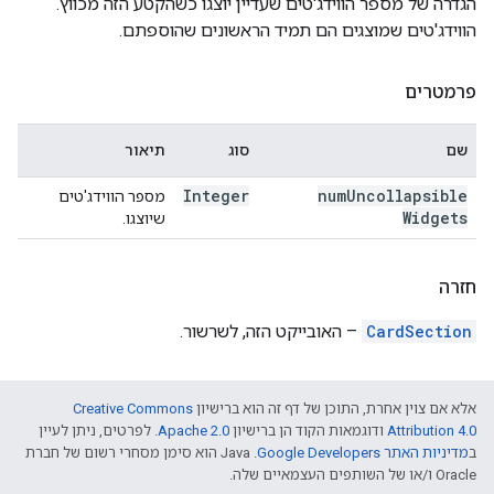
הגדרה של מספר הווידג'טים שעדיין יוצגו כשהקטע הזה מכווץ.
הווידג'טים שמוצגים הם תמיד הראשונים שהוספתם.
פרמטרים
שם
סוג
תיאור
Integer
num
Uncollapsible
מספר הווידג'טים
Widgets
שיוצגו.
חזרה
CardSection
– האובייקט הזה, לשרשור.
אלא אם צוין אחרת, התוכן של דף זה הוא ברישיון
Creative Commons
Attribution 4.0
ודוגמאות הקוד הן ברישיון
Apache 2.0
. לפרטים, ניתן לעיין
ב
מדיניות האתר Google Developers‏
.‏ Java הוא סימן מסחרי רשום של חברת
Oracle ו/או של השותפים העצמאיים שלה.