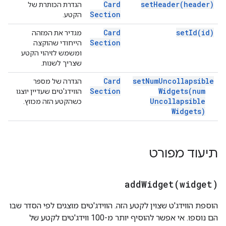
Card
set
Header(
header)
הגדרת הכותרת של
Section
הקטע.
Card
set
Id(
id)
מגדיר את המזהה
Section
הייחודי שהוקצה
ומשמש לזיהוי הקטע
שצריך לשנות.
Card
set
Num
Uncollapsible
הגדרה של מספר
Section
Widgets(
num
הווידג'טים שעדיין יוצגו
Uncollapsible
כשהקטע הזה מכווץ.
Widgets)
תיעוד מפורט
addWidget(
widget)
הוספת הווידג'ט שצוין לקטע הזה. הווידג'טים מוצגים לפי הסדר שבו
הם נוספו. אי אפשר להוסיף יותר מ-100 ווידג'טים לקטע של