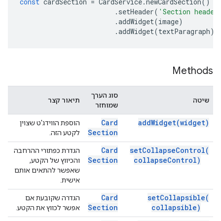
const
cardSection
=
CardService
.
newCardSection
()
.
setHeader
(
'Section header
.
addWidget
(
image
)
.
addWidget
(
textParagraph
);
Methods
סוג הערך
שיטה
תיאור קצר
שמוחזר
Card
add
Widget(
widget)
הוספת הווידג'ט שצוין
Section
לקטע הזה.
Card
set
Collapse
Control(
הגדרת כפתורי ההרחבה
Section
collapse
Control)
והכיווץ של הקטע,
שאפשר להתאים אותם
אישית.
Card
set
Collapsible(
הגדרה שקובעת אם
Section
collapsible)
אפשר לכווץ את הקטע.