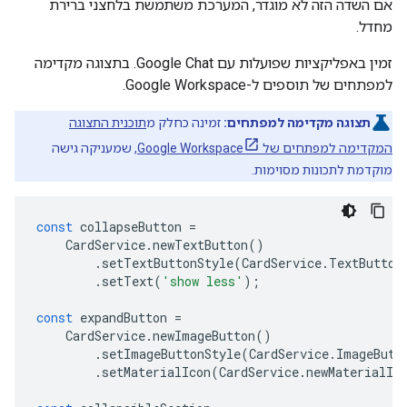
אם השדה הזה לא מוגדר, המערכת משתמשת בלחצני ברירת
מחדל.
זמין באפליקציות שפועלות עם Google Chat. בתצוגה מקדימה
למפתחים של תוספים ל-Google Workspace.
תצוגה מקדימה למפתחים:
זמינה כחלק מ
תוכנית התצוגה
המקדימה למפתחים של Google Workspace
, שמעניקה גישה
מוקדמת לתכונות מסוימות.
const
collapseButton
=
CardService
.
newTextButton
()
.
setTextButtonStyle
(
CardService
.
TextButton
.
setText
(
'show less'
);
const
expandButton
=
CardService
.
newImageButton
()
.
setImageButtonStyle
(
CardService
.
ImageButt
.
setMaterialIcon
(
CardService
.
newMaterialIc