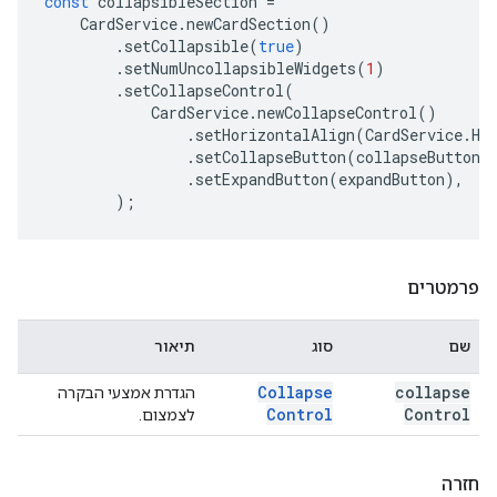
const
collapsibleSection
=
CardService
.
newCardSection
()
.
setCollapsible
(
true
)
.
setNumUncollapsibleWidgets
(
1
)
.
setCollapseControl
(
CardService
.
newCollapseControl
()
.
setHorizontalAlign
(
CardService
.
Ho
.
setCollapseButton
(
collapseButton
)
.
setExpandButton
(
expandButton
),
);
פרמטרים
שם
סוג
תיאור
Collapse
collapse
הגדרת אמצעי הבקרה
Control
Control
לצמצום.
חזרה