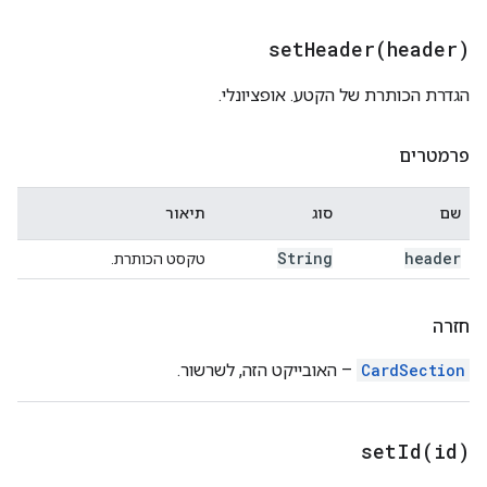
setHeader(
header)
הגדרת הכותרת של הקטע. אופציונלי.
פרמטרים
שם
סוג
תיאור
String
header
טקסט הכותרת.
חזרה
CardSection
– האובייקט הזה, לשרשור.
setId(
id)