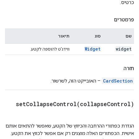
כרטיס.
פרמטרים
שם
סוג
תיאור
Widget
widget
ווידג'ט להוספה לקטע.
חזרה
CardSection
– האובייקט הזה, לשרשור.
setCollapseControl(
collapse
Control)
הגדרת כפתורי ההרחבה והכיווץ של הקטע, שאפשר להתאים אותם
אישית. הכפתורים האלה מוצגים רק אם אפשר לכווץ את הקטע.