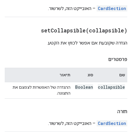
CardSection
– האובייקט הזה, לשרשור.
setCollapsible(
collapsible)
הגדרה שקובעת אם אפשר לכווץ את הקטע.
פרמטרים
שם
סוג
תיאור
Boolean
collapsible
ההגדרה של האפשרות לצמצם את
התצוגה.
חזרה
CardSection
– האובייקט הזה, לשרשור.