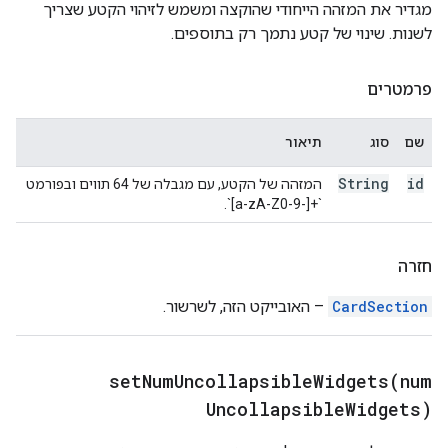
מגדיר את המזהה הייחודי שהוקצה ומשמש לזיהוי הקטע שצריך
לשנות. שינוי של קטע נתמך רק בתוספים.
פרמטרים
שם
סוג
תיאור
String
id
המזהה של הקטע, עם מגבלה של 64 תווים ובפורמט
‎`[a-zA-Z0-9-]+`‎.
חזרה
CardSection
– האובייקט הזה, לשרשור.
setNumUncollapsibleWidgets(
num
Uncollapsible
Widgets)