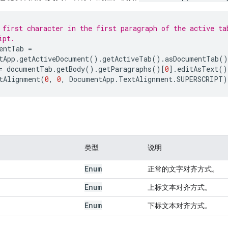
 first character in the first paragraph of the active ta
ipt.
entTab
=
tApp
.
getActiveDocument
().
getActiveTab
().
asDocumentTab
()
=
documentTab
.
getBody
().
getParagraphs
()[
0
].
editAsText
()
tAlignment
(
0
,
0
,
DocumentApp
.
TextAlignment
.
SUPERSCRIPT
)
类型
说明
Enum
正常的文字对齐方式。
Enum
上标文本对齐方式。
Enum
下标文本对齐方式。