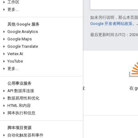
工作区
更多
.
.
.
如未另行说明，那么本页
Google 开发者网站政策
。
其他 Google 服务
Google Analytics
最后更新时间 (UTC)：2026-
Google Maps
Google Translate
Vertex AI
You
Tube
更多
.
.
.
博客
公用事业服务
阅读 Google Workspace 开发
在 g
API 数据库连接
者博客
数据易用性和优化
HTML 和内容
脚本执行和信息
面向开发者的 Google Workspace
脚本项目资源
自动化触发器和事件
平台概览