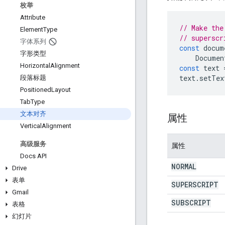
枚举
Attribute
// Make the
Element
Type
// superscr
字体系列
const
docum
字形类型
Documen
Horizontal
Alignment
const
text
text
.
setTex
段落标题
Positioned
Layout
Tab
Type
文本对齐
属性
Vertical
Alignment
高级服务
属性
Docs API
NORMAL
Drive
表单
SUPERSCRIPT
Gmail
SUBSCRIPT
表格
幻灯片