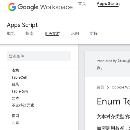
分页符
首页
Apps Script
Workspace
段落
人称
位置
Apps Script
定位的图片
概览
指南
参考文档
示例
支持
范围
Range
Builder
范围元素
富媒体链接
制表符
误。
表格
Table
Cell
目录
首页
Google W
Table
Row
Enum T
文本
不支持该元素
接口
文本对齐类型的
元素
如需调用枚举，