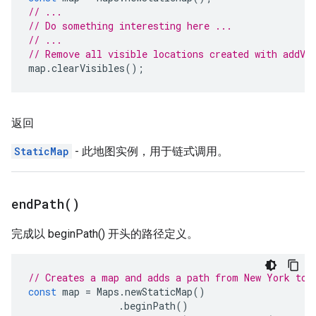
// ...
// Do something interesting here ...
// ...
// Remove all visible locations created with addVi
map
.
clearVisibles
();
返回
StaticMap
- 此地图实例，用于链式调用。
end
Path(
)
完成以 beginPath() 开头的路径定义。
// Creates a map and adds a path from New York to 
const
map
=
Maps
.
newStaticMap
()
.
beginPath
()