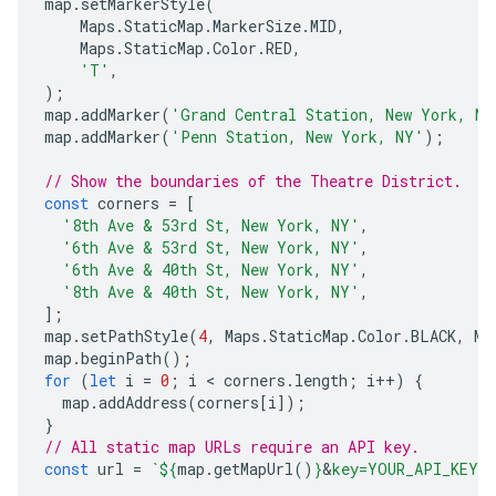
map
.
setMarkerStyle
(
Maps
.
StaticMap
.
MarkerSize
.
MID
,
Maps
.
StaticMap
.
Color
.
RED
,
'T'
,
);
map
.
addMarker
(
'Grand Central Station, New York, NY
map
.
addMarker
(
'Penn Station, New York, NY'
);
// Show the boundaries of the Theatre District.
const
corners
=
[
'8th Ave & 53rd St, New York, NY'
,
'6th Ave & 53rd St, New York, NY'
,
'6th Ave & 40th St, New York, NY'
,
'8th Ave & 40th St, New York, NY'
,
];
map
.
setPathStyle
(
4
,
Maps
.
StaticMap
.
Color
.
BLACK
,
Ma
map
.
beginPath
();
for
(
let
i
=
0
;
i
 < 
corners
.
length
;
i
++
)
{
map
.
addAddress
(
corners
[
i
]);
}
// All static map URLs require an API key.
const
url
=
`
${
map
.
getMapUrl
()
}
&
key=YOUR_API_KEY`