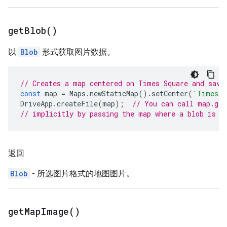
get
Blob(
)
以
Blob
形式获取图片数据。
// Creates a map centered on Times Square and save
const
map
=
Maps
.
newStaticMap
().
setCenter
(
'Times S
DriveApp
.
createFile
(
map
);
// You can call map.get
// implicitly by passing the map where a blob is e
返回
Blob
- 所选图片格式的地图图片。
get
Map
Image(
)