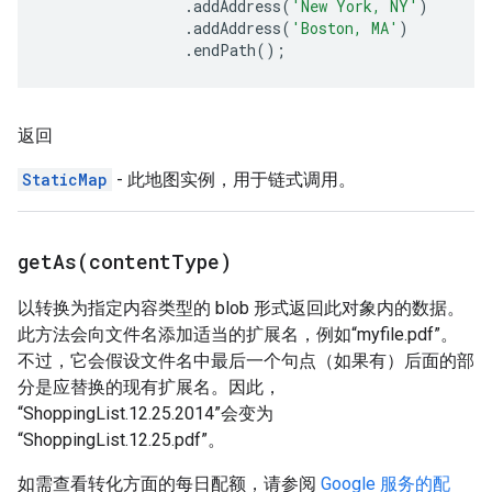
.
addAddress
(
'New York, NY'
)
.
addAddress
(
'Boston, MA'
)
.
endPath
();
返回
StaticMap
- 此地图实例，用于链式调用。
getAs(
content
Type)
以转换为指定内容类型的 blob 形式返回此对象内的数据。
此方法会向文件名添加适当的扩展名，例如“myfile.pdf”。
不过，它会假设文件名中最后一个句点（如果有）后面的部
分是应替换的现有扩展名。因此，
“ShoppingList.12.25.2014”会变为
“ShoppingList.12.25.pdf”。
如需查看转化方面的每日配额，请参阅
Google 服务的配