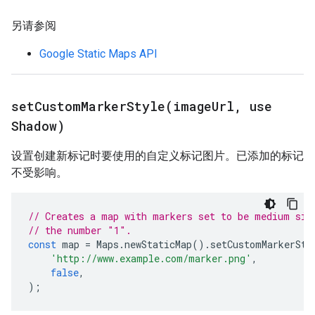
另请参阅
Google Static Maps API
setCustomMarkerStyle(
image
Url
,
use
Shadow)
设置创建新标记时要使用的自定义标记图片。已添加的标记
不受影响。
// Creates a map with markers set to be medium siz
// the number "1".
const
map
=
Maps
.
newStaticMap
().
setCustomMarkerSty
'http://www.example.com/marker.png'
,
false
,
);