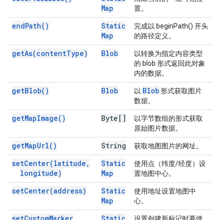
Map
置。
end
Path(
)
Static
完成以 beginPath() 开头
Map
的路径定义。
get
As(
content
Type)
Blob
以转换为指定内容类型
的 blob 形式返回此对象
内的数据。
get
Blob(
)
Blob
Blob
以
形式获取图片
数据。
get
Map
Image(
)
Byte[]
以字节数组的形式获取
原始图片数据。
get
Map
Url(
)
String
获取地图图片的网址。
set
Center(
latitude
,
Static
使用点（纬度/经度）设
longitude)
Map
置地图中心。
set
Center(
address)
Static
使用地址设置地图中
Map
心。
set
Custom
Marker
Static
设置创建新标记时要使