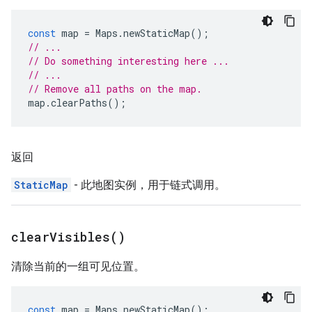
const
map
=
Maps
.
newStaticMap
();
// ...
// Do something interesting here ...
// ...
// Remove all paths on the map.
map
.
clearPaths
();
返回
StaticMap
- 此地图实例，用于链式调用。
clear
Visibles(
)
清除当前的一组可见位置。
const
map
=
Maps
.
newStaticMap
();