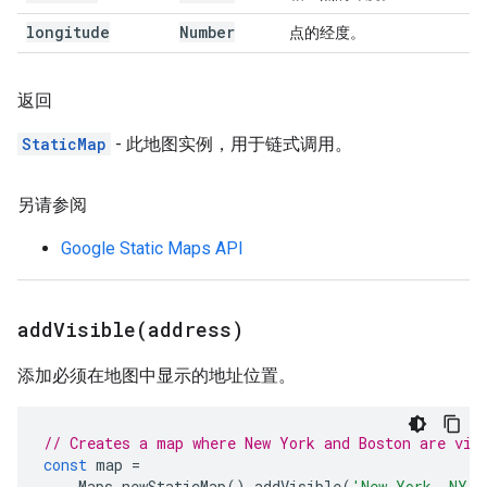
longitude
Number
点的经度。
返回
StaticMap
- 此地图实例，用于链式调用。
另请参阅
Google Static Maps API
addVisible(
address)
添加必须在地图中显示的地址位置。
// Creates a map where New York and Boston are vis
const
map
=
Maps
.
newStaticMap
().
addVisible
(
'New York, NY'
)