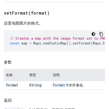
setFormat(
format)
设置地图图片的格式。
// Creates a map with the image format set to PNG.
const
map
=
Maps
.
newStaticMap
().
setFormat
(
Maps
.
Sta
参数
名称
类型
说明
format
String
Format
中的常量值。
返回