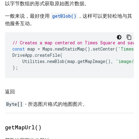
以字节数组的形式获取原始图片数据。
一般来说，最好使用
getBlob()
，这样可以更轻松地与其
他服务互动。
// Creates a map centered on Times Square and save
const
map
=
Maps
.
newStaticMap
().
setCenter
(
'Times S
DriveApp
.
createFile
(
Utilities
.
newBlob
(
map
.
getMapImage
(),
'image/pn
);
返回
Byte[]
- 所选图片格式的地图图片。
get
Map
Url(
)