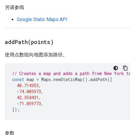
另请参阅
Google Static Maps API
addPath(
points)
使用点数组向地图添加路径。
// Creates a map and adds a path from New York to 
const
map
=
Maps
.
newStaticMap
().
addPath
([
40.714353
,
-
74.005973
,
42.358431
,
-
71.059773
,
]);
参数