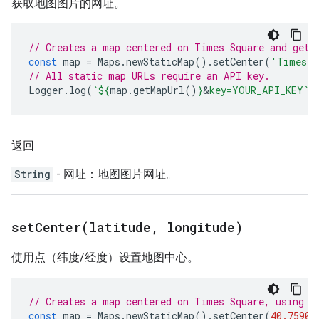
获取地图图片的网址。
// Creates a map centered on Times Square and gets
const
map
=
Maps
.
newStaticMap
().
setCenter
(
'Times S
// All static map URLs require an API key.
Logger
.
log
(
`
${
map
.
getMapUrl
()
}
&
key=YOUR_API_KEY`
)
返回
String
- 网址：地图图片网址。
setCenter(
latitude
,
longitude)
使用点（纬度/经度）设置地图中心。
// Creates a map centered on Times Square, using i
const
map
=
Maps
.
newStaticMap
().
setCenter
(
40.75901