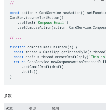
// ...
const
action
=
CardService
.
newAction
().
setFunction
CardService
.
newTextButton
()
.
setText
(
'Compose Email'
)
.
setComposeAction
(
action
,
CardService
.
Composed
// ...
function
composeEmailCallback
(
e
)
{
const
thread
=
GmailApp
.
getThreadById
(
e
.
threadId
const
draft
=
thread
.
createDraftReply
(
'This is a
return
CardService
.
newComposeActionResponseBuild
.
setGmailDraft
(
draft
)
.
build
();
}
参数
名称
类型
说明