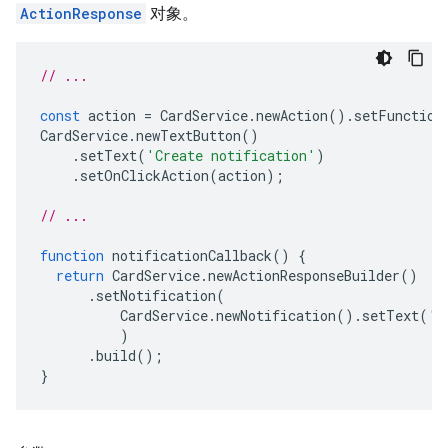
ActionResponse
对象。
// ...
const
action
=
CardService
.
newAction
().
setFunction
CardService
.
newTextButton
()
.
setText
(
'Create notification'
)
.
setOnClickAction
(
action
);
// ...
function
notificationCallback
()
{
return
CardService
.
newActionResponseBuilder
()
.
setNotification
(
CardService
.
newNotification
().
setText
(
'S
)
.
build
();
}