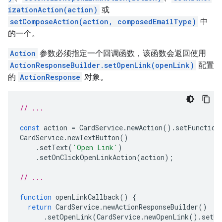
izationAction(action)
或
setComposeAction(action, composedEmailType)
中
的一个。
Action
参数必须指定一个回调函数，该函数会返回使用
ActionResponseBuilder.setOpenLink(openLink)
配置
的
ActionResponse
对象。
// ...
const
action
=
CardService
.
newAction
().
setFunction
CardService
.
newTextButton
()
.
setText
(
'Open Link'
)
.
setOnClickOpenLinkAction
(
action
);
// ...
function
openLinkCallback
()
{
return
CardService
.
newActionResponseBuilder
()
.
setOpenLink
(
CardService
.
newOpenLink
().
setUr