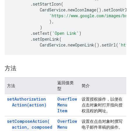
.
setStartIcon
(
CardService
.
newIconImage
().
setIconUrl
(
'https://www.google.com/images/bra
),
)
.
setText
(
'Open Link'
)
.
setOpenLink
(
CardService
.
newOpenLink
().
setUrl
(
'http
方法
返回值类
方法
简介
型
set
Authorization
Overflow
设置授权操作，以便在
Action(
action)
Menu
点击对象时打开指向授
Item
权流程的网址。
set
Compose
Action(
Overflow
设置在点击对象时撰写
action
,
composed
Menu
电子邮件草稿的操作。