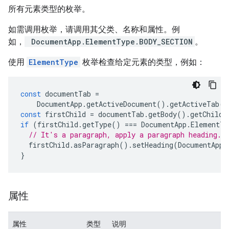
所有元素类型的枚举。
如需调用枚举，请调用其父类、名称和属性。例
如，
DocumentApp.ElementType.BODY_SECTION
。
使用
ElementType
枚举检查给定元素的类型，例如：
const
documentTab
=
DocumentApp
.
getActiveDocument
().
getActiveTab
()
const
firstChild
=
documentTab
.
getBody
().
getChild
(
if
(
firstChild
.
getType
()
===
DocumentApp
.
ElementTy
// It's a paragraph, apply a paragraph heading.
firstChild
.
asParagraph
().
setHeading
(
DocumentApp
.
}
属性
属性
类型
说明