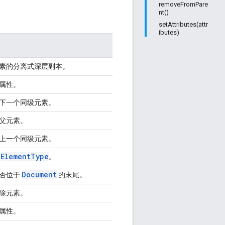
removeFromPare
nt()
setAttributes(attr
ibutes)
素的分离式深层副本。
属性。
下一个同级元素。
父元素。
上一个同级元素。
Element
Type
的
。
Document
否位于
的末尾。
除元素。
属性。