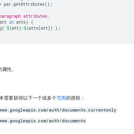
=
par
.
getAttributes
();
paragraph attributes.
att
in
atts
)
{
g
(
`
${
att
}
:
${
atts
[
att
]
}
`
);
的属性。
本需要获得以下一个或多个
范围
的授权：
www.googleapis.com/auth/documents.currentonly
www.googleapis.com/auth/documents