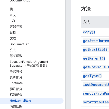
Document
App
方法
类
正文
书签
方法
容器元素
copy(
)
日期
文档
get
Attributes
Document
Tab
get
Next
Sibli
公式
等式函数
get
Parent(
)
Equation
Function
Argument
Separator（等式函数参数）
get
Previous
S
等式符号
get
Type(
)
页脚部分
Footnote
is
At
Document
脚注部分
remove
From
Pa
标题部分
Horizontal
Rule
set
Attributes
内嵌绘图