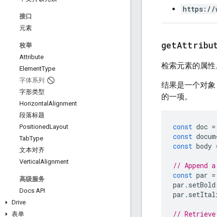
https://
接口
元素
get
Attribu
枚举
Attribute
检索元素的属性
Element
Type
字体系列
结果是一个对象
字形类型
的一项。
Horizontal
Alignment
段落标题
const
doc
=
Positioned
Layout
const
docum
Tab
Type
const
body
文本对齐
Vertical
Alignment
// Append a
const
par
=
高级服务
par
.
setBold
Docs API
par
.
setItal
Drive
// Retrieve
表单