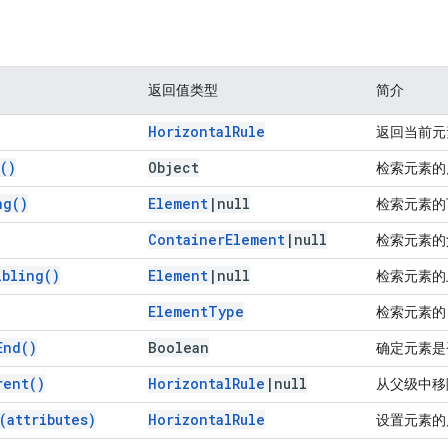
返回值类型
简介
Horizontal
Rule
返回当前元
(
)
Object
检索元素的
ng(
)
Element
|
null
检索元素的
Container
Element
|
null
检索元素的
ibling(
)
Element
|
null
检索元素的
Element
Type
检索元素
End(
)
Boolean
确定元素是
rent(
)
Horizontal
Rule
|
null
从父级中移
(
attributes)
Horizontal
Rule
设置元素的