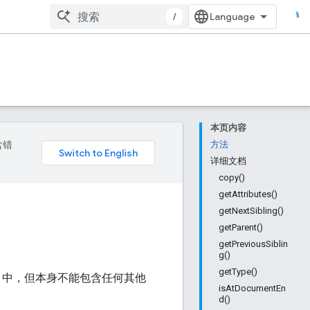
/
本页内容
含错
方法
详细文档
copy()
getAttributes()
getNextSibling()
getParent()
getPreviousSiblin
g()
getType()
中，但本身不能包含任何其他
isAtDocumentEn
d()