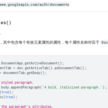
www.googleapis.com/auth/documents
tes(
)
。
，其中包含每个有效元素属性的属性，每个属性名称对应于
Doc
DocumentApp
.
getActiveDocument
();
entTab
=
doc
.
getActiveTab
().
asDocumentTab
();
=
documentTab
.
getBody
();
 styled paragraph.
body
.
appendParagraph
(
'A bold, italicized paragraph.'
);
(
true
);
ic
(
true
);
 the paragraph's attributes.