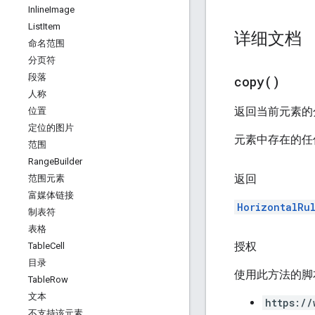
Inline
Image
List
Item
详细文档
命名范围
分页符
段落
copy(
)
人称
返回当前元素的
位置
定位的图片
元素中存在的任
范围
Range
Builder
返回
范围元素
富媒体链接
HorizontalRu
制表符
表格
授权
Table
Cell
目录
使用此方法的脚
Table
Row
文本
https://
不支持该元素