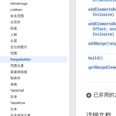
Inline
Image
add
Elements
B
List
Item
Inclusive)
命名范围
分页符
add
Elements
B
Offset
,
en
段落
Inclusive)
人称
位置
add
Range(
ran
定位的图片
范围
build(
)
Range
Builder
范围元素
get
Range
Elem
富媒体链接
制表符
表格
Table
Cell
已弃用的
目录
Table
Row
文本
详细文档
不支持该元素