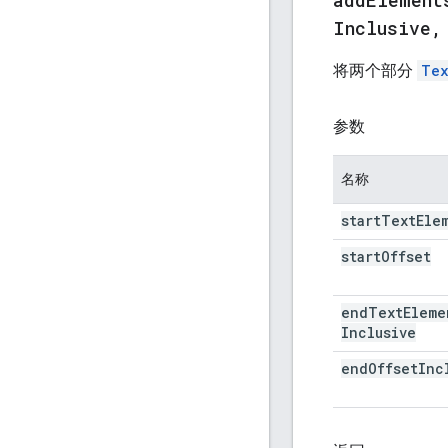
Inclusive
,
将两个部分
Tex
参数
名称
start
Text
Ele
start
Offset
end
Text
Eleme
Inclusive
end
Offset
Inc