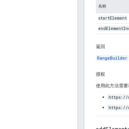
名称
start
Element
end
Element
In
返回
RangeBuilder
授权
使用此方法需要
https://
https://
addElement