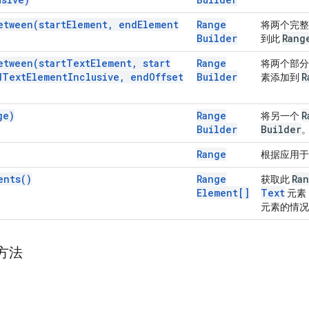
etween(
start
Element
,
end
Element
Range
将两个完整
Builder
Rang
到此
etween(
start
Text
Element
,
start
Range
将两个部
d
Text
Element
Inclusive
,
end
Offset
Builder
R
素添加到
ge)
Range
R
将另一个
Builder
Builder
Range
根据应用
ents(
)
Range
Ra
获取此
Element[]
Text
元素
元素的情况
方法