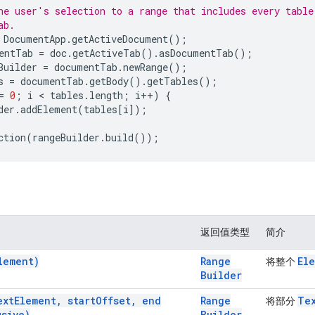
he user's selection to a range that includes every table
ab.
DocumentApp
.
getActiveDocument
();
entTab
=
doc
.
getActiveTab
().
asDocumentTab
();
Builder
=
documentTab
.
newRange
();
s
=
documentTab
.
getBody
().
getTables
();
=
0
;
i
 < 
tables
.
length
;
i
++
)
{
der
.
addElement
(
tables
[
i
]);
ction
(
rangeBuilder
.
build
());
返回值类型
简介
lement)
Range
El
将整个
Builder
ext
Element
,
start
Offset
,
end
Range
Te
将部分
usive)
Builder