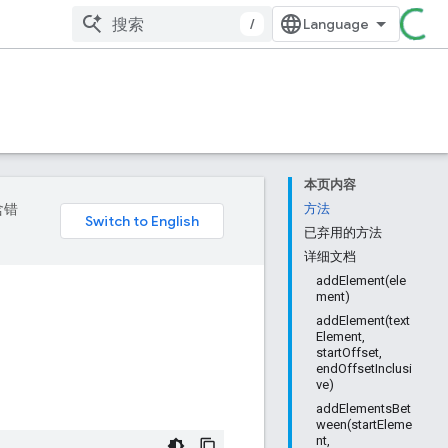
/
本页内容
含错
方法
已弃用的方法
详细文档
addElement(ele
ment)
addElement(text
Element,
startOffset,
endOffsetInclusi
ve)
addElementsBet
ween(startEleme
nt,