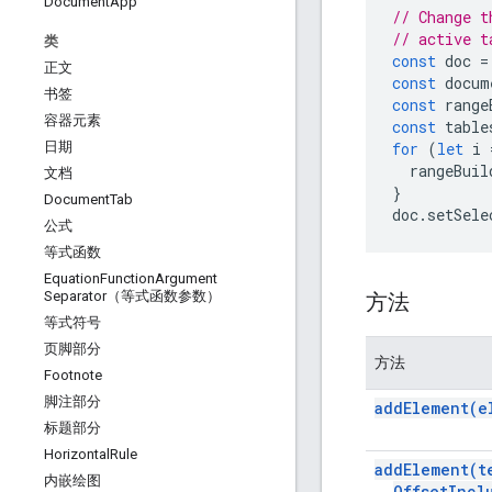
Document
App
// Change t
// active t
类
const
doc
=
正文
const
docum
书签
const
range
容器元素
const
table
for
(
let
i
日期
rangeBuil
文档
}
Document
Tab
doc
.
setSele
公式
等式函数
Equation
Function
Argument
Separator（等式函数参数）
方法
等式符号
页脚部分
方法
Footnote
脚注部分
add
Element(
e
标题部分
Horizontal
Rule
add
Element(
t
内嵌绘图
Offset
Incl