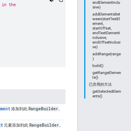
endElementInclu
 in the
sive)
addElementsBet
ween(startTextEl
ement,
startOffset,
endTextElementI
nclusive,
endOffsetInclusi
ve)
addRange(range
)
build()
getRangeElemen
ts()
已弃用的方法
getSelectedElem
ents()
ement
Range
Builder
添加到此
。
xt
Range
Builder
元素添加到此
。