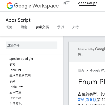
段落
首页
Apps Script
Workspace
ParagraphStyle
填充
Apps Script
点
演示文稿
概览
指南
参考文档
示例
支持
选择
形状
表格
幻灯片
单色填充
误。
Speaker
Spotlight
表格
Table
Cell
首页
Google W
表格单元格范围
Enum Pl
表列
Table
Row
文本范围
占位符类型。其中
Text
Style
376 第 5 版
第 1
主题颜色