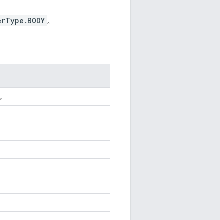
erType.BODY
。
。