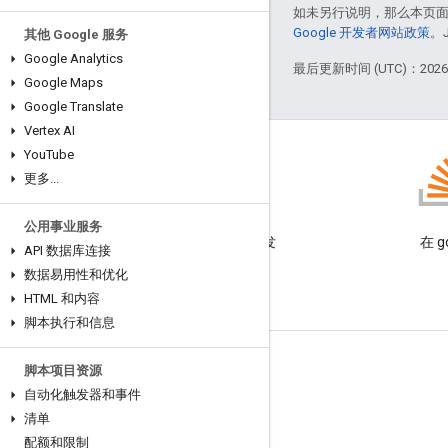
如未另行说明，那么本页
Google 开发者网站政策
。
其他 Google 服务
Google Analytics
最后更新时间 (UTC)：2026-
Google Maps
Google Translate
Vertex AI
You
Tube
更多
.
.
.
博客
公用事业服务
阅读 Google Workspace 开发
在 g
API 数据库连接
者博客
数据易用性和优化
HTML 和内容
脚本执行和信息
面向开发者的 Google Workspace
脚本项目资源
自动化触发器和事件
平台概览
清单
开发者产品
配额和限制