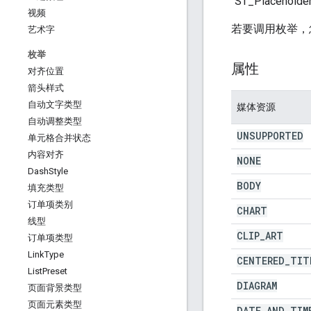
“ST_Placehol
视频
若要调用枚举，
艺术字
枚举
属性
对齐位置
箭头样式
自动文字类型
媒体资源
自动调整类型
UNSUPPORTED
单元格合并状态
内容对齐
NONE
Dash
Style
BODY
填充类型
订单项类别
CHART
线型
CLIP
_
ART
订单项类型
Link
Type
CENTERED
_
TIT
List
Preset
DIAGRAM
页面背景类型
页面元素类型
DATE
_
AND
_
TIM