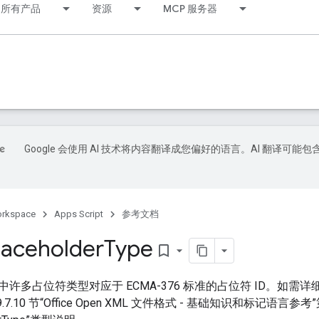
所有产品
资源
MCP 服务器
Google 会使用 AI 技术将内容翻译成您偏好的语言。AI 翻译可能包
orkspace
Apps Script
参考文档
aceholder
Type
bookmark_border
许多占位符类型对应于 ECMA-376 标准的占位符 ID。如
9.7.10 节“Office Open XML 文件格式 - 基础知识和标记语言参考”第