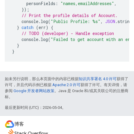
personFields
:
"names,emailAddresses"
,
});
// Print the profile details of Account.
console
.
log
(
"Public Profile: %s"
,
JSON
.
string
}
catch
(
err
)
{
// TODO (developer) - Handle exception
console
.
log
(
"Failed to get account with an err
}
}
如未另行说明，那么本页面中的内容已根据
知识共享署名 4.0 许可
获得了
许可，并且代码示例已根据
Apache 2.0 许可
获得了许可。有关详情，请
参阅
Google 开发者网站政策
。Java 是 Oracle 和/或其关联公司的注册商
标。
最后更新时间 (UTC)：2026-05-04。
博客
Stack Overflow