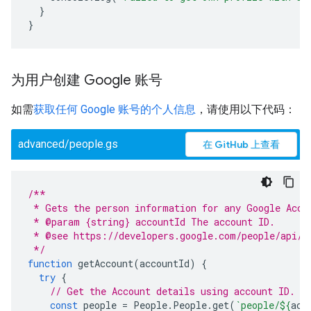
}
}
为用户创建 Google 账号
如需
获取任何 Google 账号的个人信息
，请使用以下代码：
advanced/people.gs
在 GitHub 上查看
/**
 * Gets the person information for any Google Acco
 * @param {string} accountId The account ID.
 * @see https://developers.google.com/people/api/r
 */
function
getAccount
(
accountId
)
{
try
{
// Get the Account details using account ID.
const
people
=
People
.
People
.
get
(
`people/
${
acc