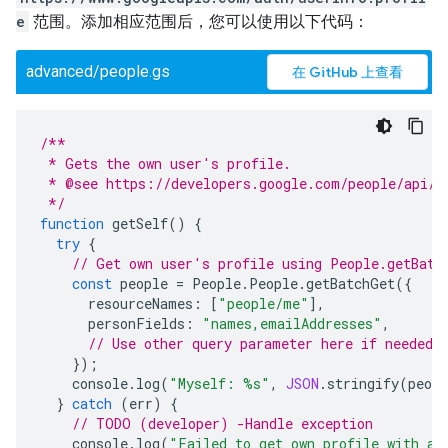
e
范围。添加相应范围后，您可以使用以下代码：
advanced/people.gs
在 GitHub 上查看
/**
 * Gets the own user's profile.
 * @see https://developers.google.com/people/api/r
 */
function
getSelf
()
{
try
{
// Get own user's profile using People.getBatc
const
people
=
People
.
People
.
getBatchGet
({
resourceNames
:
[
"people/me"
],
personFields
:
"names,emailAddresses"
,
// Use other query parameter here if needed
});
console
.
log
(
"Myself: %s"
,
JSON
.
stringify
(
peopl
}
catch
(
err
)
{
// TODO (developer) -Handle exception
console
.
log
(
"Failed to get own profile with an