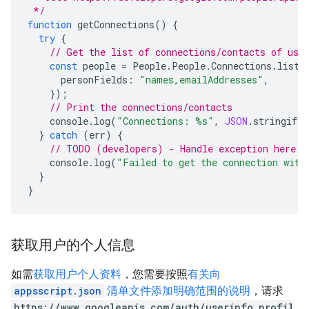
 */
function
getConnections
()
{
try
{
// Get the list of connections/contacts of use
const
people
=
People
.
People
.
Connections
.
list
(
personFields
:
"names,emailAddresses"
,
});
// Print the connections/contacts
console
.
log
(
"Connections: %s"
,
JSON
.
stringify
(
}
catch
(
err
)
{
// TODO (developers) - Handle exception here
console
.
log
(
"Failed to get the connection with
}
}
获取用户的个人信息
如需
获取用户个人资料
，您需要按照
有关向
appsscript.json
清单文件添加明确范围的说明
，请求
https://www.googleapis.com/auth/userinfo.profil