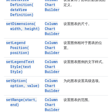
Definition(
Chart
定义。
data
View
Builder
Definition)
set
Dimensions(
Column
设置图表的尺寸。
width
,
height)
Chart
Builder
set
Legend
Column
设置图例相对于图表的位
Position(
Chart
置。
position)
Builder
set
Legend
Text
Column
设置图表图例的文字样式。
Style(
text
Chart
Style)
Builder
set
Option(
Column
为此图表设置高级选项。
option
,
value)
Chart
Builder
set
Range(
start
,
Column
设置图表的范围。
end)
Chart
Builder