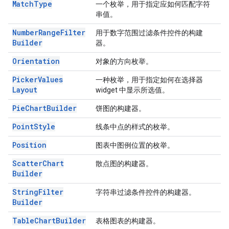
Match
Type
一个枚举，用于指定应如何匹配字符
串值。
Number
Range
Filter
用于数字范围过滤条件控件的构建
Builder
器。
Orientation
对象的方向枚举。
Picker
Values
一种枚举，用于指定如何在选择器
Layout
widget 中显示所选值。
Pie
Chart
Builder
饼图的构建器。
Point
Style
线条中点的样式的枚举。
Position
图表中图例位置的枚举。
Scatter
Chart
散点图的构建器。
Builder
String
Filter
字符串过滤条件控件的构建器。
Builder
Table
Chart
Builder
表格图表的构建器。