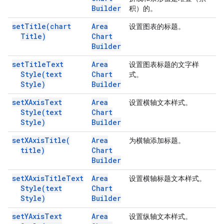
Builder
积）的。
set
Title(
chart
Area
设置图表的标题。
Title)
Chart
Builder
set
Title
Text
Area
设置图表标题的文字样
Style(
text
Chart
式。
Style)
Builder
set
XAxis
Text
Area
设置横轴文本样式。
Style(
text
Chart
Style)
Builder
set
XAxis
Title(
Area
为横轴添加标题。
title)
Chart
Builder
set
XAxis
Title
Text
Area
设置横轴标题文本样式。
Style(
text
Chart
Style)
Builder
set
YAxis
Text
Area
设置纵轴文本样式。