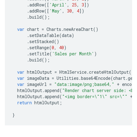
.
addRow
([
'April'
,
25
,
3
])
.
addRow
([
'May'
,
30
,
4
])
.
build
();
var
chart
=
Charts
.
newAreaChart
()
.
setDataTable
(
data
)
.
setStacked
()
.
setRange
(
0
,
40
)
.
setTitle
(
'Sales per Month'
)
.
build
();
var
htmlOutput
=
HtmlService
.
createHtmlOutput
()
.
var
imageData
=
Utilities
.
base64Encode
(
chart
.
get
var
imageUrl
=
"data:image/png;base64,"
+
encode
htmlOutput
.
append
(
"Render chart server side: <br
htmlOutput
.
append
(
"<img border=
\"
1
\"
 src=
\"
"
+
return
htmlOutput
;
}