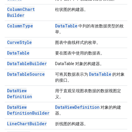
Column
Chart
柱状图的构建器。
Builder
Column
Type
Data
Table
中列的有效数据类型的枚
举。
Curve
Style
图表中曲线样式的枚举。
Data
Table
要在图表中使用的数据表。
Data
Table
Builder
DataTable 对象的构建器。
Data
Table
Source
Data
Table
可将其数据表示为
的对象
的接口。
Data
View
用于直观呈现图表数据的数据视图定
Definition
义。
Data
View
Data
View
Definition
对象的构建
Definition
Builder
器。
Line
Chart
Builder
折线图的构建器。