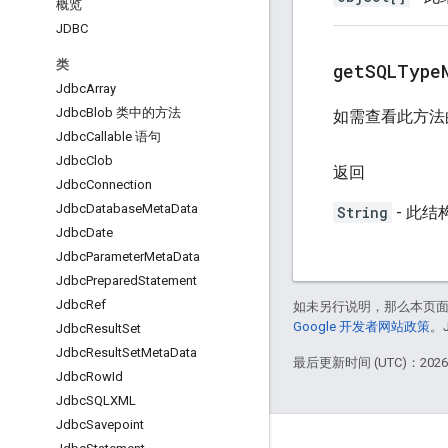
概览
JDBC
类
get
SQLType
Jdbc
Array
Jdbc
Blob 类中的方法
如需查看此方法
Jdbc
Callable 语句
Jdbc
Clob
返回
Jdbc
Connection
Jdbc
Database
Meta
Data
String
- 此结
Jdbc
Date
Jdbc
Parameter
Meta
Data
Jdbc
Prepared
Statement
Jdbc
Ref
如未另行说明，那么本页
Google 开发者网站政策
。
Jdbc
Result
Set
Jdbc
Result
Set
Meta
Data
最后更新时间 (UTC)：2026-
Jdbc
Row
Id
Jdbc
SQLXML
Jdbc
Savepoint