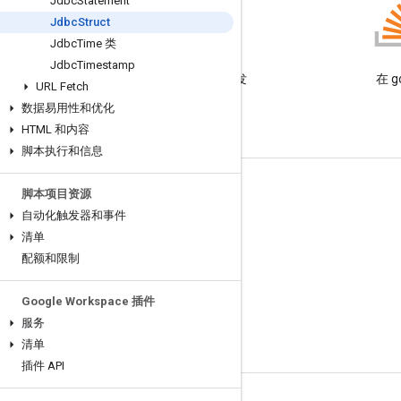
Jdbc
Statement
Jdbc
Struct
Jdbc
Time 类
博客
Jdbc
Timestamp
阅读 Google Workspace 开发
在 g
URL Fetch
者博客
数据易用性和优化
HTML 和内容
脚本执行和信息
面向开发者的 Google Workspace
脚本项目资源
自动化触发器和事件
平台概览
清单
开发者产品
配额和限制
版本说明
Google Workspace 插件
开发者支持
服务
服务条款
清单
插件 API