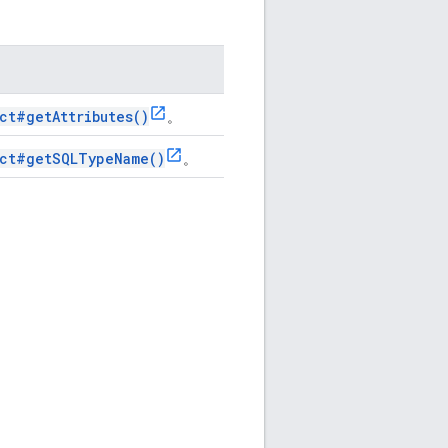
uct#getAttributes()
。
uct#getSQLTypeName()
。