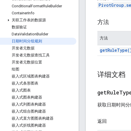
PivotGroup.s
Conditional
Format
Rule
Builder
Container
Info
关联工作表的数据源
方法
数据验证
Data
Validation
Builder
方法
日期时间分组规则
开发者元数据
get
Rule
Type(
开发者元数据查找工具
开发者元数据位置
绘图
详细文档
嵌入式区域图表构建器
嵌入式条形图表
嵌入式图表
get
Rule
Typ
嵌入式图表构建器
获取日期时间分
嵌入式列图表构建器
嵌入式组合图构建器
嵌入式直方图图表构建器
返回
嵌入式折线图构建器