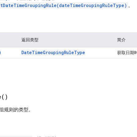
etDateTimeGroupingRule(dateTimeGroupingRuleType)
。
返回类型
简介
)
Date
Time
Grouping
Rule
Type
获取日期
e(
)
组规则的类型。