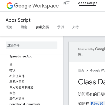
Google Workspace 服务
首页
Apps Script
Workspace
管理控制台
Calendar
聊天
Apps Script
文档
概览
指南
参考文档
示例
支持
Drive
表单
Gmail
表格
概览
误。
Spreadsheet
App
类
带状
首页
Google W
布尔值条件
Class D
单元格图片
单元格图片构建器
颜色
访问现有的日期
颜色构建器
如需在
PivotG
Conditional
Format
Rule