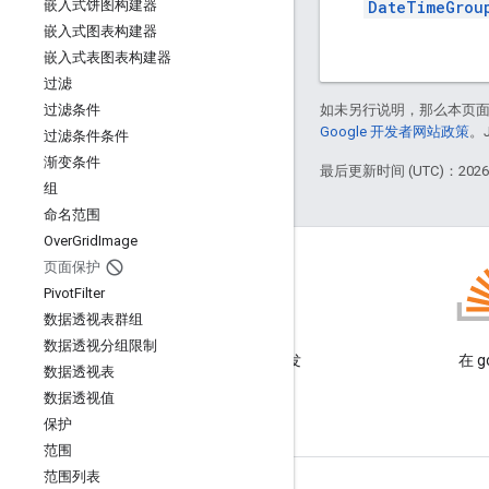
DateTimeGrou
嵌入式饼图构建器
嵌入式图表构建器
嵌入式表图表构建器
过滤
如未另行说明，那么本页
过滤条件
Google 开发者网站政策
。
过滤条件条件
渐变条件
最后更新时间 (UTC)：2026-
组
命名范围
Over
Grid
Image
页面保护
Pivot
Filter
数据透视表群组
博客
数据透视分组限制
阅读 Google Workspace 开发
在 g
数据透视表
者博客
数据透视值
保护
范围
范围列表