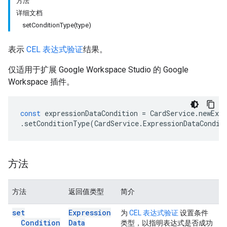
方法
详细文档
setConditionType(type)
表示
CEL 表达式验证
结果。
仅适用于扩展 Google Workspace Studio 的 Google
Workspace 插件。
const
expressionDataCondition
=
CardService
.
newExpr
.
setConditionType
(
CardService
.
ExpressionDataCondit
方法
方法
返回值类型
简介
set
Expression
为
CEL 表达式验证
设置条件
Condition
Data
类型，以指明表达式是否成功