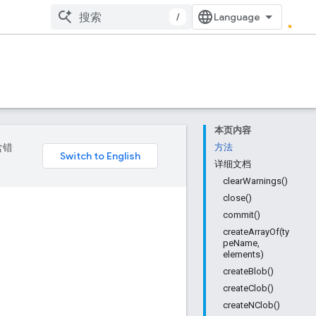
/
本页内容
含错
方法
详细文档
clearWarnings()
close()
commit()
createArrayOf(ty
peName,
elements)
createBlob()
。
createClob()
createNClob()