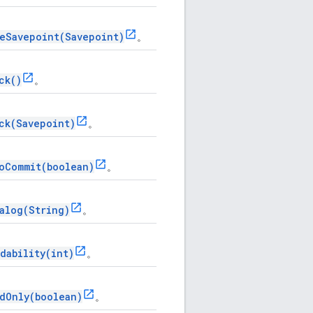
eSavepoint(Savepoint)
。
ck()
。
ck(Savepoint)
。
oCommit(boolean)
。
alog(String)
。
dability(int)
。
dOnly(boolean)
。