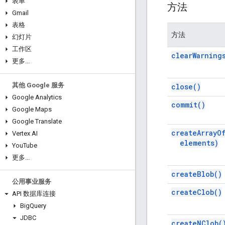
表单
方法
Gmail
表格
方法
幻灯片
工作区
clear
Warning
更多
.
.
.
其他 Google 服务
close(
)
Google Analytics
commit(
)
Google Maps
Google Translate
create
Array
O
Vertex AI
elements)
You
Tube
更多
.
.
.
create
Blob(
)
公用事业服务
create
Clob(
)
API 数据库连接
Big
Query
JDBC
create
NClob(