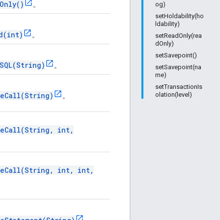
Only()
。
og)
setHoldability(ho
ldability)
d(int)
。
setReadOnly(rea
dOnly)
setSavepoint()
SQL(String)
。
setSavepoint(na
me)
setTransactionIs
eCall(String)
olation(level)
。
eCall(String, int,
eCall(String, int, int,