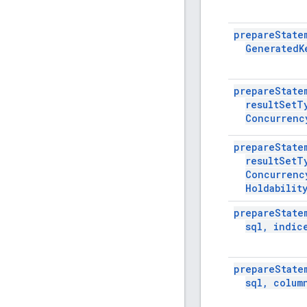
prepare
State
Generated
K
prepare
State
result
Set
T
Concurrenc
prepare
State
result
Set
T
Concurrenc
Holdabilit
prepare
State
sql
,
indice
prepare
State
sql
,
colum