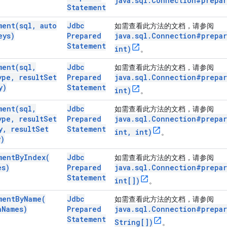
java.sql.Connection#prepar
Statement
ment(
sql
,
auto
Jdbc
如需查看此方法的文档，请参阅
eys)
Prepared
java.sql.Connection#prepar
Statement
int)
。
ment(
sql
,
Jdbc
如需查看此方法的文档，请参阅
ype
,
result
Set
Prepared
java.sql.Connection#prepar
y)
Statement
int)
。
ment(
sql
,
Jdbc
如需查看此方法的文档，请参阅
ype
,
result
Set
Prepared
java.sql.Connection#prepar
y
,
result
Set
Statement
int, int)
。
y)
ment
By
Index(
Jdbc
如需查看此方法的文档，请参阅
s)
Prepared
java.sql.Connection#prepar
Statement
int[])
。
ment
By
Name(
Jdbc
如需查看此方法的文档，请参阅
n
Names)
Prepared
java.sql.Connection#prepar
Statement
String[])
。