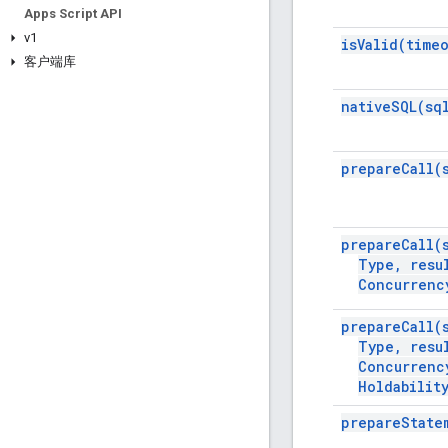
Apps Script API
v1
is
Valid(
timeo
客户端库
native
SQL(
sq
prepare
Call(
prepare
Call(
Type
,
resu
Concurrenc
prepare
Call(
Type
,
resu
Concurrenc
Holdabilit
prepare
State