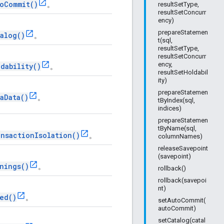
oCommit()
。
resultSetType,
resultSetConcurr
ency)
prepareStatemen
alog()
。
t(sql,
resultSetType,
resultSetConcurr
ency,
dability()
。
resultSetHoldabil
ity)
prepareStatemen
aData()
。
tByIndex(sql,
indices)
prepareStatemen
tByName(sql,
nsactionIsolation()
。
columnNames)
releaseSavepoint
(savepoint)
nings()
。
rollback()
rollback(savepoi
nt)
ed()
。
setAutoCommit(
autoCommit)
setCatalog(catal