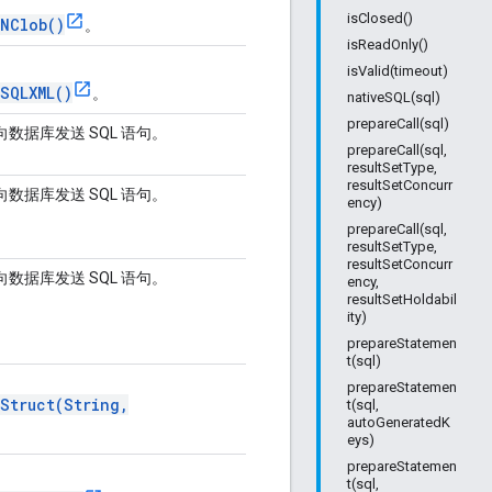
isClosed()
NClob()
。
isReadOnly()
isValid(timeout)
SQLXML()
。
nativeSQL(sql)
prepareCall(sql)
数据库发送 SQL 语句。
prepareCall(sql,
resultSetType,
resultSetConcurr
数据库发送 SQL 语句。
ency)
prepareCall(sql,
resultSetType,
resultSetConcurr
数据库发送 SQL 语句。
ency,
resultSetHoldabil
ity)
prepareStatemen
t(sql)
prepareStatemen
Struct(String,
t(sql,
autoGeneratedK
eys)
prepareStatemen
t(sql,