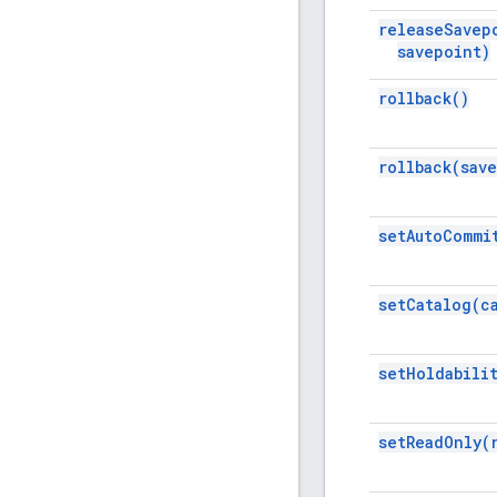
release
Savep
savepoint)
rollback(
)
rollback(
sav
set
Auto
Commi
set
Catalog(
c
set
Holdabili
set
Read
Only(