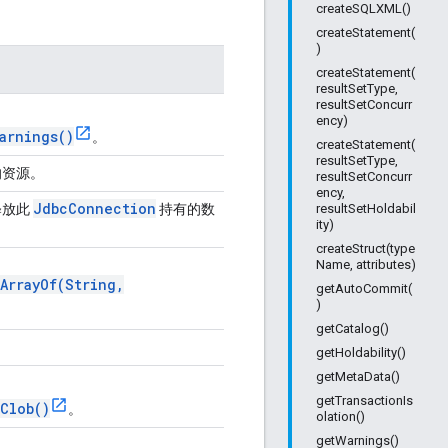
createSQLXML()
createStatement(
)
createStatement(
resultSetType,
resultSetConcurr
ency)
arnings()
。
createStatement(
resultSetType,
的资源。
resultSetConcurr
ency,
Jdbc
Connection
释放此
持有的数
resultSetHoldabil
ity)
createStruct(type
Name, attributes)
ArrayOf(String,
getAutoCommit(
)
getCatalog()
getHoldability()
getMetaData()
getTransactionIs
Clob()
。
olation()
getWarnings()