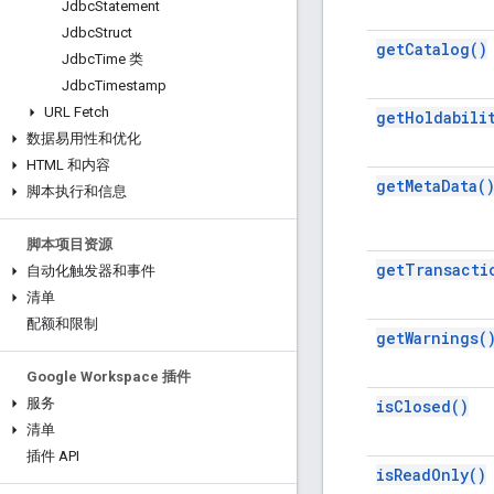
Jdbc
Statement
Jdbc
Struct
get
Catalog(
)
Jdbc
Time 类
Jdbc
Timestamp
URL Fetch
get
Holdabili
数据易用性和优化
HTML 和内容
get
Meta
Data(
脚本执行和信息
脚本项目资源
get
Transacti
自动化触发器和事件
清单
配额和限制
get
Warnings(
Google Workspace 插件
服务
is
Closed(
)
清单
插件 API
is
Read
Only(
)