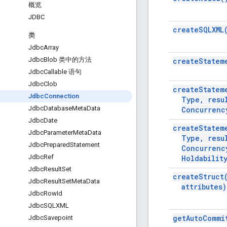
概览
JDBC
create
SQLXML
类
Jdbc
Array
Jdbc
Blob 类中的方法
create
Statem
Jdbc
Callable 语句
Jdbc
Clob
create
Statem
Jdbc
Connection
Type
,
resu
Jdbc
Database
Meta
Data
Concurrenc
Jdbc
Date
create
Statem
Jdbc
Parameter
Meta
Data
Type
,
resu
Jdbc
Prepared
Statement
Concurrenc
Jdbc
Ref
Holdabilit
Jdbc
Result
Set
create
Struct
Jdbc
Result
Set
Meta
Data
attributes)
Jdbc
Row
Id
Jdbc
SQLXML
get
Auto
Commi
Jdbc
Savepoint