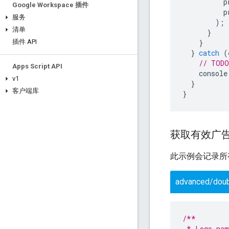
p
Google Workspace 插件
p
服务
);
清单
}
}
插件 API
}
catch
(
// TODO
Apps Script API
console
v1
}
客户端库
}
获取有效广
此示例会记录所
advanced/doub
/**
 * Logs nam