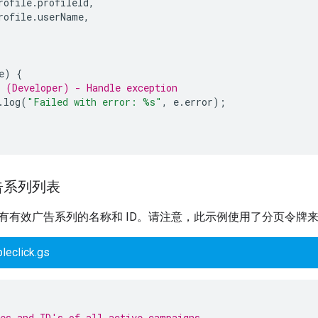
rofile
.
profileId
,
rofile
.
userName
,
e
)
{
 (Developer) - Handle exception
.
log
(
"Failed with error: %s"
,
e
.
error
);
告系列列表
有有效广告系列的名称和 ID。请注意，此示例使用了分页令牌
leclick.gs
es and ID's of all active campaigns.