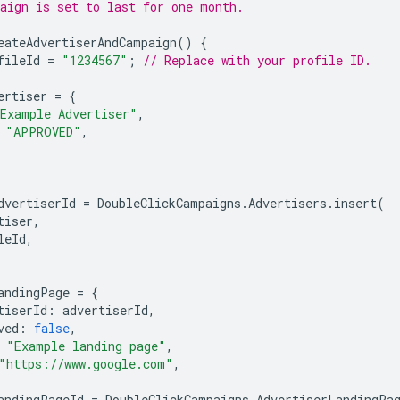
aign is set to last for one month.
eateAdvertiserAndCampaign
()
{
fileId
=
"1234567"
;
// Replace with your profile ID.
ertiser
=
{
Example Advertiser"
,
"APPROVED"
,
dvertiserId
=
DoubleClickCampaigns
.
Advertisers
.
insert
(
tiser
,
leId
,
andingPage
=
{
tiserId
:
advertiserId
,
ved
:
false
,
"Example landing page"
,
"https://www.google.com"
,
andingPageId
=
DoubleClickCampaigns
.
AdvertiserLandingPa