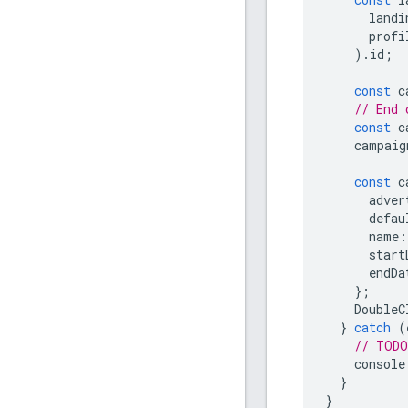
landi
profi
).
id
;
const
c
// End 
const
c
campaig
const
c
adver
defau
name
:
start
endDa
};
DoubleC
}
catch
(
// TODO
console
}
}