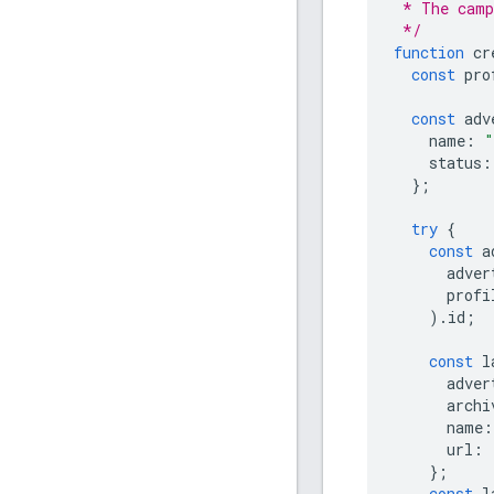
 * The camp
 */
function
cr
const
pro
const
adv
name
:
"
status
:
};
try
{
const
a
adver
profi
).
id
;
const
l
adver
archi
name
:
url
:
};
const
l