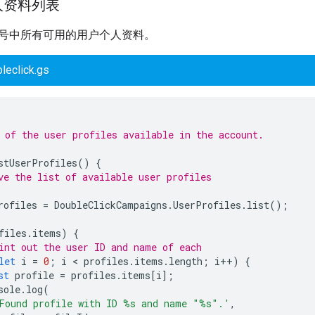
人资料列表
号中所有可用的用户个人资料。
leclick.gs
 of the user profiles available in the account.
stUserProfiles
()
{
ve the list of available user profiles
rofiles
=
DoubleClickCampaigns
.
UserProfiles
.
list
();
files
.
items
)
{
int out the user ID and name of each
let
i
=
0
;
i
 < 
profiles
.
items
.
length
;
i
++
)
{
st
profile
=
profiles
.
items
[
i
];
sole
.
log
(
Found profile with ID %s and name "%s".'
,