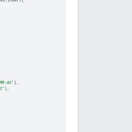
MM-dd"
),
d"
),