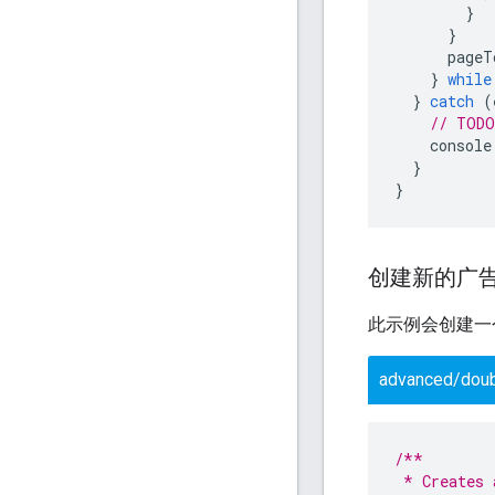
}
}
pageT
}
while
}
catch
(
// TODO
console
}
}
创建新的广
此示例会创建一
advanced/doub
/**
 * Creates 