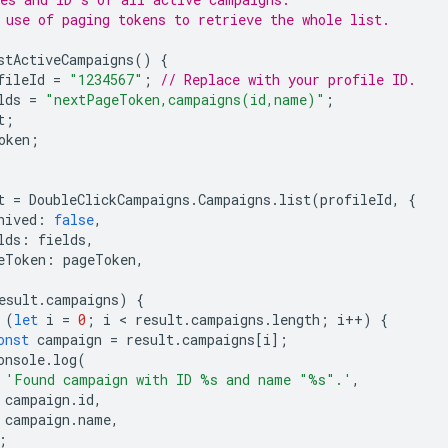
 use of paging tokens to retrieve the whole list.
stActiveCampaigns
()
{
fileId
=
"1234567"
;
// Replace with your profile ID.
lds
=
"nextPageToken,campaigns(id,name)"
;
t
;
oken
;
t
=
DoubleClickCampaigns
.
Campaigns
.
list
(
profileId
,
{
hived
:
false
,
lds
:
fields
,
eToken
:
pageToken
,
esult
.
campaigns
)
{
(
let
i
=
0
;
i
 < 
result
.
campaigns
.
length
;
i
++
)
{
onst
campaign
=
result
.
campaigns
[
i
];
onsole
.
log
(
'Found campaign with ID %s and name "%s".'
,
campaign
.
id
,
campaign
.
name
,
;