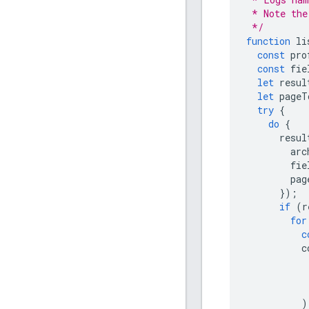
 * Note the
 */
function
li
const
pro
const
fie
let
resul
let
pageT
try
{
do
{
resul
arc
fie
pag
});
if
(
r
for
c
c
)