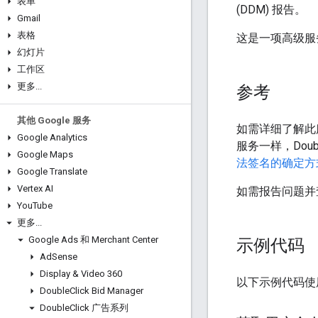
表单
(DDM) 报告。
Gmail
表格
这是一项高级服
幻灯片
工作区
更多
.
.
.
参考
其他 Google 服务
如需详细了解此
Google Analytics
服务一样，Doub
Google Maps
法签名的确定方
Google Translate
Vertex AI
如需报告问题并
You
Tube
更多
.
.
.
Google Ads 和 Merchant Center
示例代码
Ad
Sense
Display & Video 360
以下示例代码
Double
Click Bid Manager
Double
Click 广告系列