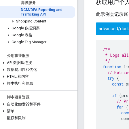
获取用户个
高级服务
DCM
/
DFA Reporting and
此示例会记录账
Trafficking API
Shopping Content
advanced/doub
Google 数据洞察
Google 表格
Google Tag Manager
/**
 * Logs all
公用事业服务
 */
API 数据库连接
function
li
数据易用性和优化
// Retrie
HTML 和内容
try
{
const
p
脚本执行和信息
if
(
pro
脚本项目资源
// Pr
自动化触发器和事件
for
(
清单
con
con
配额和限制
'