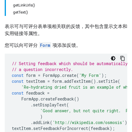
getLinkUrls()
getText()
表示可与可评分表单项相关联的反馈，其中包含显示文本和
实用链接等属性。
您可以向可评分
Form
项添加反馈。
// Setting feedback which should be automatically 
// a question incorrectly.
const
form
=
FormApp
.
create
(
'My Form'
);
const
textItem
=
form
.
addTextItem
().
setTitle
(
'Re-hydrating dried fruit is an example of wha
const
feedback
=
FormApp
.
createFeedback
()
.
setDisplayText
(
'Good answer, but not quite right.  Pl
)
.
addLink
(
'http://wikipedia.com/osmosis'
);
textItem
.
setFeedbackForIncorrect
(
feedback
);