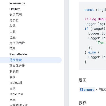
Inline
Image
List
Item
const
range
命名范围
// Log debu
分页符
Logger
.
log
(
段落
if
(
rangeEl
人称
Logger
.
lo
位置
Logger
.
lo
`The 
定位的图片
);
范围
}
else
{
Range
Builder
Logger
.
lo
范围元素
}
富媒体链接
制表符
表格
返回
Table
Cell
目录
Element
- 与
Table
Row
文本
授权
不支持该元素