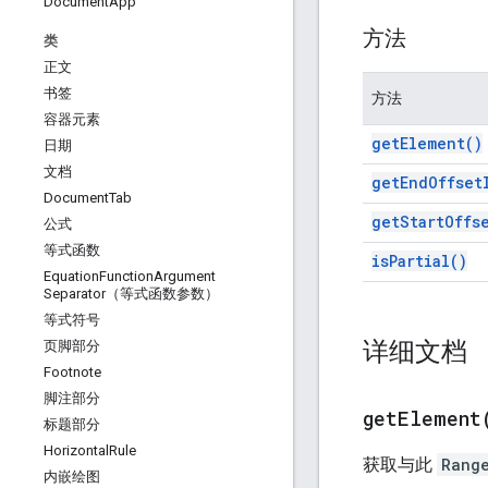
Document
App
方法
类
正文
书签
方法
容器元素
get
Element(
)
日期
文档
get
End
Offset
Document
Tab
get
Start
Offs
公式
等式函数
is
Partial(
)
Equation
Function
Argument
Separator（等式函数参数）
等式符号
详细文档
页脚部分
Footnote
脚注部分
get
Element
标题部分
Horizontal
Rule
获取与此
Rang
内嵌绘图