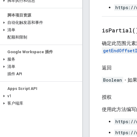
脚本执行和信息
https://
脚本项目资源
自动化触发器和事件
is
Partial(
清单
配额和限制
确定此范围元素
getEndOffset
Google Workspace 插件
服务
清单
返回
插件 API
Boolean
- 如
Apps Script API
v1
授权
客户端库
使用此方法编写
https://
https://