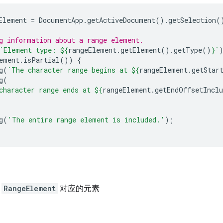
Element
=
DocumentApp
.
getActiveDocument
().
getSelection
(
g information about a range element.
`Element type: 
${
rangeElement
.
getElement
().
getType
()
}
`
ement
.
isPartial
())
{
g
(
`The character range begins at 
${
rangeElement
.
getStar
g
(
character range ends at 
${
rangeElement
.
getEndOffsetInclu
g
(
'The entire range element is included.'
);
此
RangeElement
对应的元素