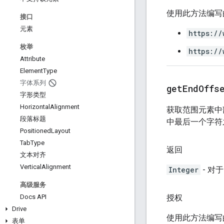
使用此方法编写
接口
元素
https://
枚举
https://
Attribute
Element
Type
字体系列
get
End
Offs
字形类型
Horizontal
Alignment
获取范围元素中
段落标题
中最后一个字符
Positioned
Layout
Tab
Type
返回
文本对齐
Vertical
Alignment
Integer
- 对
高级服务
授权
Docs API
Drive
使用此方法编写
表单