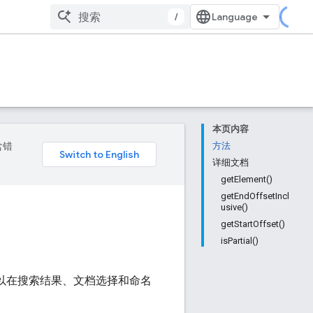
/
本页内容
含错
方法
详细文档
getElement()
getEndOffsetIncl
usive()
getStartOffset()
isPartial()
以在搜索结果、文档选择和命名