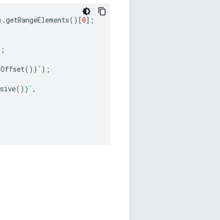
).
getRangeElements
()[
0
];
);
tOffset
()
}
`
);
sive
()
}
`
,