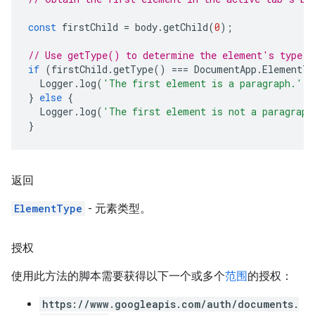
const
firstChild
=
body
.
getChild
(
0
);
// Use getType() to determine the element's type.
if
(
firstChild
.
getType
()
===
DocumentApp
.
ElementTy
Logger
.
log
(
'The first element is a paragraph.'
);
}
else
{
Logger
.
log
(
'The first element is not a paragraph
}
返回
ElementType
- 元素类型。
授权
使用此方法的脚本需要获得以下一个或多个
范围
的授权：
https://www.googleapis.com/auth/documents.