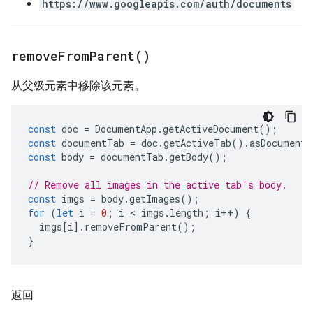
https://www.googleapis.com/auth/documents
remove
From
Parent(
)
从父级元素中移除该元素。
const
doc
=
DocumentApp
.
getActiveDocument
();
const
documentTab
=
doc
.
getActiveTab
().
asDocumentT
const
body
=
documentTab
.
getBody
();
// Remove all images in the active tab's body.
const
imgs
=
body
.
getImages
();
for
(
let
i
=
0
;
i
 < 
imgs
.
length
;
i
++
)
{
imgs
[
i
].
removeFromParent
();
}
返回