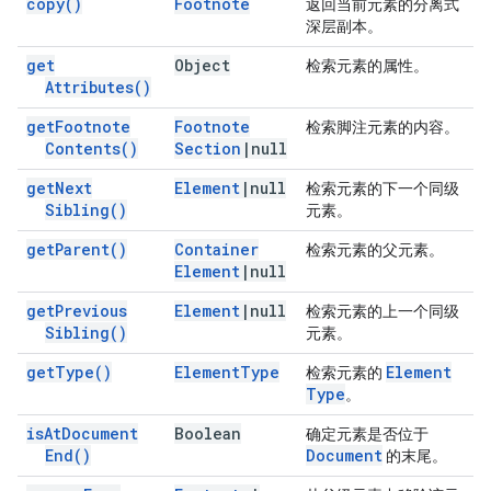
copy(
)
Footnote
返回当前元素的分离式
深层副本。
get
Object
检索元素的属性。
Attributes(
)
get
Footnote
Footnote
检索脚注元素的内容。
Contents(
)
Section
|
null
get
Next
Element
|
null
检索元素的下一个同级
Sibling(
)
元素。
get
Parent(
)
Container
检索元素的父元素。
Element
|
null
get
Previous
Element
|
null
检索元素的上一个同级
Sibling(
)
元素。
get
Type(
)
Element
Type
Element
检索元素的
Type
。
is
At
Document
Boolean
确定元素是否位于
End(
)
Document
的末尾。