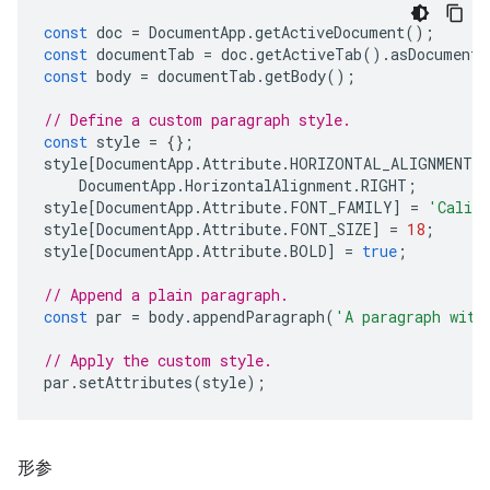
const
doc
=
DocumentApp
.
getActiveDocument
();
const
documentTab
=
doc
.
getActiveTab
().
asDocumentT
const
body
=
documentTab
.
getBody
();
// Define a custom paragraph style.
const
style
=
{};
style
[
DocumentApp
.
Attribute
.
HORIZONTAL_ALIGNMENT
]
DocumentApp
.
HorizontalAlignment
.
RIGHT
;
style
[
DocumentApp
.
Attribute
.
FONT_FAMILY
]
=
'Calib
style
[
DocumentApp
.
Attribute
.
FONT_SIZE
]
=
18
;
style
[
DocumentApp
.
Attribute
.
BOLD
]
=
true
;
// Append a plain paragraph.
const
par
=
body
.
appendParagraph
(
'A paragraph with
// Apply the custom style.
par
.
setAttributes
(
style
);
形参