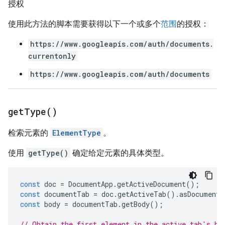
授权
使用此方法的脚本需要获得以下一个或多个
范围
的授权：
https://www.googleapis.com/auth/documents.
currentonly
https://www.googleapis.com/auth/documents
get
Type(
)
检索元素的
ElementType
。
使用
getType()
确定给定元素的具体类型。
const
doc
=
DocumentApp
.
getActiveDocument
();
const
documentTab
=
doc
.
getActiveTab
().
asDocumentT
const
body
=
documentTab
.
getBody
();
// Obtain the first element in the active tab's bo