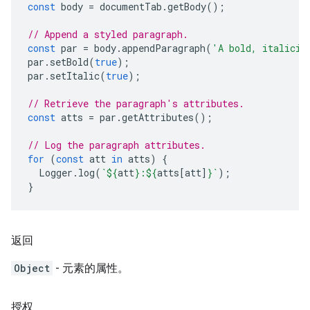
const
body
=
documentTab
.
getBody
();
// Append a styled paragraph.
const
par
=
body
.
appendParagraph
(
'A bold, italiciz
par
.
setBold
(
true
);
par
.
setItalic
(
true
);
// Retrieve the paragraph's attributes.
const
atts
=
par
.
getAttributes
();
// Log the paragraph attributes.
for
(
const
att
in
atts
)
{
Logger
.
log
(
`
${
att
}
:
${
atts
[
att
]
}
`
);
}
返回
Object
- 元素的属性。
授权