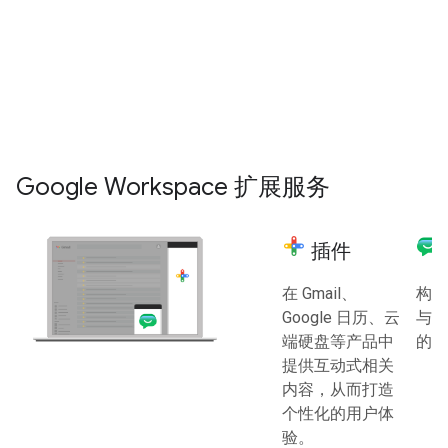
码环境来自动执行和
与用户的电子邮件、日历、文件
增强 Google
和其他 Google Workspace 数据
Workspace。
进行交互。
探索 Apps 脚本
探索 Google Workspace API
Google Workspace 扩展服务
插件
在 Gmail、
构建
Google 日历、云
与 G
端硬盘等产品中
的应
提供互动式相关
内容，从而打造
个性化的用户体
验。