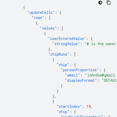
{
"updateCells"
:
{
"rows"
:
[
{
"values"
:
[
{
"userEnteredValue"
:
{
"stringValue"
:
"@ is the owner
},
"chipRuns"
:
[
{
"chip"
:
{
"personProperties"
:
{
"email"
:
"johndoe@gmail
"displayFormat"
:
"DEFAU
}
}
},
{
"startIndex"
:
18
,
"chip"
:
{
"richLinkProperties"
:
{