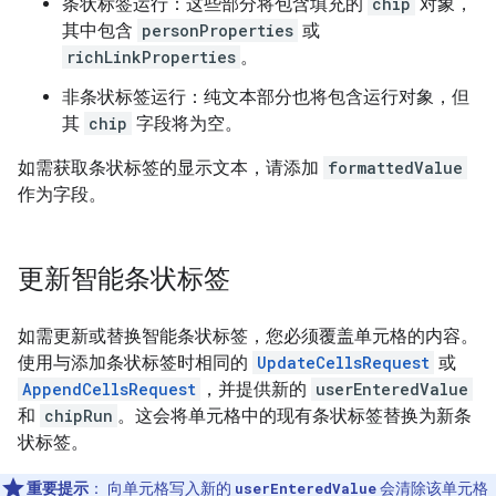
条状标签运行：这些部分将包含填充的
chip
对象，
其中包含
personProperties
或
richLinkProperties
。
非条状标签运行：纯文本部分也将包含运行对象，但
其
chip
字段将为空。
如需获取条状标签的显示文本，请添加
formattedValue
作为字段。
更新智能条状标签
如需更新或替换智能条状标签，您必须覆盖单元格的内容。
使用与添加条状标签时相同的
UpdateCellsRequest
或
AppendCellsRequest
，并提供新的
userEnteredValue
和
chipRun
。这会将单元格中的现有条状标签替换为新条
状标签。
重要提示
：
向单元格写入新的
userEnteredValue
会清除该单元格