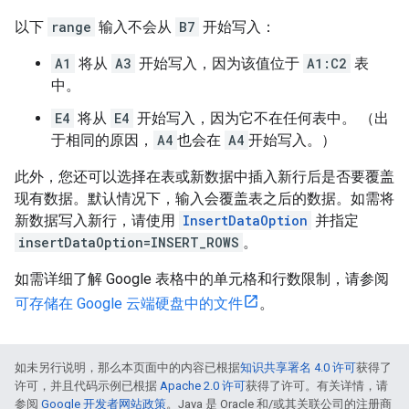
以下
range
输入不会从
B7
开始写入：
A1
将从
A3
开始写入，因为该值位于
A1:C2
表
中。
E4
将从
E4
开始写入，因为它不在任何表中。 （出
于相同的原因，
A4
也会在
A4
开始写入。）
此外，您还可以选择在表或新数据中插入新行后是否要覆盖
现有数据。默认情况下，输入会覆盖表之后的数据。如需将
新数据写入新行，请使用
InsertDataOption
并指定
insertDataOption=INSERT_ROWS
。
如需详细了解 Google 表格中的单元格和行数限制，请参阅
可存储在 Google 云端硬盘中的文件
。
如未另行说明，那么本页面中的内容已根据
知识共享署名 4.0 许可
获得了
许可，并且代码示例已根据
Apache 2.0 许可
获得了许可。有关详情，请
参阅
Google 开发者网站政策
。Java 是 Oracle 和/或其关联公司的注册商