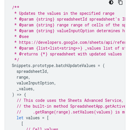
/**
 * Updates the values in the specified range
 * @param {string} spreadsheetId spreadsheet's ID
 * @param {string} range range of cells of the spr
 * @param {string} valueInputOption determines how
 * @see
 * https://developers.google.com/sheets/api/refere
 * @param {list<list<string>>} _values list of str
 * @returns {*} spreadsheet with updated values
 */
Snippets
.
prototype
.
batchUpdateValues
=
(
spreadsheetId
,
range
,
valueInputOption
,
_values
,
)
=
>
{
// This code uses the Sheets Advanced Service, b
// the built-in method SpreadsheetApp.getActiveS
//     .getRange(range).setValues(values) is mor
let
values
=
[
[
// Cell values ...