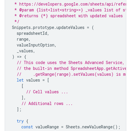
 * https://developers.google.com/sheets/api/refere
 * @param {list<list<string>>} _values list of str
 * @returns {*} spreadsheet with updated values
 */
Snippets
.
prototype
.
updateValues
=
(
spreadsheetId
,
range
,
valueInputOption
,
_values
,
)
=
>
{
// This code uses the Sheets Advanced Service, b
// the built-in method SpreadsheetApp.getActiveS
//     .getRange(range).setValues(values) is mor
let
values
=
[
[
// Cell values ...
],
// Additional rows ...
];
try
{
const
valueRange
=
Sheets
.
newValueRange
();