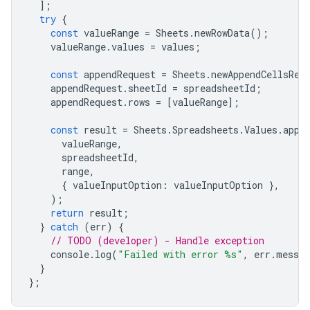
];
try
{
const
valueRange
=
Sheets
.
newRowData
();
valueRange
.
values
=
values
;
const
appendRequest
=
Sheets
.
newAppendCellsReq
appendRequest
.
sheetId
=
spreadsheetId
;
appendRequest
.
rows
=
[
valueRange
];
const
result
=
Sheets
.
Spreadsheets
.
Values
.
appe
valueRange
,
spreadsheetId
,
range
,
{
valueInputOption
:
valueInputOption
},
);
return
result
;
}
catch
(
err
)
{
// TODO (developer) - Handle exception
console
.
log
(
"Failed with error %s"
,
err
.
messag
}
};