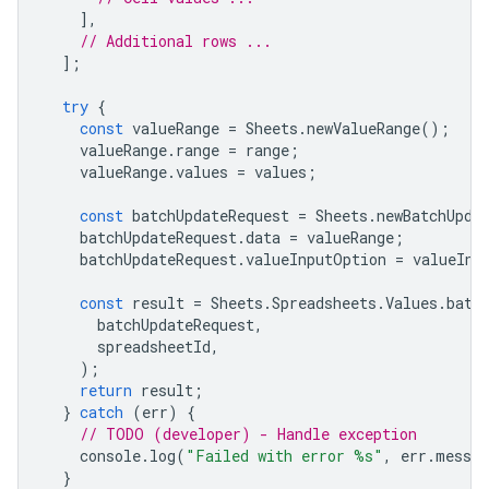
],
// Additional rows ...
];
try
{
const
valueRange
=
Sheets
.
newValueRange
();
valueRange
.
range
=
range
;
valueRange
.
values
=
values
;
const
batchUpdateRequest
=
Sheets
.
newBatchUpda
batchUpdateRequest
.
data
=
valueRange
;
batchUpdateRequest
.
valueInputOption
=
valueInp
const
result
=
Sheets
.
Spreadsheets
.
Values
.
batc
batchUpdateRequest
,
spreadsheetId
,
);
return
result
;
}
catch
(
err
)
{
// TODO (developer) - Handle exception
console
.
log
(
"Failed with error %s"
,
err
.
messag
}