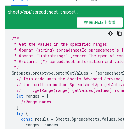
sheets/api/spreadsheet_snippets.gs
在 GitHub 上查看
/**
 * Get the values in the specified ranges
 * @param {string} spreadsheetId spreadsheet's ID
 * @param {list<string>} _ranges The span of range
 * @returns {*} spreadsheet information and values
 */
Snippets
.
prototype
.
batchGetValues
=
(
spreadsheetId
// This code uses the Sheets Advanced Service, b
// the built-in method SpreadsheetApp.getActiveS
//     .getRange(range).getValues(values) is mor
let
ranges
=
[
//Range names ...
];
try
{
const
result
=
Sheets
.
Spreadsheets
.
Values
.
batc
ranges
:
ranges
,