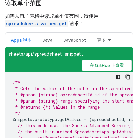
读取单个范围
如需从电子表格中读取单个值范围，请使用
spreadsheets.values.get
请求：
Apps 脚本
Java
JavaScript
更多
sheets/api/spreadsheet_snippets.gs
在 GitHub 上查看
/**
 * Gets the values of the cells in the specified r
 * @param {string} spreadsheetId id of the spreads
 * @param {string} range specifying the start and 
 * @returns {*} Values in the range
 */
Snippets
.
prototype
.
getValues
=
(
spreadsheetId
,
ran
// This code uses the Sheets Advanced Service, b
// the built-in method SpreadsheetApp.getActiveS
//     .getRange(range).getValues(values) is mor