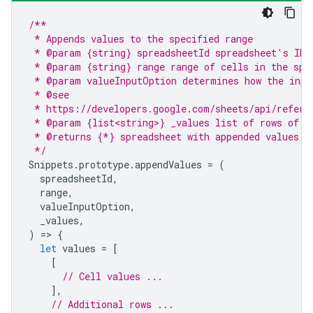
/**
 * Appends values to the specified range
 * @param {string} spreadsheetId spreadsheet's ID
 * @param {string} range range of cells in the spr
 * @param valueInputOption determines how the inpu
 * @see
 * https://developers.google.com/sheets/api/refere
 * @param {list<string>} _values list of rows of v
 * @returns {*} spreadsheet with appended values
 */
Snippets
.
prototype
.
appendValues
=
(
spreadsheetId
,
range
,
valueInputOption
,
_values
,
)
=
>
{
let
values
=
[
[
// Cell values ...
],
// Additional rows ...