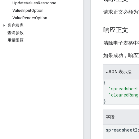
Update
Values
Response
Value
Input
Option
请求正文必须为
Value
Render
Option
客户端库
响应正文
查询参数
用量限额
清除电子表格中
如果成功，响应
JSON 表示法
{
"spreadsheet
"clearedRang
}
字段
spreadsheet
I