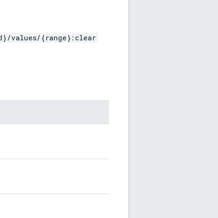
d}/values/{range}:clear