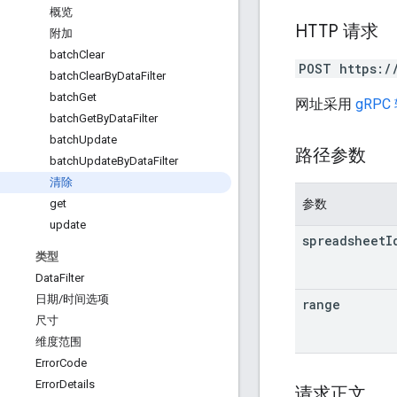
概览
HTTP 请求
附加
batch
Clear
POST https:/
batch
Clear
By
Data
Filter
batch
Get
网址采用
gRPC
batch
Get
By
Data
Filter
batch
Update
路径参数
batch
Update
By
Data
Filter
清除
参数
get
update
spreadsheet
I
类型
Data
Filter
日期
/
时间选项
range
尺寸
维度范围
Error
Code
Error
Details
请求正文