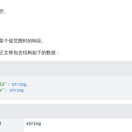
空。
某个值范围时的响应。
正文将包含结构如下的数据：
Id"
: 
string
,
e"
: 
string
d
string