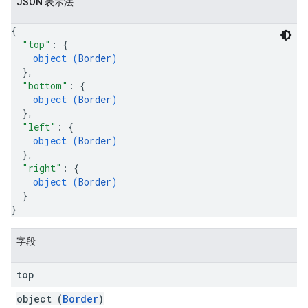
JSON 表示法
{
"top"
: 
{
object (
Border
)
}
,
"bottom"
: 
{
object (
Border
)
}
,
"left"
: 
{
object (
Border
)
}
,
"right"
: 
{
object (
Border
)
}
}
字段
top
object (
Border
)