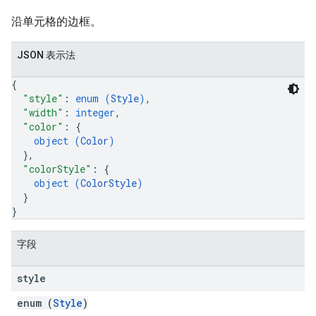
沿单元格的边框。
JSON 表示法
{
"style"
: 
enum (
Style
)
,
"width"
: 
integer
,
"color"
: 
{
object (
Color
)
}
,
"colorStyle"
: 
{
object (
ColorStyle
)
}
}
字段
style
enum (
Style
)