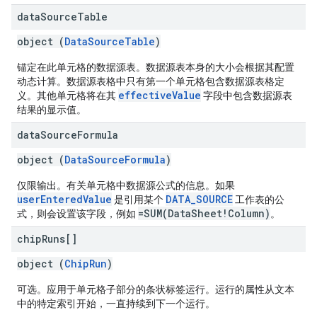
data
Source
Table
object (
DataSourceTable
)
锚定在此单元格的数据源表。数据源表本身的大小会根据其配置
动态计算。数据源表格中只有第一个单元格包含数据源表格定
effectiveValue
义。其他单元格将在其
字段中包含数据源表
结果的显示值。
data
Source
Formula
object (
DataSourceFormula
)
仅限输出。有关单元格中数据源公式的信息。如果
userEnteredValue
DATA_SOURCE
是引用某个
工作表的公
=SUM(DataSheet!Column)
式，则会设置该字段，例如
。
chip
Runs[]
object (
ChipRun
)
可选。应用于单元格子部分的条状标签运行。运行的属性从文本
中的特定索引开始，一直持续到下一个运行。