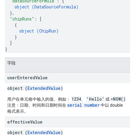
"dataSourceFormula"
: 
{
object (
DataSourceFormula
)
}
,
"chipRuns"
: 
[
{
object (
ChipRun
)
}
]
}
字段
user
Entered
Value
object (
ExtendedValue
)
1234
'Hello'
=NOW()
用户在单元格中输入的值。例如：
、
或
serial number
注意：日期、时间和日期时间在
中以 double
格式表示。
effective
Value
object (
ExtendedValue
)