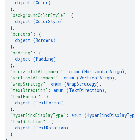
object (
Color
)
}
,
"backgroundColorStyle"
: 
{
object (
ColorStyle
)
}
,
"borders"
: 
{
object (
Borders
)
}
,
"padding"
: 
{
object (
Padding
)
}
,
"horizontalAlignment"
: 
enum (
HorizontalAlign
)
,
"verticalAlignment"
: 
enum (
VerticalAlign
)
,
"wrapStrategy"
: 
enum (
WrapStrategy
)
,
"textDirection"
: 
enum (
TextDirection
)
,
"textFormat"
: 
{
object (
TextFormat
)
}
,
"hyperlinkDisplayType"
: 
enum (
HyperlinkDisplayType
)
"textRotation"
: 
{
object (
TextRotation
)
}