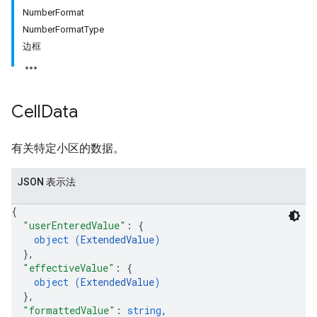
NumberFormat
NumberFormatType
边框
Cell
Data
有关特定小区的数据。
JSON 表示法
{
"userEnteredValue"
: 
{
object (
ExtendedValue
)
}
,
"effectiveValue"
: 
{
object (
ExtendedValue
)
}
,
"formattedValue"
: 
string
,