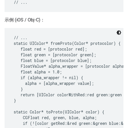
示例 (iOS / Obj-C)：
 // ...

 static UIColor* fromProto(Color* protocolor) {

    float red = [protocolor red];

    float green = [protocolor green];

    float blue = [protocolor blue];

    FloatValue* alpha_wrapper = [protocolor alpha];
    float alpha = 1.0;

    if (alpha_wrapper != nil) {

      alpha = [alpha_wrapper value];

    }

    return [UIColor colorWithRed:red green:green bl
 }

 static Color* toProto(UIColor* color) {

     CGFloat red, green, blue, alpha;

     if (![color getRed:&red green:&green blue:&bl