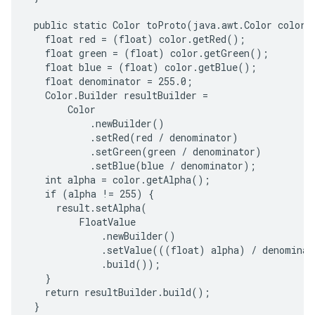
 public static Color toProto(java.awt.Color color) 
   float red = (float) color.getRed();

   float green = (float) color.getGreen();

   float blue = (float) color.getBlue();

   float denominator = 255.0;

   Color.Builder resultBuilder =

       Color

           .newBuilder()

           .setRed(red / denominator)

           .setGreen(green / denominator)

           .setBlue(blue / denominator);

   int alpha = color.getAlpha();

   if (alpha != 255) {

     result.setAlpha(

         FloatValue

             .newBuilder()

             .setValue(((float) alpha) / denominato
             .build());

   }

   return resultBuilder.build();

 }
