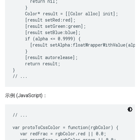
       return nil;

     }

     Color* result = [[Color alloc] init];

     [result setRed:red];

     [result setGreen:green];

     [result setBlue:blue];

     if (alpha <= 0.9999) {

       [result setAlpha:floatWrapperWithValue(alpha
     }

     [result autorelease];

     return result;

}

示例 (JavaScript)：
// ...

var protoToCssColor = function(rgbColor) {

   var redFrac = rgbColor.red || 0.0;

   var greenFrac = rgbColor.green || 0.0;
