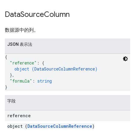
Data
Source
Column
数据源中的列。
JSON 表示法
{
"reference"
: 
{
object (
DataSourceColumnReference
)
}
,
"formula"
: 
string
}
字段
reference
object (
DataSourceColumnReference
)