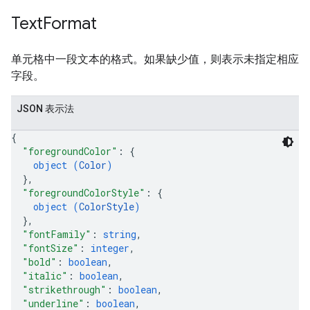
Text
Format
单元格中一段文本的格式。如果缺少值，则表示未指定相应
字段。
JSON 表示法
{
"foregroundColor"
: 
{
object (
Color
)
}
,
"foregroundColorStyle"
: 
{
object (
ColorStyle
)
}
,
"fontFamily"
: 
string
,
"fontSize"
: 
integer
,
"bold"
: 
boolean
,
"italic"
: 
boolean
,
"strikethrough"
: 
boolean
,
"underline"
: 
boolean
,