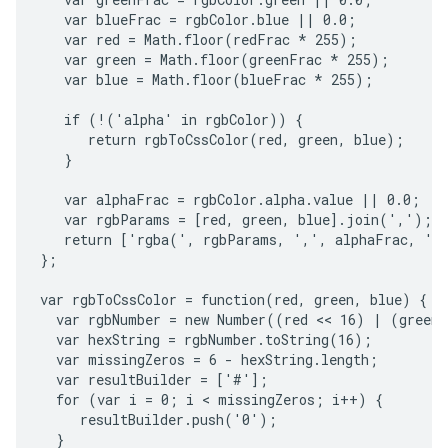
   var blueFrac = rgbColor.blue || 0.0;

   var red = Math.floor(redFrac * 255);

   var green = Math.floor(greenFrac * 255);

   var blue = Math.floor(blueFrac * 255);

   if (!('alpha' in rgbColor)) {

      return rgbToCssColor(red, green, blue);

   }

   var alphaFrac = rgbColor.alpha.value || 0.0;

   var rgbParams = [red, green, blue].join(',');

   return ['rgba(', rgbParams, ',', alphaFrac, ')'
};

var rgbToCssColor = function(red, green, blue) {

  var rgbNumber = new Number((red << 16) | (green 
  var hexString = rgbNumber.toString(16);

  var missingZeros = 6 - hexString.length;

  var resultBuilder = ['#'];

  for (var i = 0; i < missingZeros; i++) {

     resultBuilder.push('0');

  }
