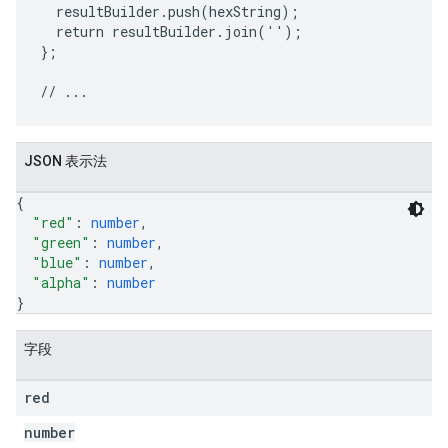
  resultBuilder.push(hexString);

  return resultBuilder.join('');

};

JSON 表示法
{
"red"
: 
number
,
"green"
: 
number
,
"blue"
: 
number
,
"alpha"
: 
number
}
字段
red
number