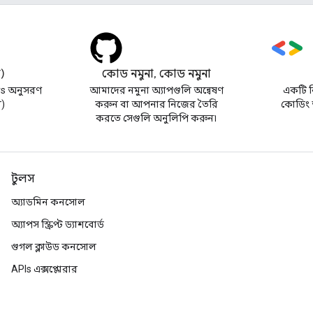
র)
কোড নমুনা, কোড নমুনা
s অনুসরণ
আমাদের নমুনা অ্যাপগুলি অন্বেষণ
একটি নি
র)
করুন বা আপনার নিজের তৈরি
কোডিং অ
করতে সেগুলি অনুলিপি করুন৷
টুলস
অ্যাডমিন কনসোল
অ্যাপস স্ক্রিপ্ট ড্যাশবোর্ড
গুগল ক্লাউড কনসোল
APIs এক্সপ্লোরার