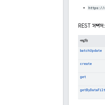
https://
REST সম্পদ
পদ্ধতি
batch
Update
create
get
get
By
Data
Fil