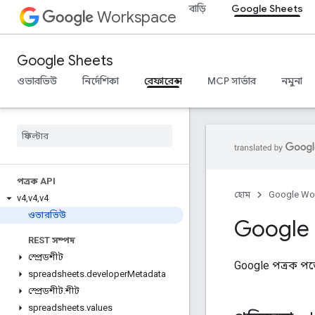
বাড়ি
Google Sheets
Workspace
Google Sheets
ওভারভিউ
নির্দেশিকা
রেফারেন্স
MCP সার্ভার
নমুনা
পত্রক API
হোম
Google Wo
v4
,
v4
,
v4
ওভারভিউ
Google 
REST সম্পদ
স্প্রেডশীট
Google পত্রক পড
spreadsheets
.
developer
Metadata
স্প্রেডশীট
.
শীট
spreadsheets
.
values