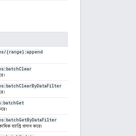
es
/
{range}:append
es:batch
Clear
রে।
es:batch
Clear
By
Data
Filter
রে।
s:batch
Get
করে।
es:batch
Get
By
Data
Filter
ধিক ব্যাপ্তি প্রদান করে৷