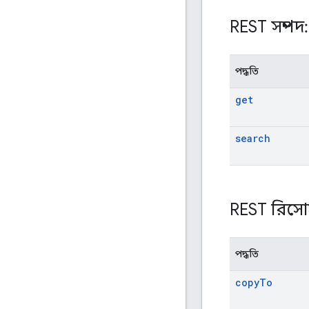
REST সম্পদ
পদ্ধতি
get
search
REST রিসোর
পদ্ধতি
copy
To