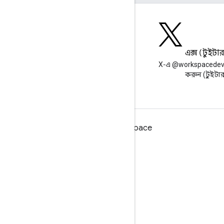
ব্লগ
এক্স (টুইটা
Google Workspace Developers
X-এ @workspacedev
ব্লগ পড়ুন
করুন (টুইটা
ডেভেলপারদের জন্য Google Workspace
প্ল্যাটফর্ম ওভারভিউ
বিকাশকারী পণ্য
রিলিজ নোট
বিকাশকারী সমর্থন
সেবা পাবার শর্ত