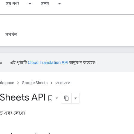
সব পণ্য
সম্পদ
সমর্থন
এই পৃষ্ঠাটি
Cloud Translation API
অনুবাদ করেছে।
rkspace
Google Sheets
রেফারেন্স
Sheets API
bookmark_border
়ে এবং লেখে।