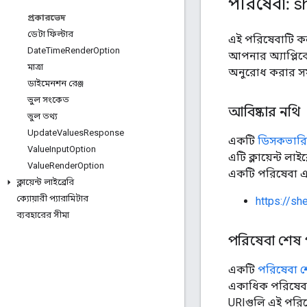
পরিষেবা: s
প্রকারভেদ
ডেটা ফিল্টার
এই পরিষেবাটি ক
Date
Time
Render
Option
আপনার অ্যাপ্লিক
মাত্রা
অনুরোধ করার সময
ডাইমেনশন রেঞ্জ
ভুল সংকেত
আবিষ্কার নথি
ভুল তথ্য
Update
Values
Response
একটি
ডিসকভারি 
Value
Input
Option
এটি ক্লায়েন্ট লা
Value
Render
Option
একটি পরিষেবা এক
ক্লায়েন্ট লাইব্রেরি
ক্যোয়ারী প্যারামিটার
https://s
ব্যবহারের সীমা
পরিষেবা শেষ প
একটি
পরিষেবা শে
একাধিক পরিষেবা 
URIগুলি এই পরিষে