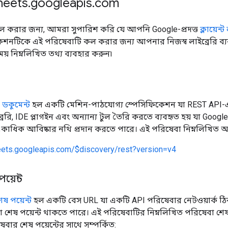
heets
.
googleapis
.
com
ল করার জন্য, আমরা সুপারিশ করি যে আপনি Google-প্রদত্ত
ক্লায়েন্
েশনটিকে এই পরিষেবাটি কল করার জন্য আপনার নিজস্ব লাইব্রেরি ব
় নিম্নলিখিত তথ্য ব্যবহার করুন৷
ডকুমেন্ট
হল একটি মেশিন-পাঠযোগ্য স্পেসিফিকেশন যা REST API-এর 
ইব্রেরি, IDE প্লাগইন এবং অন্যান্য টুল তৈরি করতে ব্যবহৃত হয় যা Googl
াধিক আবিষ্কার নথি প্রদান করতে পারে। এই পরিষেবা নিম্নলিখিত আবি
heets.googleapis.com/$discovery/rest?version=v4
য়েন্ট
ষ পয়েন্ট
হল একটি বেস URL যা একটি API পরিষেবার নেটওয়ার্ক ঠিকা
শেষ পয়েন্ট থাকতে পারে। এই পরিষেবাটির নিম্নলিখিত পরিষেবা শেষ প
বার শেষ পয়েন্টের সাথে সম্পর্কিত: