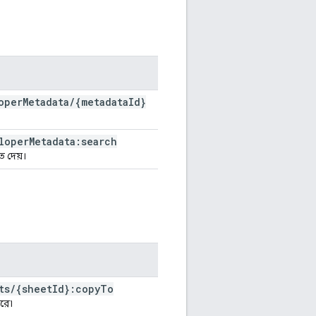
oper
Metadata
/
{metadata
Id}
loper
Metadata:search
 দেয়।
ts
/
{sheet
Id}:copy
To
রে৷