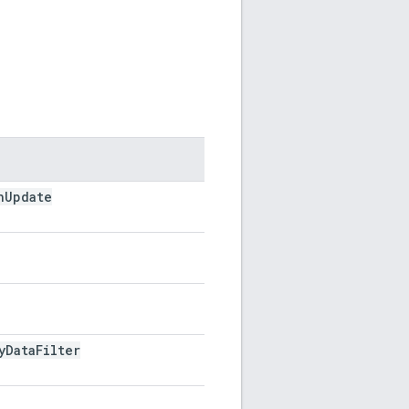
h
Update
y
Data
Filter