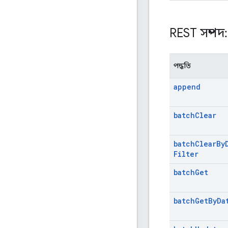
REST সম্পদ
পদ্ধতি
append
batch
Clear
batch
Clear
By
Filter
batch
Get
batch
Get
By
Da