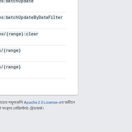
es:batch
Update
es:batch
Update
By
Data
Filter
es
/
{range}:clear
s
/
{range}
s
/
{range}
ডের নমুনাগুলি
Apache 2.0 License
-এর অধীনে
্থার রেজিস্টার্ড ট্রেডমার্ক।