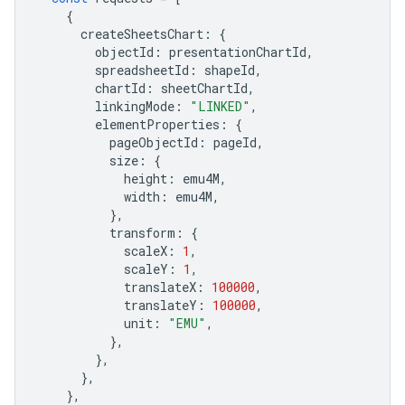
{
createSheetsChart
:
{
objectId
:
presentationChartId
,
spreadsheetId
:
shapeId
,
chartId
:
sheetChartId
,
linkingMode
:
"LINKED"
,
elementProperties
:
{
pageObjectId
:
pageId
,
size
:
{
height
:
emu4M
,
width
:
emu4M
,
},
transform
:
{
scaleX
:
1
,
scaleY
:
1
,
translateX
:
100000
,
translateY
:
100000
,
unit
:
"EMU"
,
},
},
},
},