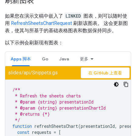
刷新图表
如果您在演示文稿中嵌入了
LINKED
图表，则可以随时使
用
RefreshSheetsChartRequest
刷新该图表。 这会更新图
表，使其与所基于的基础表格图表和数据保持同步。
以下示例会刷新现有图表：
Apps 脚本
Go
Java
更多
slides/api/Snippets.gs
在 GitHub 上查看
/**
 * Refresh the sheets charts
 * @param {string} presentationId
 * @param {string} presentationChartId
 * @returns {*}
 */
function
refreshSheetsChart
(
presentationId
,
presen
const
requests
=
[