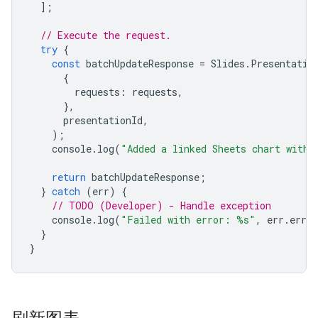
];
// Execute the request.
try
{
const
batchUpdateResponse
=
Slides
.
Presentatio
{
requests
:
requests
,
},
presentationId
,
);
console
.
log
(
"Added a linked Sheets chart with 
return
batchUpdateResponse
;
}
catch
(
err
)
{
// TODO (Developer) - Handle exception
console
.
log
(
"Failed with error: %s"
,
err
.
error
}
}