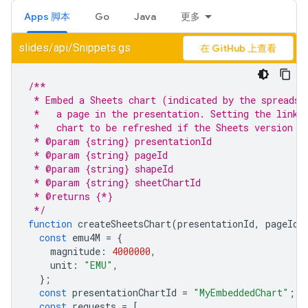
Apps 脚本
Go
Java
更多
slides/api/Snippets.gs
在 GitHub 上查看
/**
 * Embed a Sheets chart (indicated by the spreadsh
 *   a page in the presentation. Setting the linki
 *   chart to be refreshed if the Sheets version i
 * @param {string} presentationId
 * @param {string} pageId
 * @param {string} shapeId
 * @param {string} sheetChartId
 * @returns {*}
 */
function
createSheetsChart
(
presentationId
,
pageId
,
const
emu4M
=
{
magnitude
:
4000000
,
unit
:
"EMU"
,
};
const
presentationChartId
=
"MyEmbeddedChart"
;
const
requests
=
[