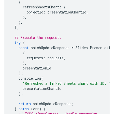
{
refreshSheetsChart
:
{
objectId
:
presentationChartId
,
},
},
];
// Execute the request.
try
{
const
batchUpdateResponse
=
Slides
.
Presentatio
{
requests
:
requests
,
},
presentationId
,
);
console
.
log
(
"Refreshed a linked Sheets chart with ID: %s
presentationChartId
,
);
return
batchUpdateResponse
;
}
catch
(
err
)
{
// TODO (Developer) - Handle exception