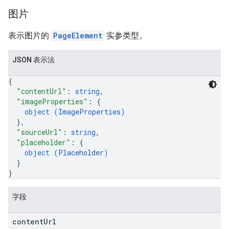
图片
表示图片的
PageElement
实参类型。
JSON 表示法
{
"contentUrl"
: 
string
,
"imageProperties"
: 
{
object (
ImageProperties
)
}
,
"sourceUrl"
: 
string
,
"placeholder"
: 
{
object (
Placeholder
)
}
}
字段
content
Url