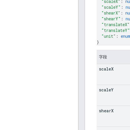
"scaleX"
: 
n
"scaleY"
: 
n
"shearX"
: 
n
"shearY"
: 
n
"translateX"
"translateY"
"unit"
: 
enu
}
字段
scale
X
scale
Y
shear
X