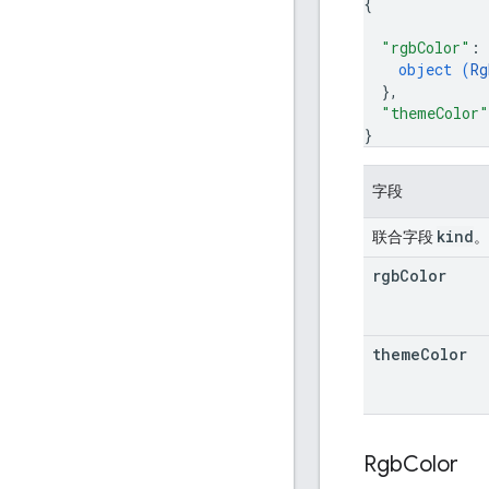
{
"rgbColor"
: 
object (
Rg
}
,
"themeColor"
}
字段
kind
联合字段
rgb
Color
theme
Color
Rgb
Color