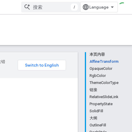
/
本页内容
含错
AffineTransform
OpaqueColor
RgbColor
ThemeColorType
链接
RelativeSlideLink
PropertyState
SolidFill
大纲
OutlineFill