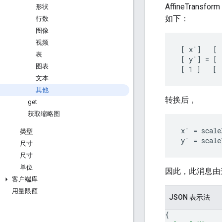
AffineTrans
形状
如下：
行数
图像
视频
 [ x']   [ 
表
 [ y'] = [ 
图表
文本
其他
转换后，
get
获取缩略图
 x' = scale
类型
尺寸
尺寸
单位
因此，此消息由
客户端库
用量限额
JSON 表示法
{