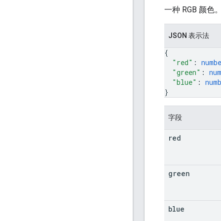
一种 RGB 颜色
JSON 表示法
{
"red"
: 
numb
"green"
: 
nu
"blue"
: 
num
}
字段
red
green
blue