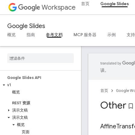
首页
Google Slides
Workspace
Google Slides
概览
指南
参考文档
MCP 服务器
示例
支持
误。
Google Slides API
v1
首页
Google W
概览
Other
REST 资源
bookmark_border
演示文稿
演示文稿
概览
Affine
Trans
页面