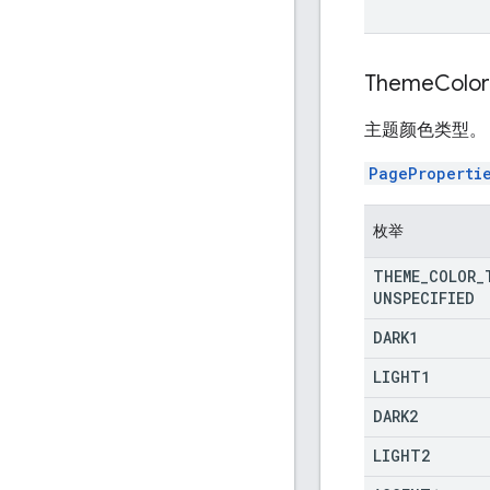
Theme
Color
主题颜色类型。
PageProperti
枚举
THEME
_
COLOR
_
UNSPECIFIED
DARK1
LIGHT1
DARK2
LIGHT2