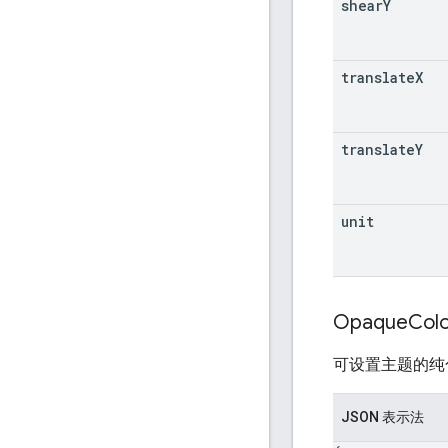
shear
Y
translate
X
translate
Y
unit
Opaque
Col
可设置主题的纯
JSON 表示法