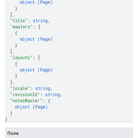
object (
Page
)
}
]
,
"title"
: 
string
,
"masters"
: 
[
{
object (
Page
)
}
]
,
"layouts"
: 
[
{
object (
Page
)
}
]
,
"locale"
: 
string
,
"revisionId"
: 
string
,
"notesMaster"
: 
{
object (
Page
)
}
}
Поля