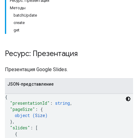
Ресурс: Презентация
Методы
batch
Update
create
get
Ресурс: Презентация
Презентация Google Slides.
JSON-представление
{
"presentationId"
: 
string
,
"pageSize"
: 
{
object (
Size
)
}
,
"slides"
: 
[
{