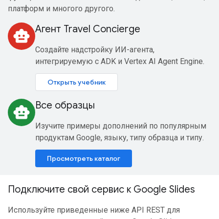
платформ и многого другого.
Агент Travel Concierge
smart_toy
Создайте надстройку ИИ-агента,
интегрируемую с ADK и Vertex AI Agent Engine.
Открыть учебник
Все образцы
smart_toy
Изучите примеры дополнений по популярным
продуктам Google, языку, типу образца и типу.
Просмотреть каталог
Подключите свой сервис к Google Slides
Используйте приведенные ниже API REST для