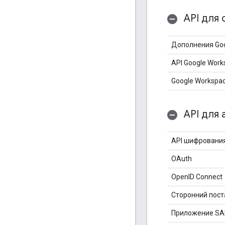
API для 
Дополнения Goo
API Google Work
Google Workspac
API для 
API шифрования
OAuth
OpenID Connect
Сторонний пос
Приложение SAM