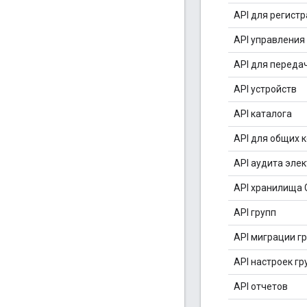
API для регист
API управления
API для переда
API устройств
API каталога
API для общих 
API аудита эле
API хранилища 
API групп
API миграции г
API настроек гр
API отчетов