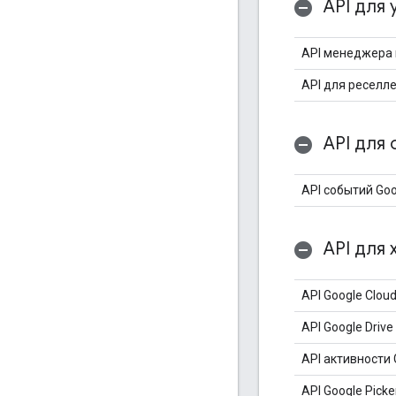
API для 
API менеджера
API для реселл
API для 
API событий Go
API для 
API Google Clou
API Google Drive
API активности
API Google Picke