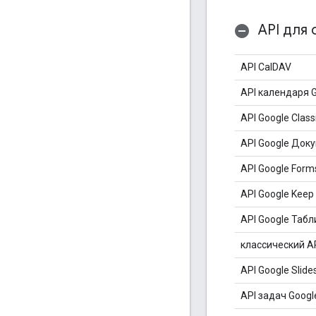
API для 
API CalDAV
API календаря 
API Google Clas
API Google Док
API Google Form
API Google Keep
API Google Табл
классический AP
API Google Slide
API задач Googl