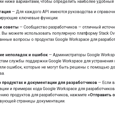
и ниже вариантами, чтобы определить наиболее удобный 
тация
— Для каждого API имеются руководства и справочн
ирующие ключевые функции.
и советы
— Сообщество разработчиков — отличный источн
 Вы можете использовать популярную платформу Stack Ove
анные вопросы о продуктах Google Workspace для разрабо
ие неполадок и ошибок
— Администраторы Google Workspa
стам службы поддержки Google Workspace для устранения 
или ошибок, которые не могут быть решены с помощью до
ва.
 продуктах и ​​документации для разработчиков
— Если в
ции и примерах кода Google Workspace для разработчиков
ению продуктов для разработчиков, нажмите
«Отправить 
твующей страницы документации.