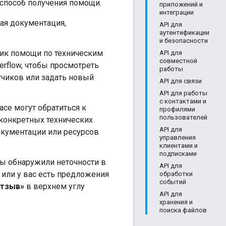
способ получения помощи.
приложений и
интеграции
ая документация,
API для
аутентификации
и безопасности
ик помощи по техническим
API для
совместной
rflow, чтобы просмотреть
работы
тчиков или задать новый
API для связи
API для работы
с контактами и
ce могут обратиться к
профилями
пользователей
конкретных технических
API для
кументации или ресурсов
управления
клиентами и
подписками
ы обнаружили неточности в
API для
 или у вас есть предложения
обработки
событий
отзыв»
в верхнем углу
API для
хранения и
поиска файлов