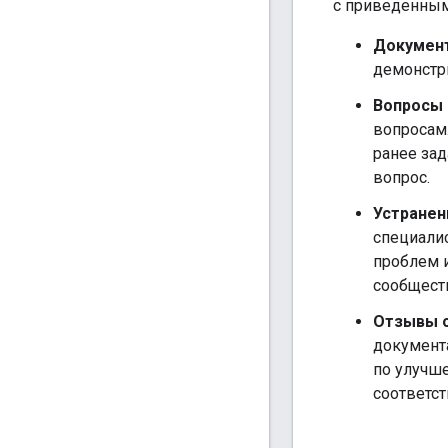
с приведенным
Докумен
демонстр
Вопросы 
вопросам.
ранее зад
вопрос.
Устранен
специали
проблем 
сообщест
Отзывы о
документа
по улучш
соответс