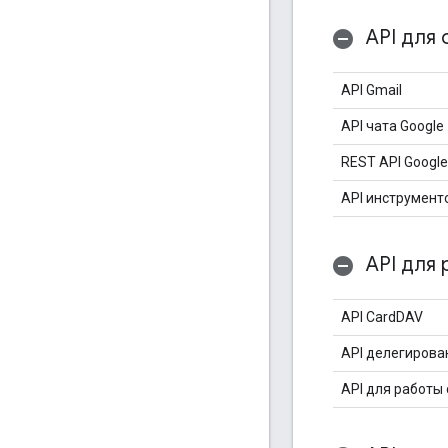
API для 
API Gmail
API чата Google
REST API Googl
API инструмент
API для 
API CardDAV
API делегирова
API для работы