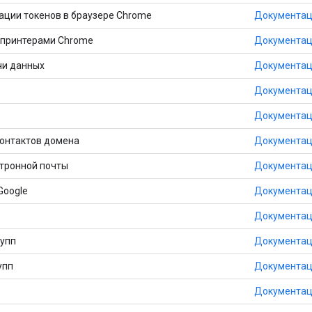
рации токенов в браузере Chrome
Документа
 принтерами Chrome
Документа
чи данных
Документа
Документа
Документа
контактов домена
Документа
ктронной почты
Документа
Google
Документа
Документа
рупп
Документа
упп
Документа
Документа