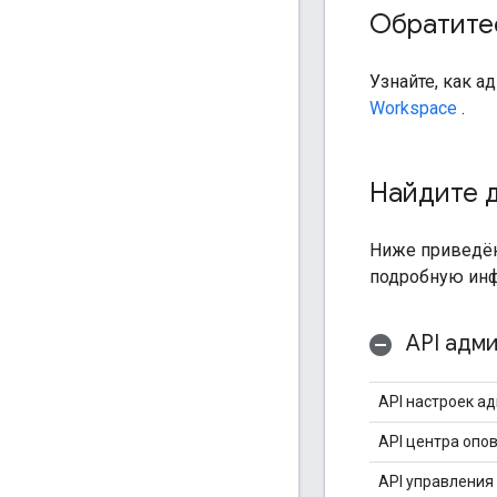
Обратите
Узнайте, как 
Workspace
.
Найдите 
Ниже приведён
подробную инф
API адм
API настроек ад
API центра опо
API управления