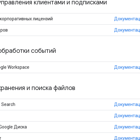
управления клиентами и подписками
 корпоративных лицензий
Документа
еров
Документа
обработки событий
ogle Workspace
Документа
хранения и поиска файлов
d Search
Документа
Документа
 Google Диска
Документа
r
Документа