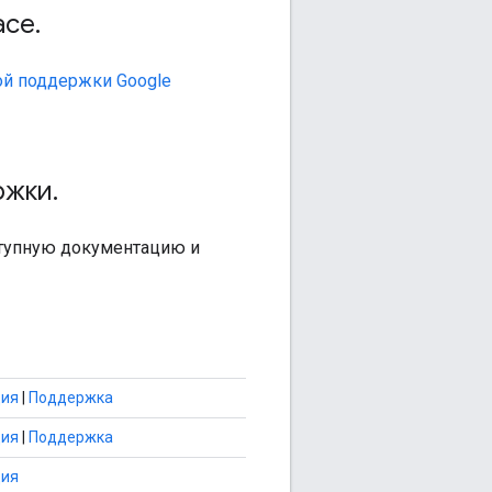
ace
.
ой поддержки Google
ржки
.
ступную документацию и
ция
|
Поддержка
ция
|
Поддержка
ция