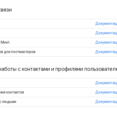
связи
Документа
Документа
e Meet
Документа
ов для постмастеров
Документа
работы с контактами и профилями пользовател
Документа
ния контактов
Документа
 с людьми
Документа