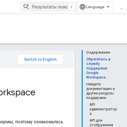
/
Содержание
Обратитесь в
службу
поддержки
Google
Workspace.
Найдите
orkspace
документацию и
другие ресурсы
поддержки.
API
администратор
а
API для
формы, поэтому ознакомьтесь
отображения