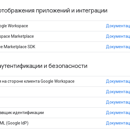
отображения приложений и интеграции
gle Workspace
Документа
space Marketplace
Документа
e Marketplace SDK
Документа
аутентификации и безопасности
 на стороне клиента Google Workspace
Документа
Документа
Документа
тавщик идентификации
Документа
L (Google IdP)
Документа