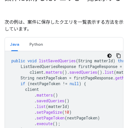
次の例は、案件に保存したクエリを一覧表示する方法を示
しています。
Java
Python
public
void
listSavedQueries
(
String
matterId
)
thro
ListSavedQueriesResponse
firstPageResponse
=
client
.
matters
().
savedQueries
().
list
(
matte
String
nextPageToken
=
firstPageResponse
.
getNe
if
(
nextPageToken
!=
null
)
{
client
.
matters
()
.
savedQueries
()
.
list
(
matterId
)
.
setPageSize
(
10
)
.
setPageToken
(
nextPageToken
)
.
execute
();