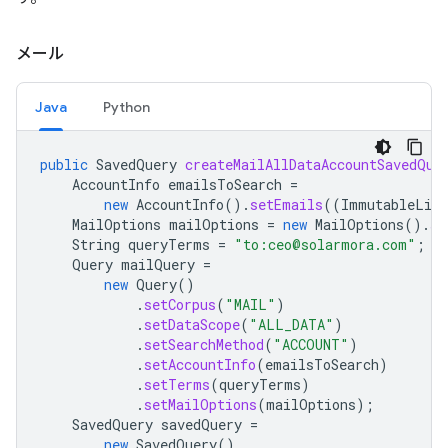
メール
Java
Python
public
SavedQuery
createMailAllDataAccountSavedQue
AccountInfo
emailsToSearch
=
new
AccountInfo
().
setEmails
((
ImmutableList
MailOptions
mailOptions
=
new
MailOptions
().
se
String
queryTerms
=
"to:ceo@solarmora.com"
;
Query
mailQuery
=
new
Query
()
.
setCorpus
(
"MAIL"
)
.
setDataScope
(
"ALL_DATA"
)
.
setSearchMethod
(
"ACCOUNT"
)
.
setAccountInfo
(
emailsToSearch
)
.
setTerms
(
queryTerms
)
.
setMailOptions
(
mailOptions
);
SavedQuery
savedQuery
=
new
SavedQuery
()