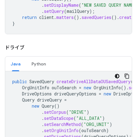
.
setDisplayName
(
"NEW SAVED QUERY NAME"
.
setQuery
(
mailQuery
);
return
client
.
matters
().
savedQueries
().
create
(
}
ドライブ
Java
Python
public
SavedQuery
createDriveAllDataOUSavedQuery
(
S
OrgUnitInfo
ouToSearch
=
new
OrgUnitInfo
().
set
DriveOptions
driveQueryOptions
=
new
DriveOpti
Query
driveQuery
=
new
Query
()
.
setCorpus
(
"DRIVE"
)
.
setDataScope
(
"ALL_DATA"
)
.
setSearchMethod
(
"ORG_UNIT"
)
.
setOrgUnitInfo
(
ouToSearch
)
.
setDriveOptions
(
driveQueryOptions
);