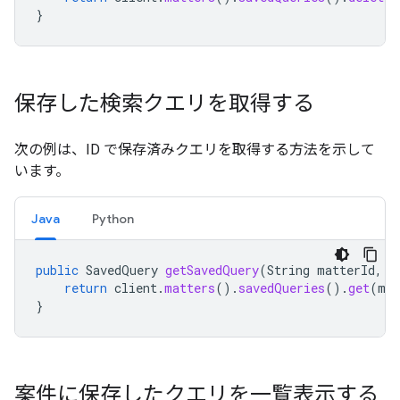
}
保存した検索クエリを取得する
次の例は、ID で保存済みクエリを取得する方法を示して
います。
Java
Python
public
SavedQuery
getSavedQuery
(
String
matterId
,
S
return
client
.
matters
().
savedQueries
().
get
(
mat
}
案件に保存したクエリを一覧表示する