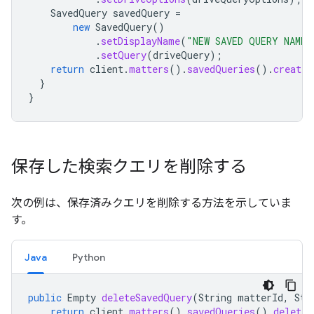
SavedQuery
savedQuery
=
new
SavedQuery
()
.
setDisplayName
(
"NEW SAVED QUERY NAME"
.
setQuery
(
driveQuery
);
return
client
.
matters
().
savedQueries
().
create
(
}
}
保存した検索クエリを削除する
次の例は、保存済みクエリを削除する方法を示していま
す。
Java
Python
public
Empty
deleteSavedQuery
(
String
matterId
,
Str
return
client
.
matters
().
savedQueries
().
delete
(