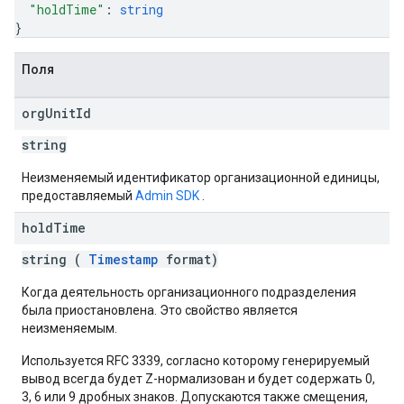
"holdTime"
: 
string
}
Поля
org
Unit
Id
string
Неизменяемый идентификатор организационной единицы,
предоставляемый
Admin SDK
.
hold
Time
string (
Timestamp
format)
Когда деятельность организационного подразделения
была приостановлена. Это свойство является
неизменяемым.
Используется RFC 3339, согласно которому генерируемый
вывод всегда будет Z-нормализован и будет содержать 0,
3, 6 или 9 дробных знаков. Допускаются также смещения,