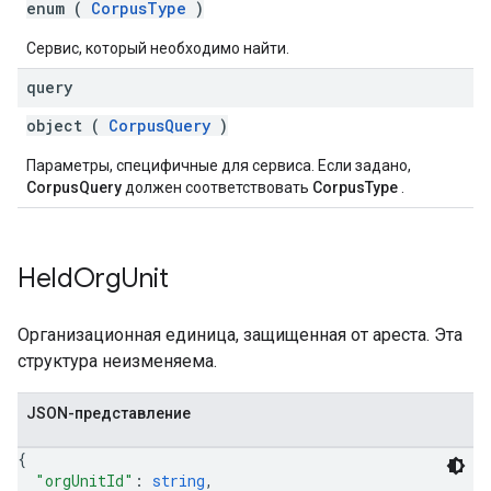
enum (
CorpusType
)
Сервис, который необходимо найти.
query
object (
CorpusQuery
)
Параметры, специфичные для сервиса. Если задано,
CorpusQuery
должен соответствовать
CorpusType
.
Held
Org
Unit
Организационная единица, защищенная от ареста. Эта
структура неизменяема.
JSON-представление
{
"orgUnitId"
: 
string
,