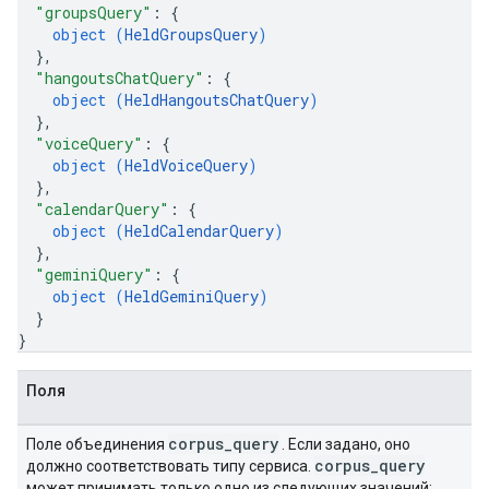
"groupsQuery"
: 
{
object (
HeldGroupsQuery
)
}
,
"hangoutsChatQuery"
: 
{
object (
HeldHangoutsChatQuery
)
}
,
"voiceQuery"
: 
{
object (
HeldVoiceQuery
)
}
,
"calendarQuery"
: 
{
object (
HeldCalendarQuery
)
}
,
"geminiQuery"
: 
{
object (
HeldGeminiQuery
)
}
}
Поля
corpus
_
query
Поле объединения
. Если задано, оно
corpus
_
query
должно соответствовать типу сервиса.
может принимать только одно из следующих значений: