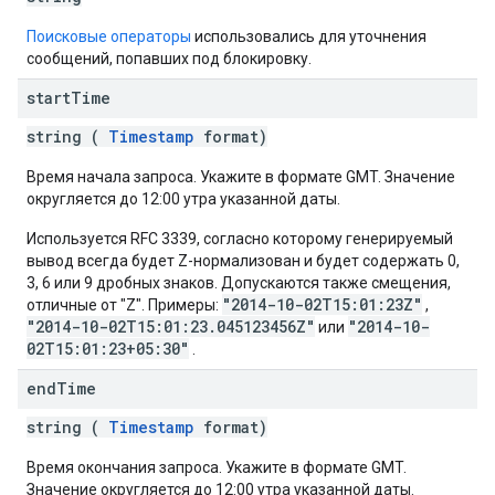
Поисковые операторы
использовались для уточнения
сообщений, попавших под блокировку.
start
Time
string (
Timestamp
format)
Время начала запроса. Укажите в формате GMT. Значение
округляется до 12:00 утра указанной даты.
Используется RFC 3339, согласно которому генерируемый
вывод всегда будет Z-нормализован и будет содержать 0,
3, 6 или 9 дробных знаков. Допускаются также смещения,
"2014-10-02T15:01:23Z"
отличные от "Z". Примеры:
,
"2014-10-02T15:01:23.045123456Z"
"2014-10-
или
02T15:01:23+05:30"
.
end
Time
string (
Timestamp
format)
Время окончания запроса. Укажите в формате GMT.
Значение округляется до 12:00 утра указанной даты.