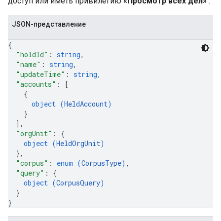
доступ или иметь привилегию
«Просмотр всех дел»
.
JSON-представление
{
"holdId"
: 
string
,
"name"
: 
string
,
"updateTime"
: 
string
,
"accounts"
: 
[
{
object (
HeldAccount
)
}
]
,
"orgUnit"
: 
{
object (
HeldOrgUnit
)
}
,
"corpus"
: 
enum (
CorpusType
)
,
"query"
: 
{
object (
CorpusQuery
)
}
}