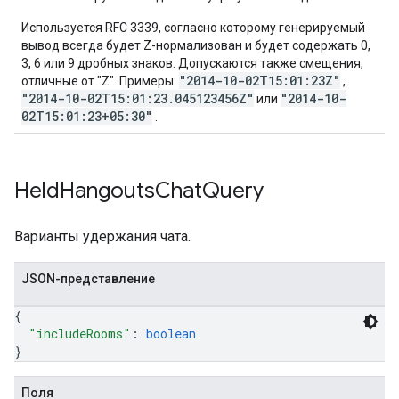
Используется RFC 3339, согласно которому генерируемый
вывод всегда будет Z-нормализован и будет содержать 0,
3, 6 или 9 дробных знаков. Допускаются также смещения,
"2014-10-02T15:01:23Z"
отличные от "Z". Примеры:
,
"2014-10-02T15:01:23.045123456Z"
"2014-10-
или
02T15:01:23+05:30"
.
Held
Hangouts
Chat
Query
Варианты удержания чата.
JSON-представление
{
"includeRooms"
: 
boolean
}
Поля