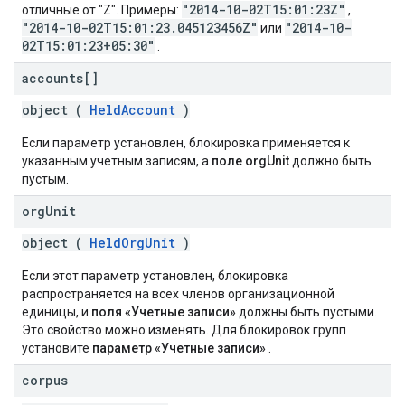
"2014-10-02T15:01:23Z"
отличные от "Z". Примеры:
,
"2014-10-02T15:01:23.045123456Z"
"2014-10-
или
02T15:01:23+05:30"
.
accounts[]
object (
HeldAccount
)
Если параметр установлен, блокировка применяется к
указанным учетным записям, а
поле orgUnit
должно быть
пустым.
org
Unit
object (
HeldOrgUnit
)
Если этот параметр установлен, блокировка
распространяется на всех членов организационной
единицы, и
поля «Учетные записи»
должны быть пустыми.
Это свойство можно изменять. Для блокировок групп
установите
параметр «Учетные записи»
.
corpus