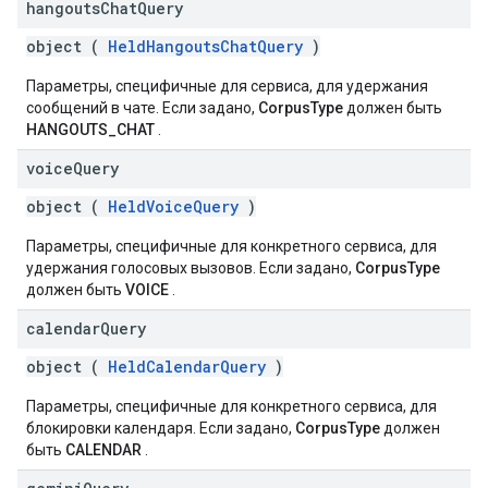
hangouts
Chat
Query
object (
HeldHangoutsChatQuery
)
Параметры, специфичные для сервиса, для удержания
сообщений в чате. Если задано,
CorpusType
должен быть
HANGOUTS_CHAT
.
voice
Query
object (
HeldVoiceQuery
)
Параметры, специфичные для конкретного сервиса, для
удержания голосовых вызовов. Если задано,
CorpusType
должен быть
VOICE
.
calendar
Query
object (
HeldCalendarQuery
)
Параметры, специфичные для конкретного сервиса, для
блокировки календаря. Если задано,
CorpusType
должен
быть
CALENDAR
.