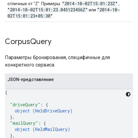
"2014-10-02T15:01:23Z"
отличные от "Z". Примеры:
,
"2014-10-02T15:01:23.045123456Z"
"2014-10-
или
02T15:01:23+05:30"
.
Corpus
Query
Параметры бронирования, специфичные для
конкретного сервиса.
JSON-представление
{
"driveQuery"
: 
{
object (
HeldDriveQuery
)
}
,
"mailQuery"
: 
{
object (
HeldMailQuery
)
}
,