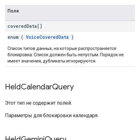
Поля
covered
Data[]
enum (
VoiceCoveredData
)
Список типов данных, на которые распространяется
блокировка. Список должен быть непустым. Порядок не
имеет значения, дубликаты игнорируются.
Held
Calendar
Query
Этот тип не содержит полей.
Параметры для блокировки календаря.
Held
Gemini
Query