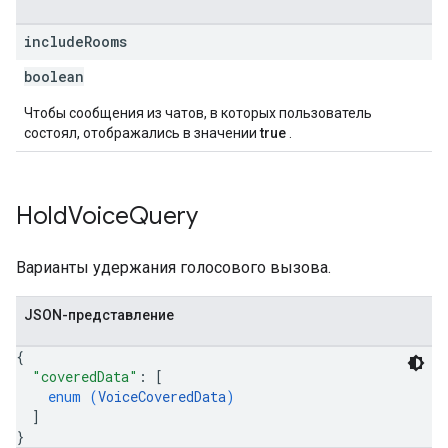
include
Rooms
boolean
Чтобы сообщения из чатов, в которых пользователь
состоял, отображались в значении
true
.
Hold
Voice
Query
Варианты удержания голосового вызова.
JSON-представление
{
"coveredData"
: 
[
enum (
VoiceCoveredData
)
]
}