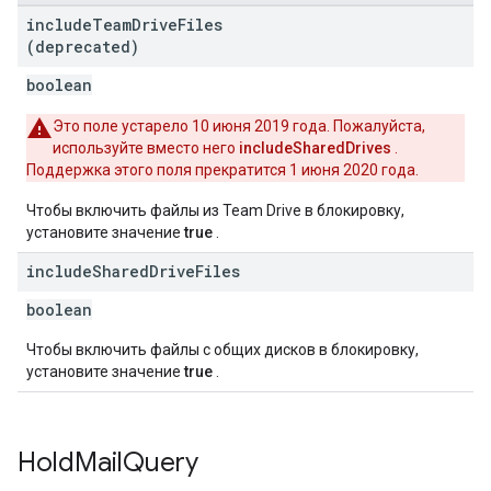
include
Team
Drive
Files
(deprecated)
boolean
Это поле устарело 10 июня 2019 года. Пожалуйста,
используйте вместо него
includeSharedDrives
.
Поддержка этого поля прекратится 1 июня 2020 года.
Чтобы включить файлы из Team Drive в блокировку,
установите значение
true
.
include
Shared
Drive
Files
boolean
Чтобы включить файлы с общих дисков в блокировку,
установите значение
true
.
Hold
Mail
Query