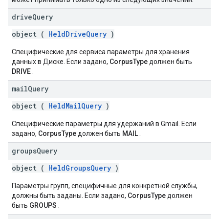
drive
Query
object (
HeldDriveQuery
)
Специфические для сервиса параметры для хранения
данных в Диске. Если задано,
CorpusType
должен быть
DRIVE
.
mail
Query
object (
HeldMailQuery
)
Специфические параметры для удержаний в Gmail. Если
задано,
CorpusType
должен быть
MAIL
.
groups
Query
object (
HeldGroupsQuery
)
Параметры групп, специфичные для конкретной службы,
должны быть заданы. Если задано,
CorpusType
должен
быть
GROUPS
.