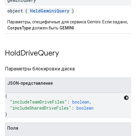
gemini
Query
object (
HeldGeminiQuery
)
Параметры, специфичные для сервиса Gemini. Если задано,
CorpusType
должен быть
GEMINI
.
Hold
Drive
Query
Параметры блокировки диска.
JSON-представление
{
"includeTeamDriveFiles"
: 
boolean
,
"includeSharedDriveFiles"
: 
boolean
}
Поля