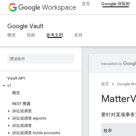
首页
Google 保险柜
Workspace
Google Vault
概览
指南
参考文档
支持
Vault API
首页
Google W
v1
概览
Matter
V
REST 资源
诉讼或调查
要针对某项事务
诉讼或调查
.
exports
诉讼或调查
枚举
诉讼或调查
.
holds
.
accounts