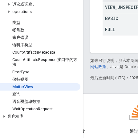
诉讼或调查。
VIEW
_
UNSPECI
operations
BASIC
类型
FULL
帐号数
账户错误
语料库类型
Count
Artifacts
Metadata
Count
Artifacts
Response 接口中的方
如未另行说明，那么本页
法
网站政策
。Java 是 Or
Error
Type
最后更新时间 (UTC)：2025-
保持视图
Matter
View
查询
语音覆盖率数据
Wait
Operation
Request
客户端库
博客
阅读 Google Workspace 开发
通过 
者博客