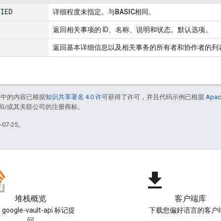
FIED
详细程度未指定。与
BASIC
相同。
返回相关事项的 ID、名称、说明和状态。默认选项。
返回基本详细信息以及相关事务的所有者和协作者的列
面中的内容已根据
知识共享署名 4.0 许可
获得了许可，并且代码示例已根据
Apac
acle 和/或其关联公司的注册商标。
07-25。
file_download
堆栈概览
客户端库
google-vault-api 标记提
下载您偏好语言的客户
问