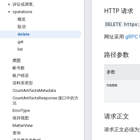
诉讼或调查。
HTTP 请求
operations
概览
DELETE https
取消
delete
网址采用
gRPC
get
list
路径参数
类型
帐号数
参数
账户错误
语料库类型
name
Count
Artifacts
Metadata
Count
Artifacts
Response 接口中的方
法
Error
Type
请求正文
保持视图
Matter
View
请求正文必须为
查询