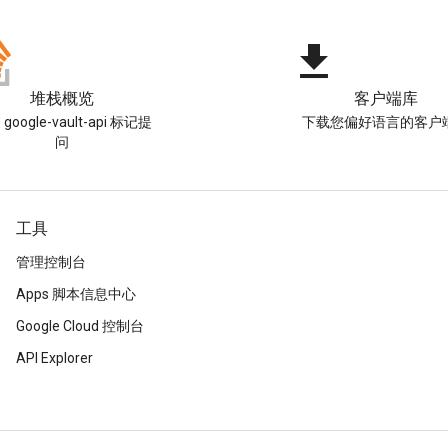
file_download
堆栈概览
客户端库
google-vault-api 标记提
下载您偏好语言的客户
问
工具
管理控制台
Apps 脚本信息中心
Google Cloud 控制台
API Explorer