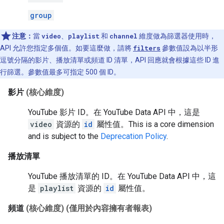
group
注意：
當
video
、
playlist
和
channel
維度做為篩選器使用時，
API 允許您指定多個值。如要這麼做，請將
filters
參數值設為以半形
逗號分隔的影片、播放清單或頻道 ID 清單，API 回應就會根據這些 ID 進
行篩選。參數值最多可指定 500 個 ID。
影片
(核心維度)
YouTube 影片 ID。在 YouTube Data API 中，這是
video
資源的
id
屬性值。
This is a core dimension
and is subject to the
Deprecation Policy
.
播放清單
YouTube 播放清單的 ID。在 YouTube Data API 中，這
是
playlist
資源的
id
屬性值。
頻道
(核心維度)
(僅用於內容擁有者報表)