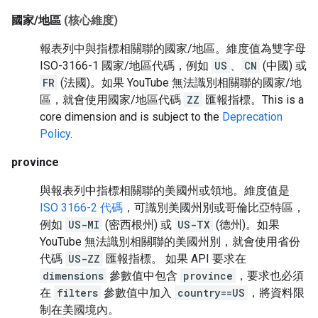
國家/地區
(核心維度)
報表列中與指標相關聯的國家/地區。維度值為雙字母
ISO-3166-1 國家/地區代碼，例如
US
、
CN
(中國) 或
FR
(法國)。如果 YouTube 無法識別相關聯的國家/地
區，就會使用國家/地區代碼
ZZ
匯報指標。
This is a
core dimension and is subject to the
Deprecation
Policy
.
province
與報表列中指標相關聯的美國州或領地。維度值是
ISO 3166-2 代碼
，可識別美國州別或哥倫比亞特區，
例如
US-MI
(密西根州) 或
US-TX
(德州)。如果
YouTube 無法識別相關聯的美國州別，就會使用省份
代碼
US-ZZ
匯報指標。 如果 API 要求在
dimensions
參數值中包含
province
，要求也必須
在
filters
參數值中加入
country==US
，將資料限
制在美國境內。