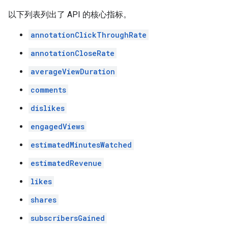
以下列表列出了 API 的核心指标。
annotationClickThroughRate
annotationCloseRate
averageViewDuration
comments
dislikes
engagedViews
estimatedMinutesWatched
estimatedRevenue
likes
shares
subscribersGained