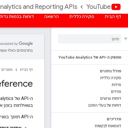
nalytics and Reporting APIs
YouTube
דף הבית
סקירה כללית
הרשאה
דוחות בכמות גדול
בתרגומים כאלו עשויו
ממשק ה-API של You
Tube Analytics
דף הבית
מוצרים
מודל נתונים
סקירה כללית
eference
מידות
מדדים
דוחות ערוצים
בשאילתות בזמן אמת
דוחות של בעלי התוכן
ה-API תומך בשני סוגים של פונקציות:
מדריכים
דוגמאות לבקשות