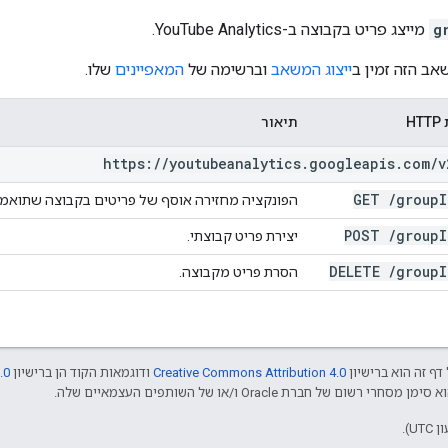
g
מייצג פריט בקבוצה ב-YouTube Analytics.
אב הזה זמין ב
ייצוג המשאב
וברשימה של
המאפיינים
שלו.
H
תיאור
https:
/
/
youtubeanalytics
.
googleapis
.
com
/
v
GET
/
group
I
הפונקציה מחזירה אוסף של פריטים בקבוצה שתואמים
POST
/
group
I
יצירת פריט קבוצתי.
DELETE
/
group
I
הסרת פריט מקבוצה.
דף זה הוא ברישיון
Creative Commons Attribution 4.0
ודוגמאות הקוד הן ברישיון
.0