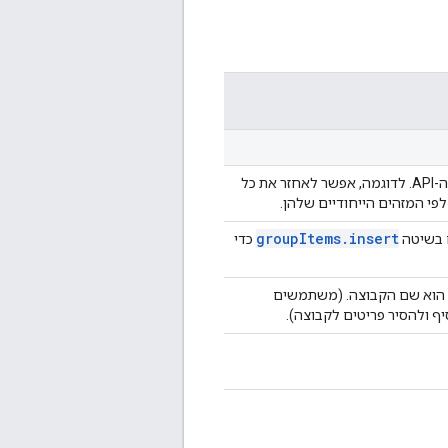
הפונקציה מחזירה רשימה של קבוצות שתואמות לפרמטרים של בקשת ה-API. לדוגמה, אפשר לאחזר את כל
י המזהים הייחודיים שלהן.
group
Items
.
insert
כדי
כן הוא שם הקבוצה. (משתמשים
ף ולהסיר פריטים לקבוצה).