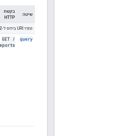
בקשת
שיטה
HTTP
2
מזהי URI ביחס ל-
GET
/
query
eports