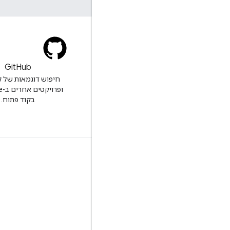
בלוג
GitHub
החדשות האחרונות בבלוג של
YouTube
ופר
בקוד פתוח.
כלים
Google APIs Explorer
הדגמה של הנגן של YouTube
הגדרה של לחצן הרשמה