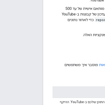
– קבוצה ב-YouTube Analytics היא אוסף מותאם אישית של עד 500
ערוצים, סרטונים, פלייליסטים או נכסים. ה-API תומך בכמה שיטות ליצירה, אחזור ועדכון של קבוצות ב-YouTube
repo
כדי לאחזר נתונים
אות
מוסבר איך משתמשים
עיון בדוחות YouTube Analytics עבור התוכן שלכם ב-YouTube. ההיקף