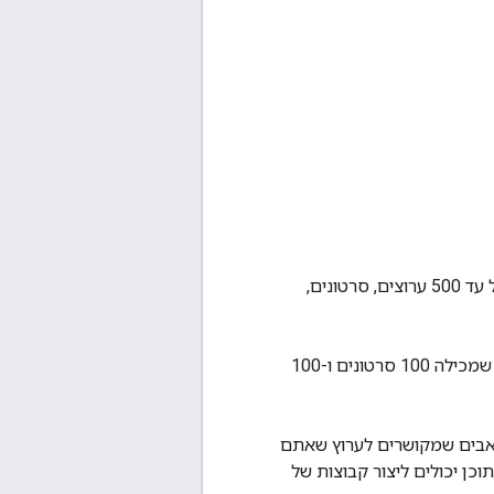
מייצג קבוצה ב-YouTube Analytics. הקבוצה היא אוסף מותאם אישית של עד 500 ערוצים, סרטונים,
כל הפריטים בקבוצה חייבים לייצג את אותו סוג של משאב. לדוגמה, אי אפשר ליצור קבוצה שמכילה 100 סרטונים ו-100
 או משאבים שמקושרים לערוץ שאתם
וכן יכולים ליצור קבוצות של