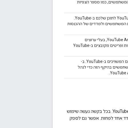
המשתמשים, כמו מספר הצפיות
הצגת דוחות כספיים של YouTube Analytics לתוכן שלכם ב-YouTube.
ת המשתמשים ולמדדים של ההכנסות
ניהול חשבון YouTube. ב-YouTube Analytics API, בעלי ערוצים
משתמשים בהיקף הזה כדי לנהל קבוצות ופריטים מקובצים ב-YouTube
הצגה וניהול של נכסי YouTube והתכנים המשויכים ב-YouTube. ב-
You, בעלי תוכן משתמשים בהיקף הזה כדי לנהל
של ה-API מאפשרת לאחזר הרבה דוחות שונים של YouTube Analytics. בכל בקשה נעשה שימוש
מדד אחד לפחות. אפשר גם לספק