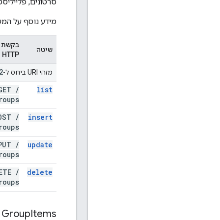
סרטונים, פלייליסט
מידע נוסף על המש
בקשת
שיטה
HTTP
2
מזהי URI ביחס ל-
GET
/
list
roups
OST
/
insert
roups
PUT
/
update
roups
LETE
/
delete
roups
Group
Items