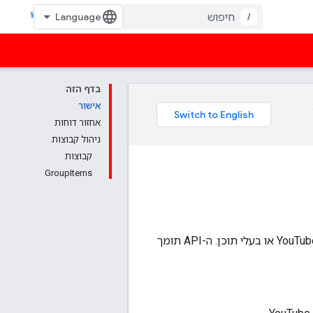
/
בדף הזה
אישור
אחזור דוחות
ניהול קבוצות
קבוצות
GroupItems
ה-API של YouTube Analytics מאפשר לאחזר נתונים מ-YouTube Analytics לגבי ערוץ YouTube או בעלי תוכן. ה-API תומך