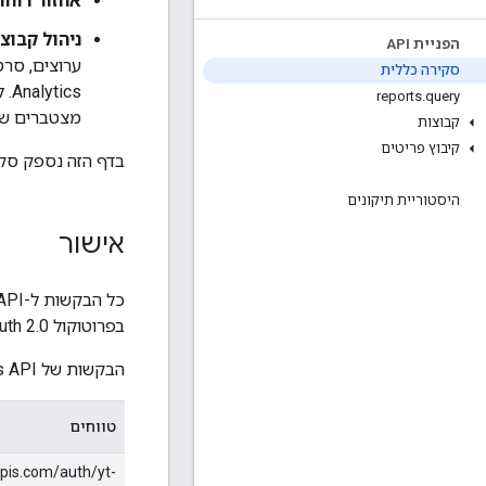
אחזור דוחו
ניהול קבוצות ב-alytics
הפניית API
סקירה כללית
Analytics. לאחר מכן, בעלי הערוצים והתכנים יכולים להשתמש בשיטה
reports
.
query
מצטברים של 
קבוצות
קיבוץ פריטים
בדף הזה נספק סקירה כללית
היסטוריית תיקונים
אישור
כל הבקשות ל-YouTube Analytics API חייבות לקבל הרשאה. במאמר
בפרוטוקול OAuth 2.0 כדי לאחזר אסימוני הרשאה.
הבקשות של YouTube Analytics API משתמשות בהיקפי ההרשאה הבאים:
טווחים
pis.com/auth/yt-