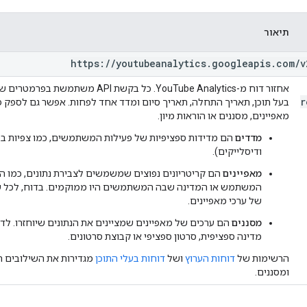
תיאור
https:
/
/
youtubeanalytics
.
googleapis
.
com
/
v
אחזור דוח מ-YouTube Analytics. כל בקשת 
r
בעל תוכן, תאריך התחלה, תאריך סיום ומדד אחד לפחות. אפשר גם לספק 
מאפיינים, מסננים או הוראות מיון.
מדדים
הם מדידות ספציפיות של פעילות המשתמשים, כמו צפיות בסרט
ודיסלייקים).
מאפיינים
הם קריטריונים נפוצים שמשמשים לצבירת נתונים, כמו 
המשתמש או המדינה שבה המשתמשים היו ממוקמים. בדוח, לכל שורה
של ערכי מאפיינים.
מסננים
הם ערכים של מאפיינים שמציינים את הנתונים שיוחזרו. לדו
מדינה ספציפית, סרטון ספציפי או קבוצת סרטונים.
הרשימות של
דוחות הערוץ
ושל
דוחות בעלי התוכן
מגדירות את השילובים ה
ומסננים.