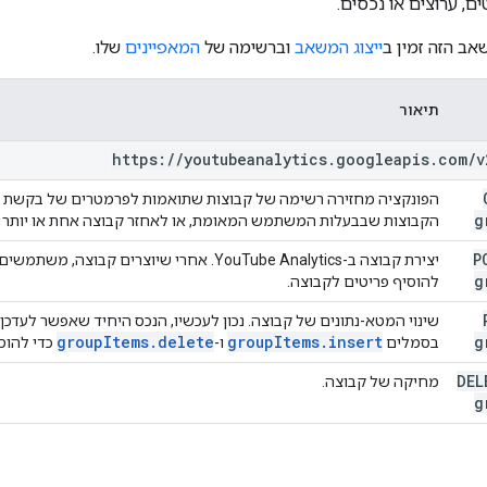
ים, ערוצים או נכסים.
אב הזה זמין ב
ייצוג המשאב
וברשימה של
המאפיינים
שלו.
תיאור
https:
/
/
youtubeanalytics
.
googleapis
.
com
/
v
g
הקבוצות שבבעלות המשתמש המאומת, או לאחזר קבוצה אחת או יותר לפ
P
יצירת קבוצה ב-YouTube Analytics. אחרי שיוצרים קבוצה, משתמשים בשיטה
g
להוסיף פריטים לקבוצה.
שינוי המטא-נתונים של קבוצה. נכון לעכשיו, הנכס היחיד שאפשר לעד
group
Items
.
delete
group
Items
.
insert
g
בסמלים
ו-
כדי להוסי
DE
מחיקה של קבוצה.
g