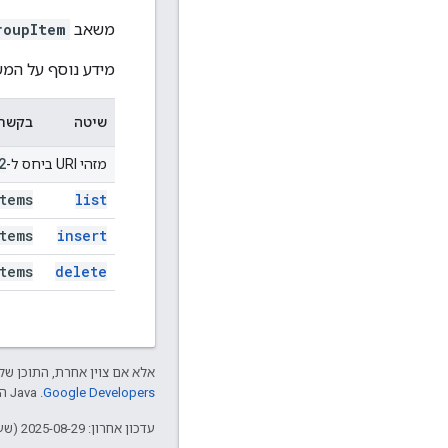
משאב
roupItem
מידע נוסף על המש
שיטה
בקשת TTP
2
מזהי URI ביחס ל-
tems
list
tems
insert
tems
delete
אלא אם צוין אחרת, התוכן של 
Google Developers‏
.‏ Java הוא סימן מסחרי רשום של חברת Oracle ו/או של השותפים העצמאיים שלה.
עדכון אחרון: 2025-08-29 (שעון UTC).