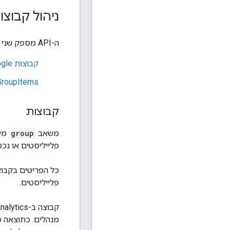
ניהול קבוצו
ה-API מספק שני משאבים ליצירה ולניהול של קבוצות ב-YouTube Analytics:
קבוצות Google
GroupItems
קבוצות
משאב
group
פלייליסטים או נכס
פלייליסטים.
מנהלים. כתוצאה מכ