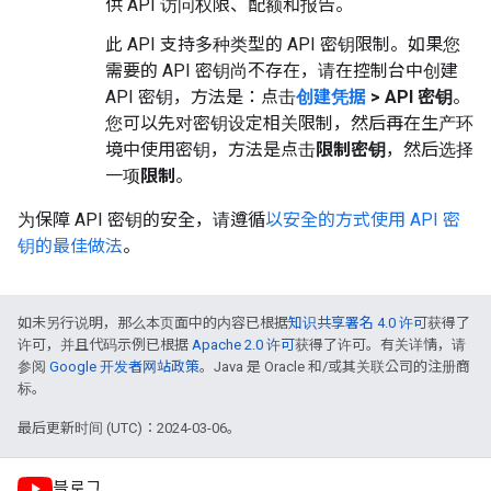
供 API 访问权限、配额和报告。
此 API 支持多种类型的 API 密钥限制。如果您
需要的 API 密钥尚不存在，请在控制台中创建
API 密钥，方法是：点击
创建凭据
> API 密钥
。
您可以先对密钥设定相关限制，然后再在生产环
境中使用密钥，方法是点击
限制密钥
，然后选择
一项
限制
。
为保障 API 密钥的安全，请遵循
以安全的方式使用 API 密
钥的最佳做法
。
如未另行说明，那么本页面中的内容已根据
知识共享署名 4.0 许可
获得了
许可，并且代码示例已根据
Apache 2.0 许可
获得了许可。有关详情，请
参阅
Google 开发者网站政策
。Java 是 Oracle 和/或其关联公司的注册商
标。
最后更新时间 (UTC)：2024-03-06。
블로그