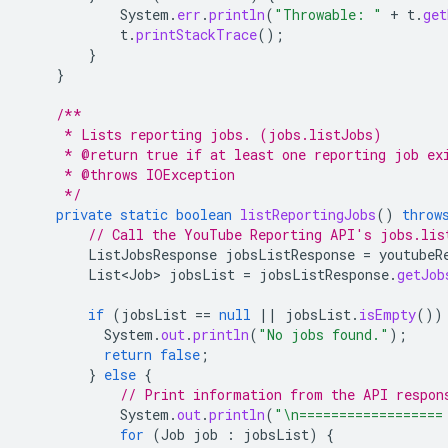
System
.
err
.
println
(
"Throwable: "
+
t
.
get
t
.
printStackTrace
();
}
}
/**
     * Lists reporting jobs. (jobs.listJobs)
     * @return true if at least one reporting job ex
     * @throws IOException
     */
private
static
boolean
listReportingJobs
()
throw
// Call the YouTube Reporting API's jobs.lis
ListJobsResponse
jobsListResponse
=
youtubeR
List<Job>
jobsList
=
jobsListResponse
.
getJob
if
(
jobsList
==
null
||
jobsList
.
isEmpty
())
System
.
out
.
println
(
"No jobs found."
);
return
false
;
}
else
{
// Print information from the API respon
System
.
out
.
println
(
"\n==================
for
(
Job
job
:
jobsList
)
{