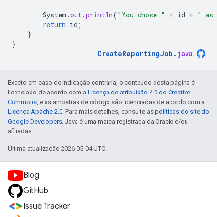
System
.
out
.
println
(
"You chose "
+
id
+
" as 
return
id
;
}
}
CreateReportingJob
.
java
Exceto em caso de indicação contrária, o conteúdo desta página é
licenciado de acordo com a
Licença de atribuição 4.0 do Creative
Commons
, e as amostras de código são licenciadas de acordo com a
Licença Apache 2.0
. Para mais detalhes, consulte as
políticas do site do
Google Developers
. Java é uma marca registrada da Oracle e/ou
afiliadas.
Última atualização 2026-05-04 UTC.
Blog
GitHub
Issue Tracker