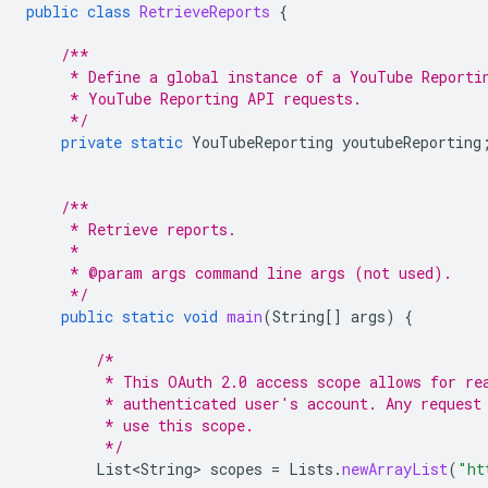
public
class
RetrieveReports
{
/**
     * Define a global instance of a YouTube Reporti
     * YouTube Reporting API requests.
     */
private
static
YouTubeReporting
youtubeReporting
/**
     * Retrieve reports.
     *
     * @param args command line args (not used).
     */
public
static
void
main
(
String
[]
args
)
{
/*
         * This OAuth 2.0 access scope allows for re
         * authenticated user's account. Any request
         * use this scope.
         */
List<String>
scopes
=
Lists
.
newArrayList
(
"ht