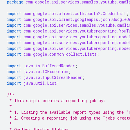
package
com.google.api.services.samples.youtube.cmdl
import
com.google.api.client.auth.oauth2.Credential
;
import
com.google.api.client.googleapis.json.GoogleJ
import
com.google.api.services.samples.youtube.cmdli
import
com.google.api.services.youtubereporting.YouT
import
com.google.api.services.youtubereporting.mode
import
com.google.api.services.youtubereporting.mode
import
com.google.api.services.youtubereporting.mode
import
com.google.common.collect.Lists
;
import
java.io.BufferedReader
;
import
java.io.IOException
;
import
java.io.InputStreamReader
;
import
java.util.List
;
/**
 * This sample creates a reporting job by:
 *
 * 1. Listing the available report types using the "
 * 2. Creating a reporting job using the "jobs.creat
 *
 * @author Ibrahim Ulukaya