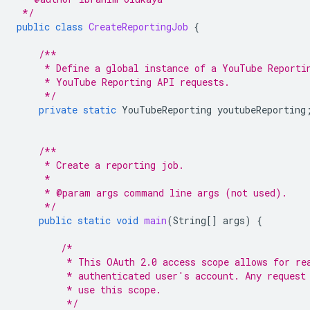
 */
public
class
CreateReportingJob
{
/**
     * Define a global instance of a YouTube Reporti
     * YouTube Reporting API requests.
     */
private
static
YouTubeReporting
youtubeReporting
/**
     * Create a reporting job.
     *
     * @param args command line args (not used).
     */
public
static
void
main
(
String
[]
args
)
{
/*
         * This OAuth 2.0 access scope allows for re
         * authenticated user's account. Any request
         * use this scope.
         */