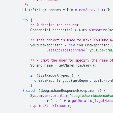
         */
List<String>
scopes
=
Lists
.
newArrayList
(
"ht
try
{
// Authorize the request.
Credential
credential
=
Auth
.
authorize
(
s
// This object is used to make YouTube R
youtubeReporting
=
new
YouTubeReporting
.
.
setApplicationName
(
"youtube-cmd
// Prompt the user to specify the name o
String
name
=
getNameFromUser
();
if
(
listReportTypes
())
{
createReportingJob
(
getReportTypeIdFrom
}
}
catch
(
GoogleJsonResponseException
e
)
{
System
.
err
.
println
(
"GoogleJsonResponseEx
+
" : "
+
e
.
getDetails
().
getMess
e
.
printStackTrace
();