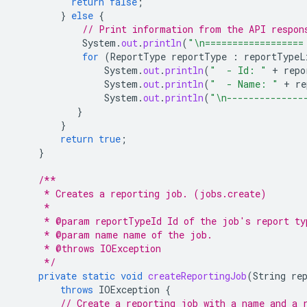
return
false
;
}
else
{
// Print information from the API respon
System
.
out
.
println
(
"\n==================
for
(
ReportType
reportType
:
reportTypeL
System
.
out
.
println
(
"  - Id: "
+
repo
System
.
out
.
println
(
"  - Name: "
+
re
System
.
out
.
println
(
"\n--------------
}
}
return
true
;
}
/**
     * Creates a reporting job. (jobs.create)
     *
     * @param reportTypeId Id of the job's report ty
     * @param name name of the job.
     * @throws IOException
     */
private
static
void
createReportingJob
(
String
re
throws
IOException
{
// Create a reporting job with a name and a 