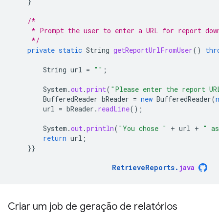
}
/*
     * Prompt the user to enter a URL for report dow
     */
private
static
String
getReportUrlFromUser
()
thr
String
url
=
""
;
System
.
out
.
print
(
"Please enter the report UR
BufferedReader
bReader
=
new
BufferedReader
(
url
=
bReader
.
readLine
();
System
.
out
.
println
(
"You chose "
+
url
+
" as
return
url
;
}}
RetrieveReports
.
java
Criar um job de geração de relatórios