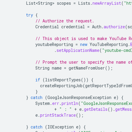
List<String>
scopes
=
Lists
.
newArrayList
(
"ht
try
{
// Authorize the request.
Credential
credential
=
Auth
.
authorize
(
s
// This object is used to make YouTube R
youtubeReporting
=
new
YouTubeReporting
.
.
setApplicationName
(
"youtube-cmd
// Prompt the user to specify the name o
String
name
=
getNameFromUser
();
if
(
listReportTypes
())
{
createReportingJob
(
getReportTypeIdFrom
}
}
catch
(
GoogleJsonResponseException
e
)
{
System
.
err
.
println
(
"GoogleJsonResponseEx
+
" : "
+
e
.
getDetails
().
getMess
e
.
printStackTrace
();
}
catch
(
IOException
e
)
{