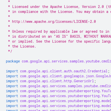
 *
 * Licensed under the Apache License, Version 2.0 (t
 * in compliance with the License. You may obtain a 
 *
 * http://www.apache.org/licenses/LICENSE-2.0
 *
 * Unless required by applicable law or agreed to in
 * is distributed on an "AS IS" BASIS, WITHOUT WARRA
 * or implied. See the License for the specific lang
 * the License.
 */
package
com.google.api.services.samples.youtube.cmdl
import
com.google.api.client.auth.oauth2.Credential
;
import
com.google.api.client.googleapis.json.GoogleJ
import
com.google.api.client.http.GenericUrl
;
import
com.google.api.services.samples.youtube.cmdli
import
com.google.api.services.youtubereporting.YouT
import
com.google.api.services.youtubereporting.YouT
import
com.google.api.services.youtubereporting.mode
import
com.google.api.services.youtubereporting.mode
import
com.google.api.services.youtubereporting.mode