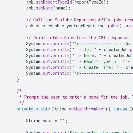
job
.
setReportTypeId
(
reportTypeId
);
job
.
setName
(
name
);
// Call the YouTube Reporting API's jobs.cre
Job
createdJob
=
youtubeReporting
.
jobs
().
cre
// Print information from the API response.
System
.
out
.
println
(
"\n================== Cre
System
.
out
.
println
(
"  - ID: "
+
createdJob
.
g
System
.
out
.
println
(
"  - Name: "
+
createdJob
System
.
out
.
println
(
"  - Report Type Id: "
+
System
.
out
.
println
(
"  - Create Time: "
+
cre
System
.
out
.
println
(
"\n----------------------
}
/*
     * Prompt the user to enter a name for the job. 
     */
private
static
String
getNameFromUser
()
throws
I
String
name
=
""
;
System
.
out
.
print
(
"Please enter the name for 