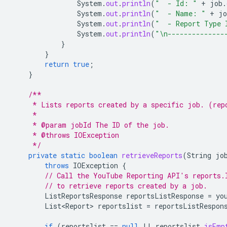
System
.
out
.
println
(
"  - Id: "
+
job
.
System
.
out
.
println
(
"  - Name: "
+
jo
System
.
out
.
println
(
"  - Report Type 
System
.
out
.
println
(
"\n--------------
}
}
return
true
;
}
/**
     * Lists reports created by a specific job. (rep
     *
     * @param jobId The ID of the job.
     * @throws IOException
     */
private
static
boolean
retrieveReports
(
String
jo
throws
IOException
{
// Call the YouTube Reporting API's reports.
// to retrieve reports created by a job.
ListReportsResponse
reportsListResponse
=
yo
List<Report>
reportslist
=
reportsListRespon
if
(
reportslist
==
null
||
reportslist
.
isEmp