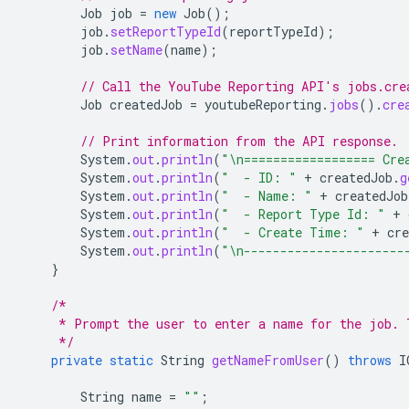
Job
job
=
new
Job
();
job
.
setReportTypeId
(
reportTypeId
);
job
.
setName
(
name
);
// Call the YouTube Reporting API's jobs.cre
Job
createdJob
=
youtubeReporting
.
jobs
().
cre
// Print information from the API response.
System
.
out
.
println
(
"\n================== Cre
System
.
out
.
println
(
"  - ID: "
+
createdJob
.
g
System
.
out
.
println
(
"  - Name: "
+
createdJob
System
.
out
.
println
(
"  - Report Type Id: "
+
System
.
out
.
println
(
"  - Create Time: "
+
cre
System
.
out
.
println
(
"\n----------------------
}
/*
     * Prompt the user to enter a name for the job. 
     */
private
static
String
getNameFromUser
()
throws
I
String
name
=
""
;