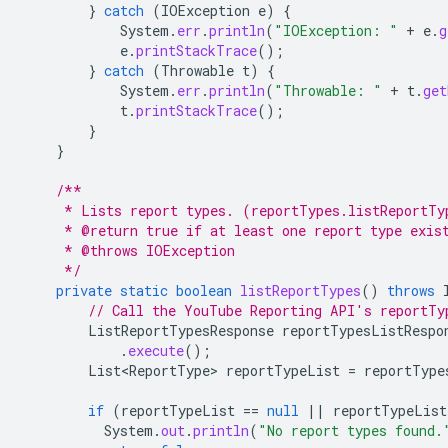
}
catch
(
IOException
e
)
{
System
.
err
.
println
(
"IOException: "
+
e
.
g
e
.
printStackTrace
();
}
catch
(
Throwable
t
)
{
System
.
err
.
println
(
"Throwable: "
+
t
.
get
t
.
printStackTrace
();
}
}
/**
     * Lists report types. (reportTypes.listReportTy
     * @return true if at least one report type exis
     * @throws IOException
     */
private
static
boolean
listReportTypes
()
throws
// Call the YouTube Reporting API's reportTy
ListReportTypesResponse
reportTypesListRespo
.
execute
();
List<ReportType>
reportTypeList
=
reportType
if
(
reportTypeList
==
null
||
reportTypeList
System
.
out
.
println
(
"No report types found.