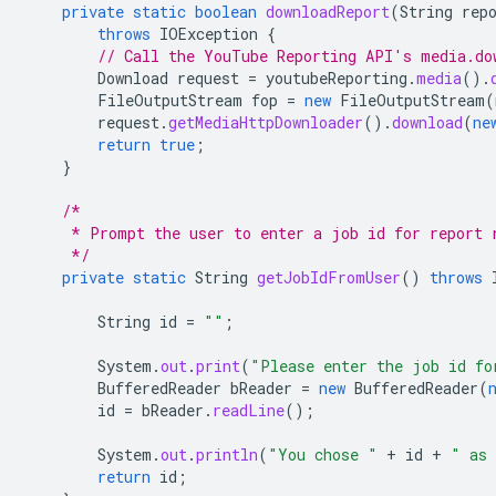
private
static
boolean
downloadReport
(
String
rep
throws
IOException
{
// Call the YouTube Reporting API's media.do
Download
request
=
youtubeReporting
.
media
().
FileOutputStream
fop
=
new
FileOutputStream
(
request
.
getMediaHttpDownloader
().
download
(
ne
return
true
;
}
/*
     * Prompt the user to enter a job id for report 
     */
private
static
String
getJobIdFromUser
()
throws
String
id
=
""
;
System
.
out
.
print
(
"Please enter the job id fo
BufferedReader
bReader
=
new
BufferedReader
(
id
=
bReader
.
readLine
();
System
.
out
.
println
(
"You chose "
+
id
+
" as 
return
id
;