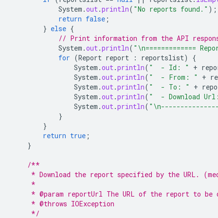
System
.
out
.
println
(
"No reports found."
);
return
false
;
}
else
{
// Print information from the API respon
System
.
out
.
println
(
"\n============= Repo
for
(
Report
report
:
reportslist
)
{
System
.
out
.
println
(
"  - Id: "
+
repo
System
.
out
.
println
(
"  - From: "
+
re
System
.
out
.
println
(
"  - To: "
+
repo
System
.
out
.
println
(
"  - Download Url
System
.
out
.
println
(
"\n--------------
}
}
return
true
;
}
/**
     * Download the report specified by the URL. (me
     *
     * @param reportUrl The URL of the report to be 
     * @throws IOException
     */