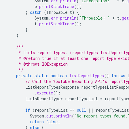
System
.
err
.
println
(
"IOException: "
+
e
.
g
e
.
printStackTrace
();
}
catch
(
Throwable
t
)
{
System
.
err
.
println
(
"Throwable: "
+
t
.
get
t
.
printStackTrace
();
}
}
/**
     * Lists report types. (reportTypes.listReportTy
     * @return true if at least one report type exis
     * @throws IOException
     */
private
static
boolean
listReportTypes
()
throws
// Call the YouTube Reporting API's reportTy
ListReportTypesResponse
reportTypesListRespo
.
execute
();
List<ReportType>
reportTypeList
=
reportType
if
(
reportTypeList
==
null
||
reportTypeList
System
.
out
.
println
(
"No report types found.
return
false
;
}
else
{