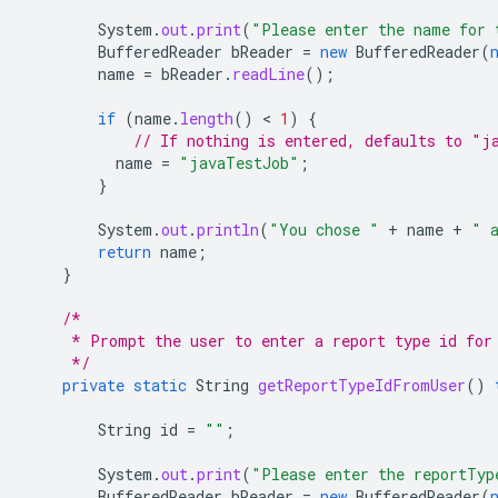
System
.
out
.
print
(
"Please enter the name for 
BufferedReader
bReader
=
new
BufferedReader
(
name
=
bReader
.
readLine
();
if
(
name
.
length
()
 < 
1
)
{
// If nothing is entered, defaults to "j
name
=
"javaTestJob"
;
}
System
.
out
.
println
(
"You chose "
+
name
+
" 
return
name
;
}
/*
     * Prompt the user to enter a report type id for
     */
private
static
String
getReportTypeIdFromUser
()
String
id
=
""
;
System
.
out
.
print
(
"Please enter the reportTyp
BufferedReader
bReader
=
new
BufferedReader
(