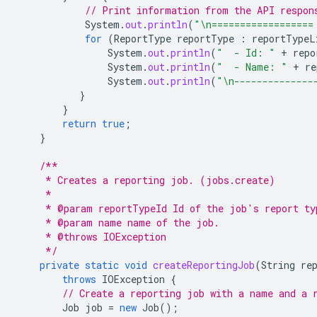
// Print information from the API respon
System
.
out
.
println
(
"\n==================
for
(
ReportType
reportType
:
reportTypeL
System
.
out
.
println
(
"  - Id: "
+
repo
System
.
out
.
println
(
"  - Name: "
+
re
System
.
out
.
println
(
"\n--------------
}
}
return
true
;
}
/**
     * Creates a reporting job. (jobs.create)
     *
     * @param reportTypeId Id of the job's report ty
     * @param name name of the job.
     * @throws IOException
     */
private
static
void
createReportingJob
(
String
re
throws
IOException
{
// Create a reporting job with a name and a 
Job
job
=
new
Job
();