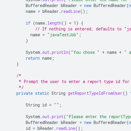
BufferedReader
bReader
=
new
BufferedReader
(
name
=
bReader
.
readLine
();
if
(
name
.
length
()
 < 
1
)
{
// If nothing is entered, defaults to "j
name
=
"javaTestJob"
;
}
System
.
out
.
println
(
"You chose "
+
name
+
" 
return
name
;
}
/*
     * Prompt the user to enter a report type id for
     */
private
static
String
getReportTypeIdFromUser
()
String
id
=
""
;
System
.
out
.
print
(
"Please enter the reportTyp
BufferedReader
bReader
=
new
BufferedReader
(
id
=
bReader
.
readLine
();