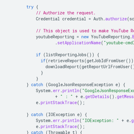
try
{
// Authorize the request.
Credential
credential
=
Auth
.
authorize
(
s
// This object is used to make YouTube R
youtubeReporting
=
new
YouTubeReporting
.
.
setApplicationName
(
"youtube-cmd
if
(
listReportingJobs
())
{
if
(
retrieveReports
(
getJobIdFromUser
())
downloadReport
(
getReportUrlFromUser
(
}
}
}
catch
(
GoogleJsonResponseException
e
)
{
System
.
err
.
println
(
"GoogleJsonResponseEx
+
" : "
+
e
.
getDetails
().
getMess
e
.
printStackTrace
();
}
catch
(
IOException
e
)
{
System
.
err
.
println
(
"IOException: "
+
e
.
g
e
.
printStackTrace
();
}
catch
(
Throwable
t
)
{