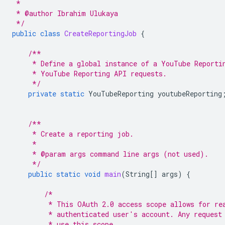
 *
 * @author Ibrahim Ulukaya
 */
public
class
CreateReportingJob
{
/**
     * Define a global instance of a YouTube Reporti
     * YouTube Reporting API requests.
     */
private
static
YouTubeReporting
youtubeReporting
/**
     * Create a reporting job.
     *
     * @param args command line args (not used).
     */
public
static
void
main
(
String
[]
args
)
{
/*
         * This OAuth 2.0 access scope allows for re
         * authenticated user's account. Any request
         * use this scope.