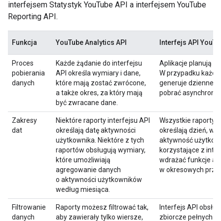
interfejsem Statystyk YouTube API a interfejsem YouTube
Reporting API.
Funkcja
YouTube Analytics API
Interfejs API YouT
Proces
Każde żądanie do interfejsu
Aplikacje planują z
pobierania
API określa wymiary i dane,
W przypadku każde
danych
które mają zostać zwrócone,
generuje dzienne r
a także okres, za który mają
pobrać asynchronic
być zwracane dane.
Zakresy
Niektóre raporty interfejsu API
Wszystkie raporty i
dat
określają datę aktywności
określają dzień, w 
użytkownika. Niektóre z tych
aktywność użytkown
raportów obsługują wymiary,
korzystające z inte
które umożliwiają
wdrażać funkcje a
agregowanie danych
w okresowych przed
o aktywności użytkowników
według miesiąca.
Filtrowanie
Raporty możesz filtrować tak,
Interfejs API obsłu
danych
aby zawierały tylko wiersze,
zbiorcze pełnych z