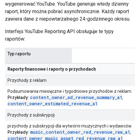
wygenerować YouTube. YouTube generuje wtedy dzienny
raport, który można pobrać asynchronicznie. Każdy raport
zawiera dane z niepowtarzalnego 24-godzinnego okresu.
Interfejs YouTube Reporting API obsługuje te typy
raportów:
Typ raportu
Raporty finansowe i raporty o przychodach
Przychody z reklam
Podsumowania miesięczne i tygodniowe przychodów z reklam.
content
_
owner
_
ad
_
revenue
_
summary
_
a1
Przykłady:
,
content
_
owner
_
estimated
_
revenue
_
a1
Przychody z subskrypcji
przychody z subskrypcji dla wytwórni muzycznych i wydawców.
music
_
content
_
owner
_
red
_
revenue
_
raw
_
a1
Przykłady:
,
content
_
owner
_
music
_
asset
_
red
_
revenue
_
raw
_
a1