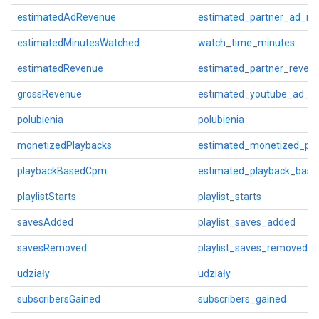
estimatedAdRevenue
estimated_partner_ad_re
estimatedMinutesWatched
watch_time_minutes
estimatedRevenue
estimated_partner_reven
grossRevenue
estimated_youtube_ad_r
polubienia
polubienia
monetizedPlaybacks
estimated_monetized_pla
playbackBasedCpm
estimated_playback_bas
playlistStarts
playlist_starts
savesAdded
playlist_saves_added
savesRemoved
playlist_saves_removed
udziały
udziały
subscribersGained
subscribers_gained