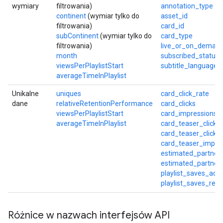
wymiary
filtrowania)
annotation_type
continent
(wymiar tylko do
asset_id
filtrowania)
card_id
subContinent
(wymiar tylko do
card_type
filtrowania)
live_or_on_deman
month
subscribed_status
viewsPerPlaylistStart
subtitle_language
averageTimeInPlaylist
Unikalne
uniques
card_click_rate
dane
relativeRetentionPerformance
card_clicks
viewsPerPlaylistStart
card_impressions
averageTimeInPlaylist
card_teaser_click_
card_teaser_clicks
card_teaser_impre
estimated_partner
estimated_partner
playlist_saves_add
playlist_saves_re
Różnice w nazwach interfejsów API