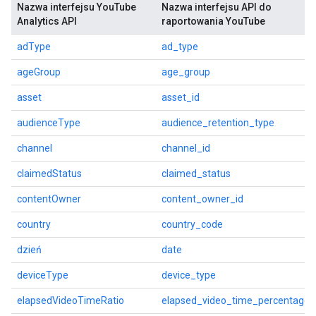
Nazwa interfejsu YouTube
Nazwa interfejsu API do
Analytics API
raportowania YouTube
adType
ad_type
ageGroup
age_group
asset
asset_id
audienceType
audience_retention_type
channel
channel_id
claimedStatus
claimed_status
contentOwner
content_owner_id
country
country_code
dzień
date
deviceType
device_type
elapsedVideoTimeRatio
elapsed_video_time_percentage