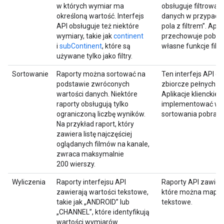
w których wymiar ma
obsługuje filtrowan
określoną wartość. Interfejs
danych w przypadk
API obsługuje też niektóre
pola z filtrem”. Apli
wymiary, takie jak
continent
przechowuje pobran
i
subContinent
, które są
własne funkcje filt
używane tylko jako filtry.
Sortowanie
Raporty można sortować na
Ten interfejs API o
podstawie zwróconych
zbiorcze pełnych z
wartości danych. Niektóre
Aplikacje klienckie
raporty obsługują tylko
implementować wła
ograniczoną liczbę wyników.
sortowania pobrany
Na przykład raport, który
zawiera listę najczęściej
oglądanych filmów na kanale,
zwraca maksymalnie
200 wierszy.
Wyliczenia
Raporty interfejsu API
Raporty API zawiera
zawierają wartości tekstowe,
które można mapow
takie jak „ANDROID” lub
tekstowe.
„CHANNEL”, które identyfikują
wartości wymiarów