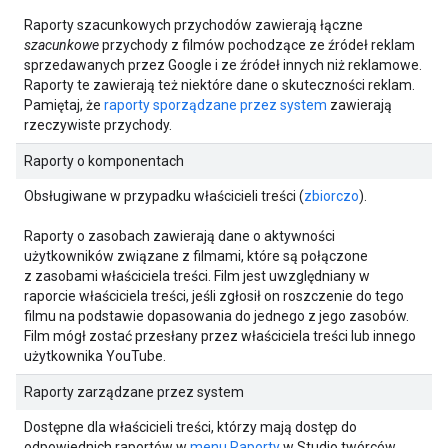
Raporty szacunkowych przychodów zawierają łączne
szacunkowe
przychody z filmów pochodzące ze źródeł reklam
sprzedawanych przez Google i ze źródeł innych niż reklamowe.
Raporty te zawierają też niektóre dane o skuteczności reklam.
Pamiętaj, że
raporty sporządzane przez system
zawierają
rzeczywiste przychody.
Raporty o komponentach
Obsługiwane w przypadku właścicieli treści (
zbiorczo
).
Raporty o zasobach zawierają dane o aktywności
użytkowników związane z filmami, które są połączone
z zasobami właściciela treści. Film jest uwzględniany w
raporcie właściciela treści, jeśli zgłosił on roszczenie do tego
filmu na podstawie dopasowania do jednego z jego zasobów.
Film mógł zostać przesłany przez właściciela treści lub innego
użytkownika YouTube.
Raporty zarządzane przez system
Dostępne dla właścicieli treści, którzy mają dostęp do
odpowiednich raportów w
menu Raporty
w Studio twórców