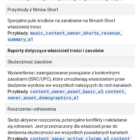
Przychody z filmów Short
Specjalne pule środków na zarabianie na filmach Short
właściciela treści.
music
_
content
_
owner
_
shorts
_
revenue
_
Przykłady:
summary
_
a1
Raporty dotyczące właścicieli treści i zasobów
Skuteczność zasobów
Wyświetlenia i zaangażowanie powiązane z konkretnymi
zasobami (ISRC/UPC), które umożliwiają właścicielom praw
śledzenie wyników we wszystkich należących do nich kanałach.
content
_
owner
_
asset
_
basic
_
a3
content
_
Przykłady:
,
owner
_
asset
_
demographics
_
a1
Roszczenia i odniesienia
Śledzi aktywne roszczenia, potencjalne konflikty i nakładanie
się odniesień. Jest przeznaczony dla właścicieli praw do
śledzenia skuteczności we wszystkich posiadanych kanałach.
content
_
owner
_
active
_
claims
_
a3
content
_
Przykłady:
,