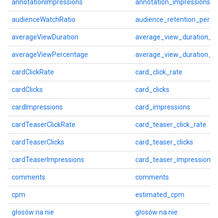
annotationImpressions
annotation_impressions
audienceWatchRatio
audience_retention_perce
averageViewDuration
average_view_duration_s
averageViewPercentage
average_view_duration_p
cardClickRate
card_click_rate
cardClicks
card_clicks
cardImpressions
card_impressions
cardTeaserClickRate
card_teaser_click_rate
cardTeaserClicks
card_teaser_clicks
cardTeaserImpressions
card_teaser_impressions
comments
comments
cpm
estimated_cpm
głosów na nie
głosów na nie