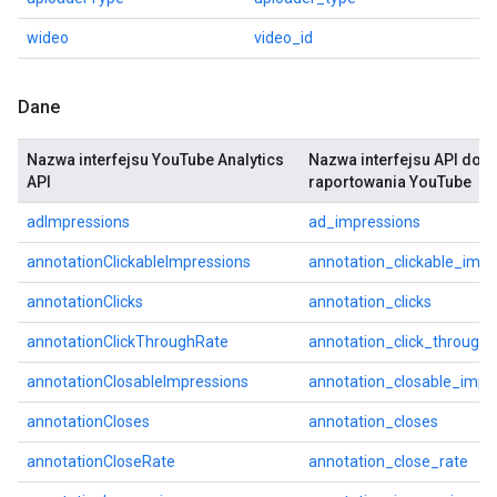
wideo
video_id
Dane
Nazwa interfejsu YouTube Analytics
Nazwa interfejsu API do
API
raportowania YouTube
adImpressions
ad_impressions
annotationClickableImpressions
annotation_clickable_impr
annotationClicks
annotation_clicks
annotationClickThroughRate
annotation_click_through_
annotationClosableImpressions
annotation_closable_impr
annotationCloses
annotation_closes
annotationCloseRate
annotation_close_rate