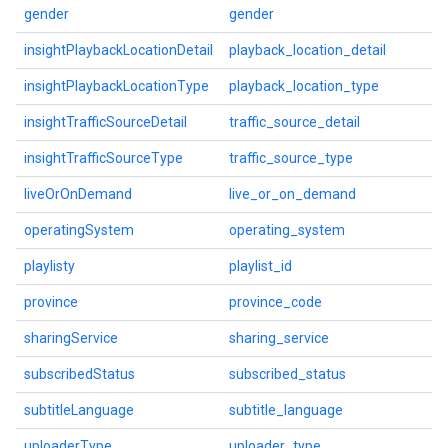
gender
gender
insightPlaybackLocationDetail
playback_location_detail
insightPlaybackLocationType
playback_location_type
insightTrafficSourceDetail
traffic_source_detail
insightTrafficSourceType
traffic_source_type
liveOrOnDemand
live_or_on_demand
operatingSystem
operating_system
playlisty
playlist_id
province
province_code
sharingService
sharing_service
subscribedStatus
subscribed_status
subtitleLanguage
subtitle_language
uploaderType
uploader_type