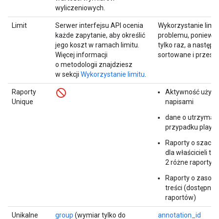
wyliczeniowych.
Limit
Serwer interfejsu API ocenia
Wykorzystanie limit
każde zapytanie, aby określić
problemu, ponieważ
jego koszt w ramach limitu.
tylko raz, a następn
Więcej informacji
sortowane i przeszu
o metodologii znajdziesz
w sekcji
Wykorzystanie limitu
.
Raporty
Aktywność użytk
Unique
napisami
dane o utrzyman
przypadku playlis
Raporty o szacu
dla właścicieli tr
2 różne raporty)
Raporty o zasobac
treści (dostępnyc
raportów)
Unikalne
group
(wymiar tylko do
annotation_id