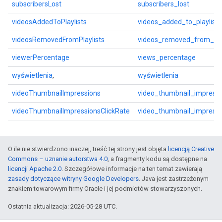
subscribersLost
subscribers_lost
videosAddedToPlaylists
videos_added_to_playlists
videosRemovedFromPlaylists
videos_removed_from_play
viewerPercentage
views_percentage
wyświetlenia
,
wyświetlenia
videoThumbnailImpressions
video_thumbnail_impressi
videoThumbnailImpressionsClickRate
video_thumbnail_impressi
O ile nie stwierdzono inaczej, treść tej strony jest objęta
licencją Creative
Commons – uznanie autorstwa 4.0
, a fragmenty kodu są dostępne na
licencji Apache 2.0
. Szczegółowe informacje na ten temat zawierają
zasady dotyczące witryny Google Developers
. Java jest zastrzeżonym
znakiem towarowym firmy Oracle i jej podmiotów stowarzyszonych.
Ostatnia aktualizacja: 2026-05-28 UTC.