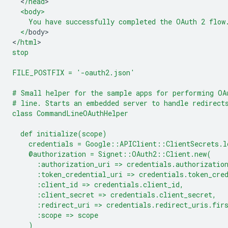
<
/head
  <body>
    You have successfully completed the OAuth 2 flow
  </
body
>

<
/html
stop
FILE_POSTFIX = '-oauth2.json'
# Small helper for the sample apps for performing OA
# line. Starts an embedded server to handle redirect
class CommandLineOAuthHelper
  def initialize(scope)
    credentials = Google::APIClient::ClientSecrets.l
    @authorization = Signet::OAuth2::Client.new(
      :authorization_uri => credentials.authorizatio
      :token_credential_uri => credentials.token_cre
      :client_id => credentials.client_id,
      :client_secret => credentials.client_secret,
      :redirect_uri => credentials.redirect_uris.fir
      :scope => scope
    )