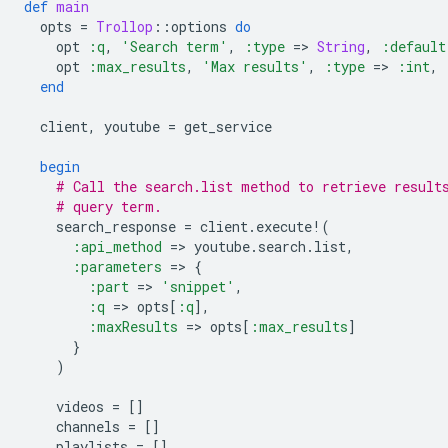
def
main
opts
=
Trollop
::
options
do
opt
:q
,
'Search term'
,
:type
=
>
String
,
:default
opt
:max_results
,
'Max results'
,
:type
=
>
:int
,
end
client
,
youtube
=
get_service
begin
# Call the search.list method to retrieve result
# query term.
search_response
=
client
.
execute!
(
:api_method
=
>
youtube
.
search
.
list
,
:parameters
=
>
{
:part
=
>
'snippet'
,
:q
=
>
opts
[
:q
]
,
:maxResults
=
>
opts
[
:max_results
]
}
)
videos
=
[]
channels
=
[]
playlists
=
[]