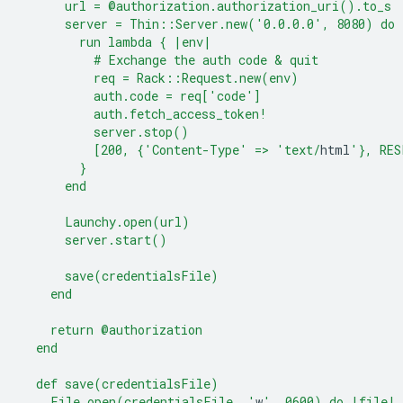
      url = @authorization.authorization_uri().to_s
      server = Thin::Server.new('0.0.0.0', 8080) do
        run lambda { |env|
          # Exchange the auth code & quit
          req = Rack::Request.new(env)
          auth.code = req['code']
          auth.fetch_access_token!
          server.stop()
          [200, {'Content-Type' => 'text/
html
'}, RES
        }
      end
      Launchy.open(url)
      server.start()
      save(credentialsFile)
    end
    return @authorization
  end
  def save(credentialsFile)
    File.open(credentialsFile, '
w
', 0600) do |file|