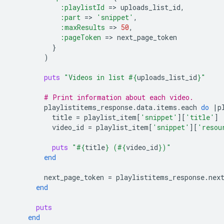
:playlistId
=
>
uploads_list_id
,
:part
=
>
'snippet'
,
:maxResults
=
>
50
,
:pageToken
=
>
next_page_token
}
)
puts
"Videos in list 
#{
uploads_list_id
}
"
# Print information about each video.
playlistitems_response
.
data
.
items
.
each
do
|
p
title
=
playlist_item
[
'snippet'
][
'title'
]
video_id
=
playlist_item
[
'snippet'
][
'resou
puts
"
#{
title
}
 (
#{
video_id
}
)"
end
next_page_token
=
playlistitems_response
.
nex
end
puts
end