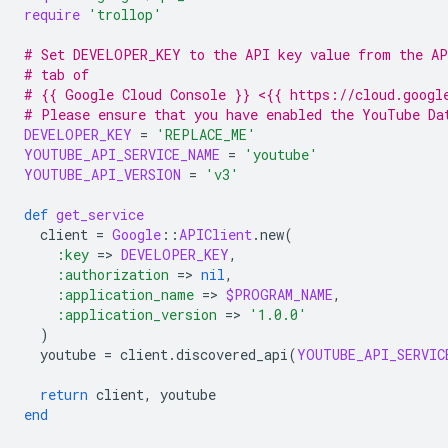
require
'trollop'
# Set DEVELOPER_KEY to the API key value from the AP
# tab of
# {{ Google Cloud Console }} <{{ https://cloud.googl
# Please ensure that you have enabled the YouTube Da
DEVELOPER_KEY
=
'REPLACE_ME'
YOUTUBE_API_SERVICE_NAME
=
'youtube'
YOUTUBE_API_VERSION
=
'v3'
def
get_service
client
=
Google
::
APIClient
.
new
(
:key
=
>
DEVELOPER_KEY
,
:authorization
=
>
nil
,
:application_name
=
>
$PROGRAM_NAME
,
:application_version
=
>
'1.0.0'
)
youtube
=
client
.
discovered_api
(
YOUTUBE_API_SERVIC
return
client
,
youtube
end