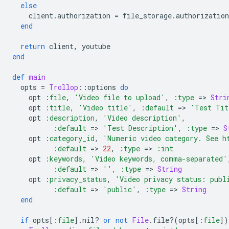
else
client
.
authorization
=
file_storage
.
authorization
end
return
client
,
youtube
end
def
main
opts
=
Trollop
::
options
do
opt
:file
,
'Video file to upload'
,
:type
=
>
Stri
opt
:title
,
'Video title'
,
:default
=
>
'Test Tit
opt
:description
,
'Video description'
,
:default
=
>
'Test Description'
,
:type
=
>
S
opt
:category_id
,
'Numeric video category. See h
:default
=
>
22
,
:type
=
>
:int
opt
:keywords
,
'Video keywords, comma-separated'
:default
=
>
''
,
:type
=
>
String
opt
:privacy_status
,
'Video privacy status: publ
:default
=
>
'public'
,
:type
=
>
String
end
if
opts
[
:file
].
nil?
or
not
File
.
file?
(
opts
[
:file
]
)