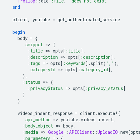
Trollop
::
die
:file
,
'does not exist'
end
client
,
youtube
=
get_authenticated_service
begin
body
=
{
:snippet
=
>
{
:title
=
>
opts
[
:title
]
,
:description
=
>
opts
[
:description
]
,
:tags
=
>
opts
[
:keywords
].
split
(
','
),
:categoryId
=
>
opts
[
:category_id
]
,
},
:status
=
>
{
:privacyStatus
=
>
opts
[
:privacy_status
]
}
}
videos_insert_response
=
client
.
execute!
(
:api_method
=
>
youtube
.
videos
.
insert
,
:body_object
=
>
body
,
:media
=
>
Google
::
APIClient
::
UploadIO
.
new
(
opt
:parameters
=
>
{