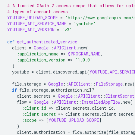
# A limited OAuth 2 access scope that allows for upl
# types of account access.
YOUTUBE_UPLOAD_SCOPE
=
'https://www.googleapis.com/
YOUTUBE_API_SERVICE_NAME
=
'youtube'
YOUTUBE_API_VERSION
=
'v3'
def
get_authenticated_service
client
=
Google
::
APIClient
.
new
(
:application_name
=
>
$PROGRAM_NAME
,
:application_version
=
>
'1.0.0'
)
youtube
=
client
.
discovered_api
(
YOUTUBE_API_SERVIC
file_storage
=
Google
::
APIClient
::
FileStorage
.
new
(
if
file_storage
.
authorization
.
nil?
client_secrets
=
Google
::
APIClient
::
ClientSecret
flow
=
Google
::
APIClient
::
InstalledAppFlow
.
new
(
:client_id
=
>
client_secrets
.
client_id
,
:client_secret
=
>
client_secrets
.
client_secret
:scope
=
>
[
YOUTUBE_UPLOAD_SCOPE
]
)
client
.
authorization
=
flow
.
authorize
(
file_stora