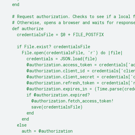
  end
  # Request authorization. Checks to see if a local 
  # Otherwise, opens a browser and waits for respons
  def authorize
    credentialsFile = $0 + FILE_POSTFIX
    if File.exist? credentialsFile
      File.open(credentialsFile, 'r') do |file|
        credentials = JSON.load(file)
        @authorization.access_token = credentials['a
        @authorization.client_id = credentials['clie
        @authorization.client_secret = credentials['
        @authorization.refresh_token = credentials['
        @authorization.expires_in = (Time.parse(cred
        if @authorization.expired?
          @authorization.fetch_access_token!
          save(credentialsFile)
        end
      end
    else
      auth = @authorization