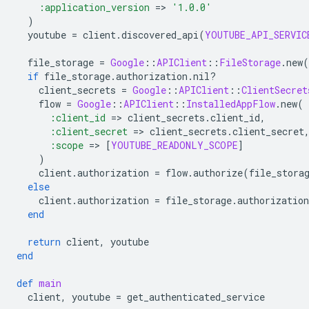
:application_version
=
>
'1.0.0'
)
youtube
=
client
.
discovered_api
(
YOUTUBE_API_SERVIC
file_storage
=
Google
::
APIClient
::
FileStorage
.
new
(
if
file_storage
.
authorization
.
nil?
client_secrets
=
Google
::
APIClient
::
ClientSecret
flow
=
Google
::
APIClient
::
InstalledAppFlow
.
new
(
:client_id
=
>
client_secrets
.
client_id
,
:client_secret
=
>
client_secrets
.
client_secret
:scope
=
>
[
YOUTUBE_READONLY_SCOPE
]
)
client
.
authorization
=
flow
.
authorize
(
file_stora
else
client
.
authorization
=
file_storage
.
authorization
end
return
client
,
youtube
end
def
main
client
,
youtube
=
get_authenticated_service