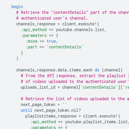
begin
# Retrieve the "contentDetails" part of the chan
# authenticated user's channel.
channels_response
=
client
.
execute!
(
:api_method
=
>
youtube
.
channels
.
list
,
:parameters
=
>
{
:mine
=
>
true
,
:part
=
>
'contentDetails'
}
)
channels_response
.
data
.
items
.
each
do
|
channel
|
# From the API response, extract the playlist 
# of videos uploaded to the authenticated user
uploads_list_id
=
channel
[
'contentDetails'
][
'r
# Retrieve the list of videos uploaded to the 
next_page_token
=
''
until
next_page_token
.
nil?
playlistitems_response
=
client
.
execute!
(
:api_method
=
>
youtube
.
playlist_items
.
list
:parameters
=
>
{