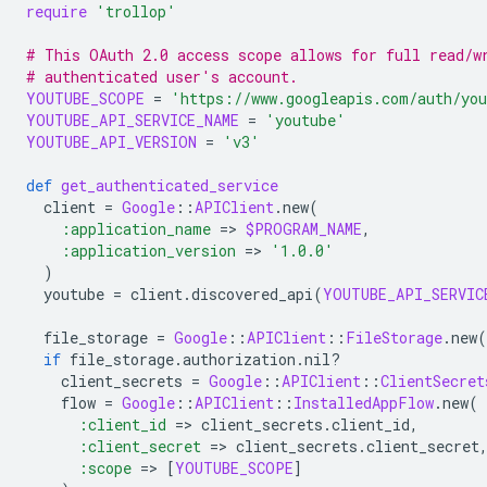
require
'trollop'
# This OAuth 2.0 access scope allows for full read/w
# authenticated user's account.
YOUTUBE_SCOPE
=
'https://www.googleapis.com/auth/yo
YOUTUBE_API_SERVICE_NAME
=
'youtube'
YOUTUBE_API_VERSION
=
'v3'
def
get_authenticated_service
client
=
Google
::
APIClient
.
new
(
:application_name
=
>
$PROGRAM_NAME
,
:application_version
=
>
'1.0.0'
)
youtube
=
client
.
discovered_api
(
YOUTUBE_API_SERVIC
file_storage
=
Google
::
APIClient
::
FileStorage
.
new
(
if
file_storage
.
authorization
.
nil?
client_secrets
=
Google
::
APIClient
::
ClientSecret
flow
=
Google
::
APIClient
::
InstalledAppFlow
.
new
(
:client_id
=
>
client_secrets
.
client_id
,
:client_secret
=
>
client_secrets
.
client_secret
:scope
=
>
[
YOUTUBE_SCOPE
]