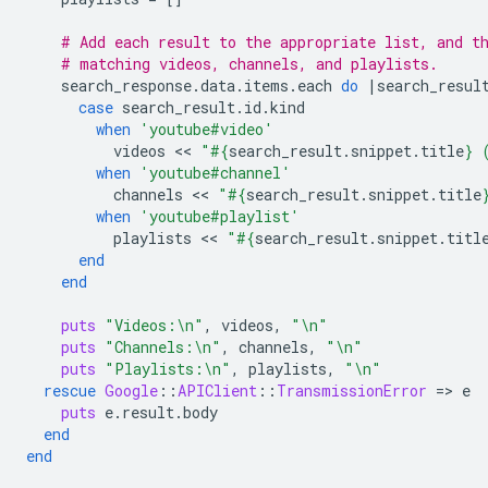
# Add each result to the appropriate list, and t
# matching videos, channels, and playlists.
search_response
.
data
.
items
.
each
do
|
search_resul
case
search_result
.
id
.
kind
when
'youtube#video'
videos
 << 
"
#{
search_result
.
snippet
.
title
}
 
when
'youtube#channel'
channels
 << 
"
#{
search_result
.
snippet
.
title
when
'youtube#playlist'
playlists
 << 
"
#{
search_result
.
snippet
.
titl
end
end
puts
"Videos:
\n
"
,
videos
,
"
\n
"
puts
"Channels:
\n
"
,
channels
,
"
\n
"
puts
"Playlists:
\n
"
,
playlists
,
"
\n
"
rescue
Google
::
APIClient
::
TransmissionError
=
>
e
puts
e
.
result
.
body
end
end