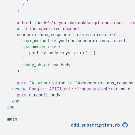
}
}
# Call the API's youtube.subscriptions.insert me
# to the specified channel.
subscriptions_response
=
client
.
execute!
(
:api_method
=
>
youtube
.
subscriptions
.
insert
,
:parameters
=
>
{
:part
=
>
body
.
keys
.
join
(
','
)
},
:body_object
=
>
body
)
puts
"A subscription to '
#{
subscriptions_respons
rescue
Google
::
APIClient
::
TransmissionError
=
>
e
puts
e
.
result
.
body
end
end
main
add_subscription
.
rb