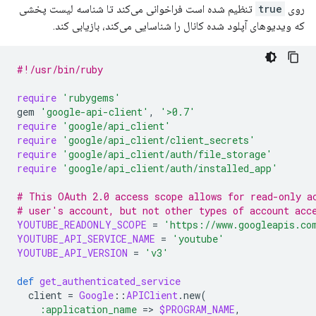
روی
true
تنظیم شده است فراخوانی می‌کند تا شناسه لیست پخشی
که ویدیوهای آپلود شده کانال را شناسایی می‌کند، بازیابی کند.
#!/usr/bin/ruby
require
'rubygems'
gem
'google-api-client'
,
'>0.7'
require
'google/api_client'
require
'google/api_client/client_secrets'
require
'google/api_client/auth/file_storage'
require
'google/api_client/auth/installed_app'
# This OAuth 2.0 access scope allows for read-only a
# user's account, but not other types of account acc
YOUTUBE_READONLY_SCOPE
=
'https://www.googleapis.co
YOUTUBE_API_SERVICE_NAME
=
'youtube'
YOUTUBE_API_VERSION
=
'v3'
def
get_authenticated_service
client
=
Google
::
APIClient
.
new
(
:application_name
=
>
$PROGRAM_NAME
,