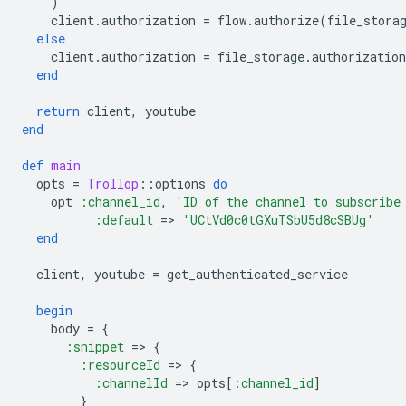
)
client
.
authorization
=
flow
.
authorize
(
file_stora
else
client
.
authorization
=
file_storage
.
authorization
end
return
client
,
youtube
end
def
main
opts
=
Trollop
::
options
do
opt
:channel_id
,
'ID of the channel to subscribe
:default
=
>
'UCtVd0c0tGXuTSbU5d8cSBUg'
end
client
,
youtube
=
get_authenticated_service
begin
body
=
{
:snippet
=
>
{
:resourceId
=
>
{
:channelId
=
>
opts
[
:channel_id
]
}