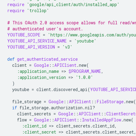
require
'google/api_client/auth/installed_app'
require
'trollop'
# This OAuth 2.0 access scope allows for full read/w
# authenticated user's account.
YOUTUBE_SCOPE
=
'https://www.googleapis.com/auth/yo
YOUTUBE_API_SERVICE_NAME
=
'youtube'
YOUTUBE_API_VERSION
=
'v3'
def
get_authenticated_service
client
=
Google
::
APIClient
.
new
(
:application_name
=
>
$PROGRAM_NAME
,
:application_version
=
>
'1.0.0'
)
youtube
=
client
.
discovered_api
(
YOUTUBE_API_SERVIC
file_storage
=
Google
::
APIClient
::
FileStorage
.
new
(
if
file_storage
.
authorization
.
nil?
client_secrets
=
Google
::
APIClient
::
ClientSecret
flow
=
Google
::
APIClient
::
InstalledAppFlow
.
new
(
:client_id
=
>
client_secrets
.
client_id
,
:client_secret
=
>
client_secrets
.
client_secret