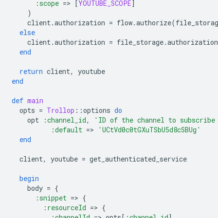
:scope
=
>
[
YOUTUBE_SCOPE
]
)
client
.
authorization
=
flow
.
authorize
(
file_stora
else
client
.
authorization
=
file_storage
.
authorization
end
return
client
,
youtube
end
def
main
opts
=
Trollop
::
options
do
opt
:channel_id
,
'ID of the channel to subscribe
:default
=
>
'UCtVd0c0tGXuTSbU5d8cSBUg'
end
client
,
youtube
=
get_authenticated_service
begin
body
=
{
:snippet
=
>
{
:resourceId
=
>
{
:channelId
=
>
opts
[
:channel_id
]