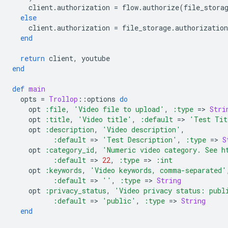
client
.
authorization
=
flow
.
authorize
(
file_stora
else
client
.
authorization
=
file_storage
.
authorization
end
return
client
,
youtube
end
def
main
opts
=
Trollop
::
options
do
opt
:file
,
'Video file to upload'
,
:type
=
>
Stri
opt
:title
,
'Video title'
,
:default
=
>
'Test Tit
opt
:description
,
'Video description'
,
:default
=
>
'Test Description'
,
:type
=
>
S
opt
:category_id
,
'Numeric video category. See h
:default
=
>
22
,
:type
=
>
:int
opt
:keywords
,
'Video keywords, comma-separated'
:default
=
>
''
,
:type
=
>
String
opt
:privacy_status
,
'Video privacy status: publ
:default
=
>
'public'
,
:type
=
>
String
end