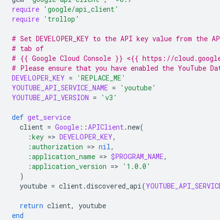
require
'google/api_client'
require
'trollop'
# Set DEVELOPER_KEY to the API key value from the AP
# tab of
# {{ Google Cloud Console }} <{{ https://cloud.googl
# Please ensure that you have enabled the YouTube Da
DEVELOPER_KEY
=
'REPLACE_ME'
YOUTUBE_API_SERVICE_NAME
=
'youtube'
YOUTUBE_API_VERSION
=
'v3'
def
get_service
client
=
Google
::
APIClient
.
new
(
:key
=
>
DEVELOPER_KEY
,
:authorization
=
>
nil
,
:application_name
=
>
$PROGRAM_NAME
,
:application_version
=
>
'1.0.0'
)
youtube
=
client
.
discovered_api
(
YOUTUBE_API_SERVIC
return
client
,
youtube
end