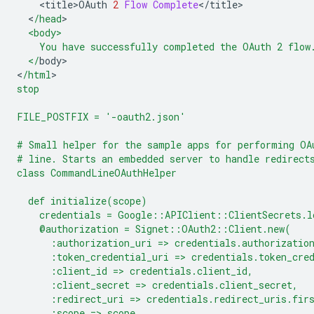
<
title>OAuth
2
Flow
Complete
<
/
title
<
/head
  <body>
    You have successfully completed the OAuth 2 flow
  </
body
>

<
/html
stop
FILE_POSTFIX = '-oauth2.json'
# Small helper for the sample apps for performing OA
# line. Starts an embedded server to handle redirect
class CommandLineOAuthHelper
  def initialize(scope)
    credentials = Google::APIClient::ClientSecrets.l
    @authorization = Signet::OAuth2::Client.new(
      :authorization_uri => credentials.authorizatio
      :token_credential_uri => credentials.token_cre
      :client_id => credentials.client_id,
      :client_secret => credentials.client_secret,
      :redirect_uri => credentials.redirect_uris.fir
      :scope => scope