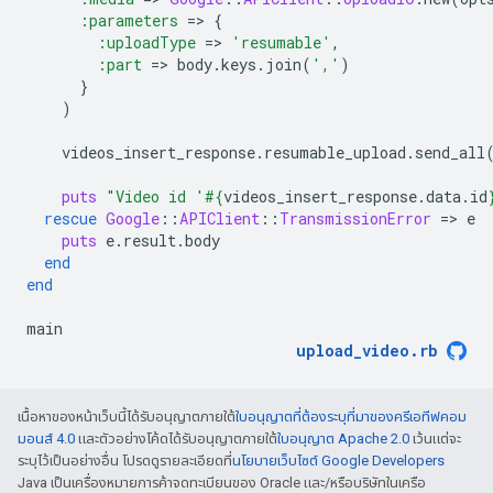
:parameters
=
>
{
:uploadType
=
>
'resumable'
,
:part
=
>
body
.
keys
.
join
(
','
)
}
)
videos_insert_response
.
resumable_upload
.
send_all
puts
"Video id '
#{
videos_insert_response
.
data
.
id
rescue
Google
::
APIClient
::
TransmissionError
=
>
e
puts
e
.
result
.
body
end
end
main
upload_video
.
rb
เนื้อหาของหน้าเว็บนี้ได้รับอนุญาตภายใต้
ใบอนุญาตที่ต้องระบุที่มาของครีเอทีฟคอม
มอนส์ 4.0
และตัวอย่างโค้ดได้รับอนุญาตภายใต้
ใบอนุญาต Apache 2.0
เว้นแต่จะ
ระบุไว้เป็นอย่างอื่น โปรดดูรายละเอียดที่
นโยบายเว็บไซต์ Google Developers
Java เป็นเครื่องหมายการค้าจดทะเบียนของ Oracle และ/หรือบริษัทในเครือ