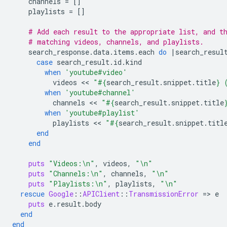
channels
=
[]
playlists
=
[]
# Add each result to the appropriate list, and t
# matching videos, channels, and playlists.
search_response
.
data
.
items
.
each
do
|
search_resul
case
search_result
.
id
.
kind
when
'youtube#video'
videos
 << 
"
#{
search_result
.
snippet
.
title
}
 
when
'youtube#channel'
channels
 << 
"
#{
search_result
.
snippet
.
title
when
'youtube#playlist'
playlists
 << 
"
#{
search_result
.
snippet
.
titl
end
end
puts
"Videos:
\n
"
,
videos
,
"
\n
"
puts
"Channels:
\n
"
,
channels
,
"
\n
"
puts
"Playlists:
\n
"
,
playlists
,
"
\n
"
rescue
Google
::
APIClient
::
TransmissionError
=
>
e
puts
e
.
result
.
body
end
end