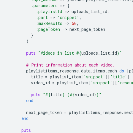
:parameters
=
>
{
:playlistId
=
>
uploads_list_id
,
:part
=
>
'snippet'
,
:maxResults
=
>
50
,
:pageToken
=
>
next_page_token
}
)
puts
"Videos in list 
#{
uploads_list_id
}
"
# Print information about each video.
playlistitems_response
.
data
.
items
.
each
do
|
p
title
=
playlist_item
[
'snippet'
][
'title'
]
video_id
=
playlist_item
[
'snippet'
][
'resou
puts
"
#{
title
}
 (
#{
video_id
}
)"
end
next_page_token
=
playlistitems_response
.
nex
end
puts