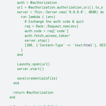
      auth = @authorization
      url = @authorization.authorization_uri().to_s
      server = Thin::Server.new('0.0.0.0', 8080) do
        run lambda { |env|
          # Exchange the auth code & quit
          req = Rack::Request.new(env)
          auth.code = req['code']
          auth.fetch_access_token!
          server.stop()
          [200, {'Content-Type' => 'text/
html
'}, RES
        }
      end
      Launchy.open(url)
      server.start()
      save(credentialsFile)
    end
    return @authorization
  end