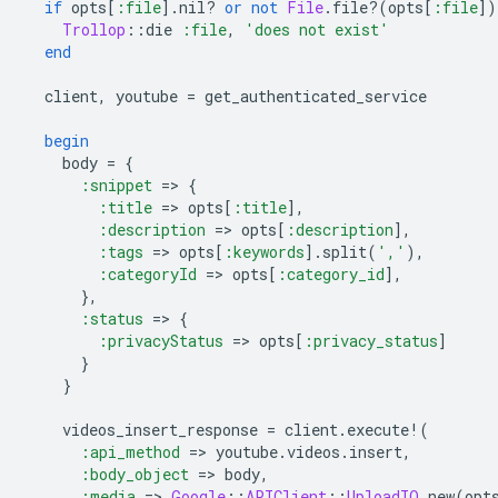
if
opts
[
:file
].
nil?
or
not
File
.
file?
(
opts
[
:file
]
)
Trollop
::
die
:file
,
'does not exist'
end
client
,
youtube
=
get_authenticated_service
begin
body
=
{
:snippet
=
>
{
:title
=
>
opts
[
:title
]
,
:description
=
>
opts
[
:description
]
,
:tags
=
>
opts
[
:keywords
].
split
(
','
),
:categoryId
=
>
opts
[
:category_id
]
,
},
:status
=
>
{
:privacyStatus
=
>
opts
[
:privacy_status
]
}
}
videos_insert_response
=
client
.
execute!
(
:api_method
=
>
youtube
.
videos
.
insert
,
:body_object
=
>
body
,
:media
=
>
Google
::
APIClient
::
UploadIO
.
new
(
opt