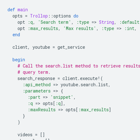
def
main
opts
=
Trollop
::
options
do
opt
:q
,
'Search term'
,
:type
=
>
String
,
:default
opt
:max_results
,
'Max results'
,
:type
=
>
:int
,
end
client
,
youtube
=
get_service
begin
# Call the search.list method to retrieve result
# query term.
search_response
=
client
.
execute!
(
:api_method
=
>
youtube
.
search
.
list
,
:parameters
=
>
{
:part
=
>
'snippet'
,
:q
=
>
opts
[
:q
]
,
:maxResults
=
>
opts
[
:max_results
]
}
)
videos
=
[]