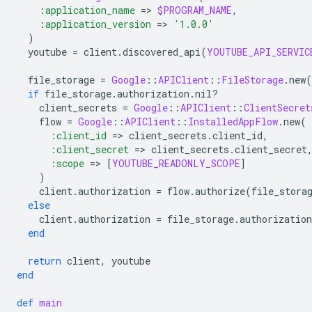
:application_name
=
>
$PROGRAM_NAME
,
:application_version
=
>
'1.0.0'
)
youtube
=
client
.
discovered_api
(
YOUTUBE_API_SERVIC
file_storage
=
Google
::
APIClient
::
FileStorage
.
new
(
if
file_storage
.
authorization
.
nil?
client_secrets
=
Google
::
APIClient
::
ClientSecret
flow
=
Google
::
APIClient
::
InstalledAppFlow
.
new
(
:client_id
=
>
client_secrets
.
client_id
,
:client_secret
=
>
client_secrets
.
client_secret
:scope
=
>
[
YOUTUBE_READONLY_SCOPE
]
)
client
.
authorization
=
flow
.
authorize
(
file_stora
else
client
.
authorization
=
file_storage
.
authorization
end
return
client
,
youtube
end
def
main