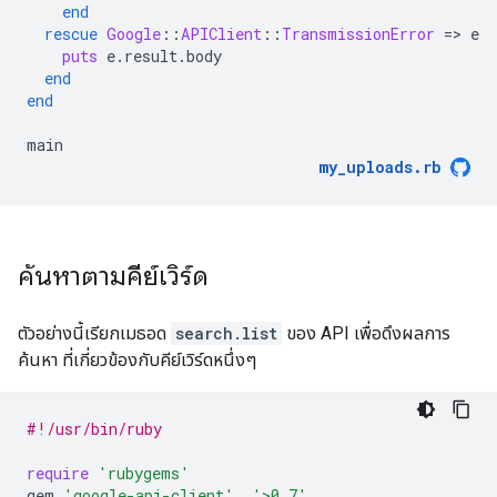
end
rescue
Google
::
APIClient
::
TransmissionError
=
>
e
puts
e
.
result
.
body
end
end
main
my_uploads
.
rb
ค้นหาตามคีย์เวิร์ด
ตัวอย่างนี้เรียกเมธอด
search.list
ของ API เพื่อดึงผลการ
ค้นหา ที่เกี่ยวข้องกับคีย์เวิร์ดหนึ่งๆ
#!/usr/bin/ruby
require
'rubygems'
gem
'google-api-client'
,
'>0.7'