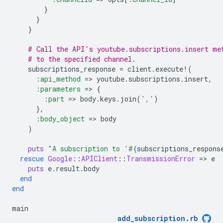
}
}
}
# Call the API's youtube.subscriptions.insert me
# to the specified channel.
subscriptions_response
=
client
.
execute!
(
:api_method
=
>
youtube
.
subscriptions
.
insert
,
:parameters
=
>
{
:part
=
>
body
.
keys
.
join
(
','
)
},
:body_object
=
>
body
)
puts
"A subscription to '
#{
subscriptions_respons
rescue
Google
::
APIClient
::
TransmissionError
=
>
e
puts
e
.
result
.
body
end
end
main
add_subscription
.
rb