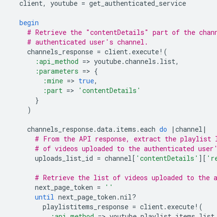
client
,
youtube
=
get_authenticated_service
begin
# Retrieve the "contentDetails" part of the chan
# authenticated user's channel.
channels_response
=
client
.
execute!
(
:api_method
=
>
youtube
.
channels
.
list
,
:parameters
=
>
{
:mine
=
>
true
,
:part
=
>
'contentDetails'
}
)
channels_response
.
data
.
items
.
each
do
|
channel
|
# From the API response, extract the playlist 
# of videos uploaded to the authenticated user
uploads_list_id
=
channel
[
'contentDetails'
][
'r
# Retrieve the list of videos uploaded to the 
next_page_token
=
''
until
next_page_token
.
nil?
playlistitems_response
=
client
.
execute!
(
:api_method
=
>
youtube
.
playlist_items
.
list