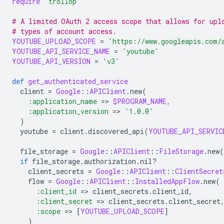
require
'trollop'
# A limited OAuth 2 access scope that allows for upl
# types of account access.
YOUTUBE_UPLOAD_SCOPE
=
'https://www.googleapis.com/
YOUTUBE_API_SERVICE_NAME
=
'youtube'
YOUTUBE_API_VERSION
=
'v3'
def
get_authenticated_service
client
=
Google
::
APIClient
.
new
(
:application_name
=
>
$PROGRAM_NAME
,
:application_version
=
>
'1.0.0'
)
youtube
=
client
.
discovered_api
(
YOUTUBE_API_SERVIC
file_storage
=
Google
::
APIClient
::
FileStorage
.
new
(
if
file_storage
.
authorization
.
nil?
client_secrets
=
Google
::
APIClient
::
ClientSecret
flow
=
Google
::
APIClient
::
InstalledAppFlow
.
new
(
:client_id
=
>
client_secrets
.
client_id
,
:client_secret
=
>
client_secrets
.
client_secret
:scope
=
>
[
YOUTUBE_UPLOAD_SCOPE
]
)