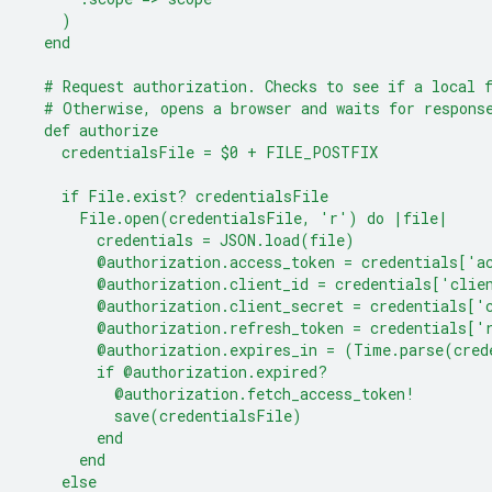
    )
  end
  # Request authorization. Checks to see if a local 
  # Otherwise, opens a browser and waits for respons
  def authorize
    credentialsFile = $0 + FILE_POSTFIX
    if File.exist? credentialsFile
      File.open(credentialsFile, 'r') do |file|
        credentials = JSON.load(file)
        @authorization.access_token = credentials['a
        @authorization.client_id = credentials['clie
        @authorization.client_secret = credentials['
        @authorization.refresh_token = credentials['
        @authorization.expires_in = (Time.parse(cred
        if @authorization.expired?
          @authorization.fetch_access_token!
          save(credentialsFile)
        end
      end
    else