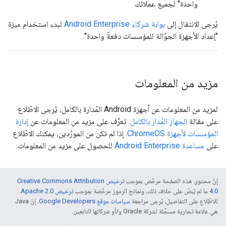
واحدة" لجميع عملائك
يُرجى الانتقال إلى
بوابة شركاء Android Enterprise
لبدء استخدام ميزة
"إعداد الأجهزة الجوّالة للمؤسسات دفعةً واحدة".
مزيد من المعلومات
لمزيد من المعلومات عن أجهزة Android المُدارة بالكامل، يُرجى الاطّلاع
على مقالة
الجهاز المُدار بالكامل
. تعرَّف على مزيد من المعلومات عن
إدارة
المؤسسات لأجهزة ChromeOS
. إذا لم تكن من المورّدين، يمكنك الاطّلاع
على
مساعدة Android Enterprise
للحصول على مزيد من المعلومات.
إنّ محتوى هذه الصفحة مرخّص بموجب
ترخيص Creative Commons Attribution
4.0‏
ما لم يُنصّ على خلاف ذلك، ونماذج الرموز مرخّصة بموجب
ترخيص Apache 2.0‏
.
للاطّلاع على التفاصيل، يُرجى مراجعة
سياسات موقع Google Developers‏
. إنّ Java
هي علامة تجارية مسجَّلة لشركة Oracle و/أو شركائها التابعين.