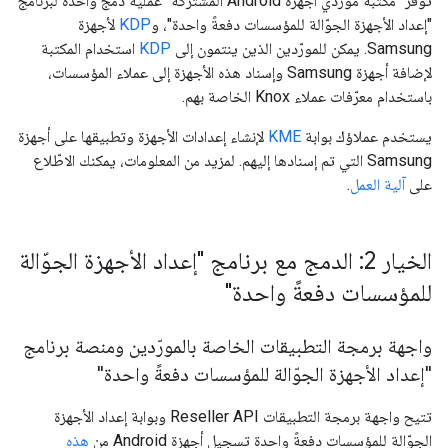
توفّر "مكتبة مورّدي أجهزة Android المشتركة" عملية دمج واحدة لبرنامج
"إعداد الأجهزة الجوّالة للمؤسسات دفعةً واحدة"، و
KDP
لأجهزة
Samsung. يمكن للمورّدين الذين ينتمون إلى
KDP
استخدام المكتبة
لإضافة أجهزة Samsung وإسناد هذه الأجهزة إلى عملاء المؤسسات،
باستخدام معرّفات عملاء Knox الخاصة بهم.
يستخدم عملاؤك بوابة
KME
لإنشاء إعدادات الأجهزة وتطبيقها على أجهزة
Samsung التي تم إسنادها إليهم. لمزيد من المعلومات، يمكنك الاطّلاع
على
آلية العمل
.
الخيار 2: الدمج مع برنامج "إعداد الأجهزة الجوّالة
للمؤسسات دفعةً واحدة"
واجهة برمجة التطبيقات الخاصة بالمورّدين ومنصة برنامج
"إعداد الأجهزة الجوّالة للمؤسسات دفعةً واحدة"
تتيح واجهة برمجة التطبيقات Reseller API وبوابة إعداد الأجهزة
الجوّالة للمؤسسات دفعةً واحدة تسجيل أجهزة Android من
هذه