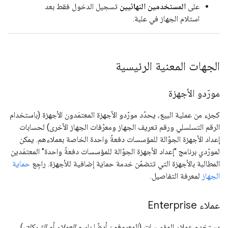
على
المستخدمين النهائيين
تسجيل الدخول فقط بعد
استلام الجهاز في علبة.
الجهات المعنية الرئيسية
مورّدو الأجهزة
كجزء من عملية البيع، يحدّد مورّدو الأجهزة المعتمَدون الأجهزة (باستخدام
الرقم التسلسلي ورقم تعريف الجهاز ومعرّفات الجهاز الأخرى) لحسابات
إعداد الأجهزة الجوّالة للمؤسسات دفعةً واحدة الخاصة بعملاءهم. يمكن
لمورّدي برنامج "إعداد الأجهزة الجوّالة للمؤسسات دفعةً واحدة" المعتمَدين
المطالبة بالأجهزة التي تتضمّن خدمة حماية إضافية للأجهزة. راجِع
حماية
الجهاز
لمعرفة التفاصيل.
عملاء Enterprise
يستخدم عملاء المؤسسات (المعروفون أيضًا باسم
العملاء
أو
الشركات
)