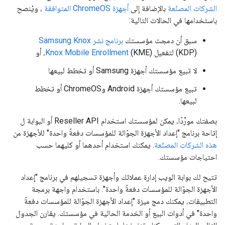
الشركات المصنّعة
بالإضافة إلى
أجهزة ChromeOS المتوافقة
، ويُنصح
باستخدامها في الحالات التالية:
سبق أن دمجت مؤسستك
برنامج نشر Samsung Knox
(KDP) لتفعيل
(KME)، أو
Knox Mobile Enrollment
لا تبيع مؤسستك أجهزة Samsung أو تخطط لبيعها
تبيع مؤسستك أجهزة Android وChromeOS أو تخطط
لبيعها.
بصفتك مورِّدًا، يمكن لمؤسستك استخدام Reseller API أو البوابة ل
إتاحة برنامج "إعداد الأجهزة الجوّالة للمؤسسات دفعةً واحدة" للأجهزة من
هذه الشركات المصنّعة
. يمكنك استخدام أحدهما أو كليهما حسب
احتياجات مؤسستك.
تتيح لك بوابة الويب إدارة عملائك وأجهزة تسجيلهم في برنامج "إعداد
الأجهزة الجوّالة للمؤسسات دفعةً واحدة". باستخدام واجهة برمجة
التطبيقات، يمكنك دمج ميزة "إعداد الأجهزة الجوّالة للمؤسسات دفعةً
واحدة" في أدوات البيع أو الخدمة الحالية في مؤسستك. يقارن الجدول