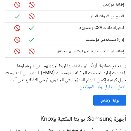
إضافة مورّدين
الدمج مع الأدوات الحالية
استيراد ملفات CSV وتصديرها
إدارة مستخدمي مؤسستك
إضافة البيانات الوصفية للجهاز وتعديلها وحذفها
يستخدم عملاؤك أيضًا البوابة نفسها لربط أجهزتهم التي تم شراؤها
بإعدادات إدارة الخدمات الجوّالة للمؤسسات (EMM). للمزيد من المعلومات
حول كيفية إكمال المهام المدرَجة في الجدول، يُرجى الاطّلاع على
آلية
العمل
أو
دليل بوابة المورّدين
.
بوابة الإطلاق
أجهزة Samsung: بوابتا المكتبة وKnox