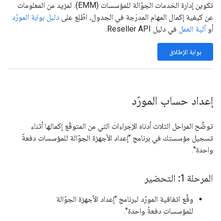
تكوين إدارة الخدمات الجوّالة للمؤسسات (EMM). لمزيد من المعلومات
عن كيفية إكمال المهام المدرَجة في الجدول، اطّلِع على
دليل بوابة المورّد
أو
آلية العمل
في دليل Reseller API.
بوابة الإطلاق
إعداد حساب المورّد
توضِّح المراحل الثلاث أدناه الإجراءات التي من المتوقّع إكمالها أثناء
تسجيل مؤسستك في برنامج "إعداد الأجهزة الجوّالة للمؤسسات دفعةً
واحدة".
المرحلة 1: التحضير
وقِّع اتفاقية المورّد لبرنامج "إعداد الأجهزة الجوّالة
للمؤسسات دفعةً واحدة".