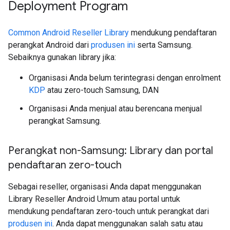
Deployment Program
Common Android Reseller Library
mendukung pendaftaran
perangkat Android dari
produsen ini
serta Samsung.
Sebaiknya gunakan library jika:
Organisasi Anda belum terintegrasi dengan enrolment
KDP
atau zero-touch Samsung, DAN
Organisasi Anda menjual atau berencana menjual
perangkat Samsung.
Perangkat non-Samsung: Library dan portal
pendaftaran zero-touch
Sebagai reseller, organisasi Anda dapat menggunakan
Library Reseller Android Umum atau portal untuk
mendukung pendaftaran zero-touch untuk perangkat dari
produsen ini
. Anda dapat menggunakan salah satu atau