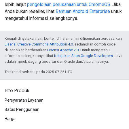
lebih lanjut
pengelolaan perusahaan untuk ChromeOS
. Jika
Anda bukan reseller, lihat
Bantuan Android Enterprise
untuk
mengetahui informasi selengkapnya.
Kecuali dinyatakan lain, konten di halaman ini dilisensikan berdasarkan
Lisensi Creative Commons Attribution 4.0
, sedangkan contoh kode
dilisensikan berdasarkan
Lisensi Apache 2.0
. Untuk mengetahui
informasi selengkapnya, lihat
Kebijakan Situs Google Developers
. Java
adalah merek dagang terdaftar dari Oracle dan/atau afiliasinya.
Terakhir diperbarui pada 2025-07-25 UTC.
Info Produk
Persyaratan Layanan
Batas Penggunaan
Harga