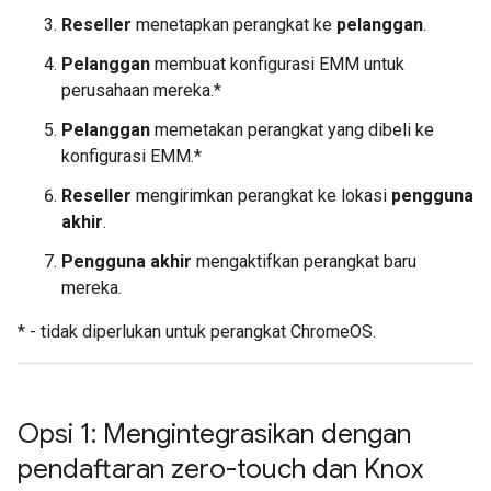
Reseller
menetapkan perangkat ke
pelanggan
.
Pelanggan
membuat konfigurasi EMM untuk
perusahaan mereka.*
Pelanggan
memetakan perangkat yang dibeli ke
konfigurasi EMM.*
Reseller
mengirimkan perangkat ke lokasi
pengguna
akhir
.
Pengguna akhir
mengaktifkan perangkat baru
mereka.
* - tidak diperlukan untuk perangkat ChromeOS.
Opsi 1: Mengintegrasikan dengan
pendaftaran zero-touch dan Knox