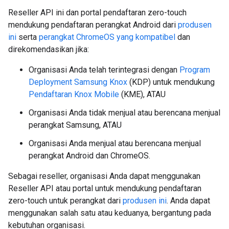
Reseller API ini dan portal pendaftaran zero-touch
mendukung pendaftaran perangkat Android dari
produsen
ini
serta
perangkat ChromeOS yang kompatibel
dan
direkomendasikan jika:
Organisasi Anda telah terintegrasi dengan
Program
Deployment Samsung Knox
(KDP) untuk mendukung
Pendaftaran Knox Mobile
(KME), ATAU
Organisasi Anda tidak menjual atau berencana menjual
perangkat Samsung, ATAU
Organisasi Anda menjual atau berencana menjual
perangkat Android dan ChromeOS.
Sebagai reseller, organisasi Anda dapat menggunakan
Reseller API atau portal untuk mendukung pendaftaran
zero-touch untuk perangkat dari
produsen ini
. Anda dapat
menggunakan salah satu atau keduanya, bergantung pada
kebutuhan organisasi.