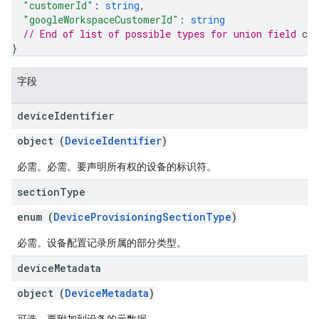
"customerId"
: 
string
,
"googleWorkspaceCustomerId"
: 
string
// End of list of possible types for union field 
cu
}
字段
device
Identifier
object (
DeviceIdentifier
)
必需。必需。要声明所有权的设备的标识符。
section
Type
enum (
DeviceProvisioningSectionType
)
必需。设备配置记录所属的部分类型。
device
Metadata
object (
DeviceMetadata
)