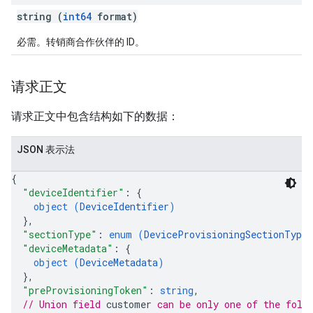
string (
int64
format)
必需。转销商合作伙伴的 ID。
请求正文
请求正文中包含结构如下的数据：
JSON 表示法
{
"deviceIdentifier"
: 
{
object (
DeviceIdentifier
)
}
,
"sectionType"
: 
enum (
DeviceProvisioningSectionType
"deviceMetadata"
: 
{
object (
DeviceMetadata
)
}
,
"preProvisioningToken"
: 
string
,
// Union field 
customer
 can be only one of the foll